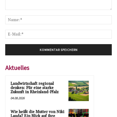
Kommentar:
Na
E-
Mai
Aktuelles
Landwirtschaft regional
denken: Für eine starke
Zukunft in Rheinland-Pfalz
04.08.2026
Wie heißt die Mutter von Niki
Lauda? Ein Blick auf ihre