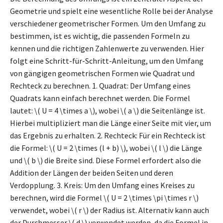
Geometrie und spielt eine wesentliche Rolle bei der Analyse
verschiedener geometrischer Formen. Um den Umfang zu
bestimmen, ist es wichtig, die passenden Formeln zu
kennen und die richtigen Zahlenwerte zu verwenden. Hier
folgt eine Schritt-für-Schritt-Anleitung, um den Umfang
von gängigen geometrischen Formen wie Quadrat und
Rechteck zu berechnen. 1. Quadrat: Der Umfang eines
Quadrats kann einfach berechnet werden. Die Formel
lautet: \( U = 4 \times a \), wobei \( a \) die Seitenlänge ist.
Hierbei multipliziert man die Länge einer Seite mit vier, um
das Ergebnis zu erhalten. 2. Rechteck: Für ein Rechteck ist
die Formel: \( U = 2 \times (l + b) \), wobei \( l \) die Länge
und \( b \) die Breite sind. Diese Formel erfordert also die
Addition der Längen der beiden Seiten und deren
Verdopplung. 3. Kreis: Um den Umfang eines Kreises zu
berechnen, wird die Formel \( U = 2 \times \pi \times r \)
verwendet, wobei \( r \) der Radius ist. Alternativ kann auch
der Durchmesser \( d \) verwendet werden, da die Formel in