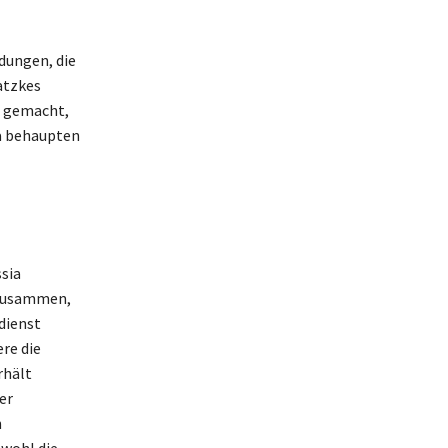
dungen, die
atzkes
s gemacht,
ga behaupten
sia
 zusammen,
dienst
re die
rhält
er
n
owohl die