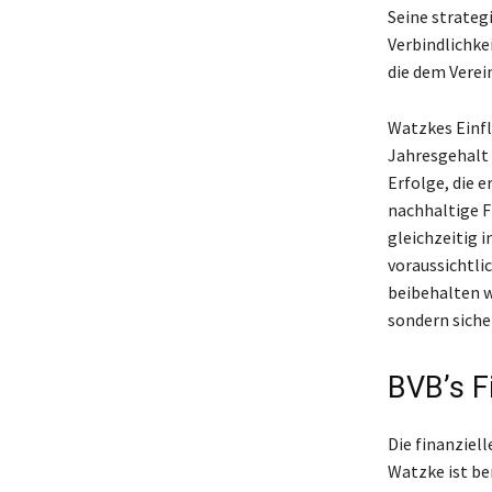
Seine strateg
Verbindlichke
die dem Verein
Watzkes Einfl
Jahresgehalt s
Erfolge, die 
nachhaltige F
gleichzeitig i
voraussichtli
beibehalten we
sondern sicher
BVB’s F
Die finanziel
Watzke ist be