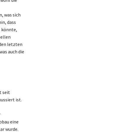
, was sich
in, dass
n könnte,
iellen
 den letzten
 was auch die
 seit
ussiert ist.
r
bbau eine
ar wurde.