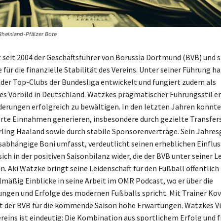
heinland-Pfälzer Bote
t seit 2004 der Geschäftsführer von Borussia Dortmund (BVB) und s
 für die finanzielle Stabilität des Vereins. Unter seiner Führung ha
der Top-Clubs der Bundesliga entwickelt und fungiert zudem als
hes Vorbild in Deutschland. Watzkes pragmatischer Führungsstil 
derungen erfolgreich zu bewältigen. In den letzten Jahren konnte
e Einnahmen generieren, insbesondere durch gezielte Transfers
rling Haaland sowie durch stabile Sponsorenverträge. Sein Jahres
sabhängige Boni umfasst, verdeutlicht seinen erheblichen Einfluss
sich in der positiven Saisonbilanz wider, die der BVB unter seiner L
n. Aki Watzke bringt seine Leidenschaft für den Fußball öffentlich
elmäßig Einblicke in seine Arbeit im OMR Podcast, wo er über die
ngen und Erfolge des modernen Fußballs spricht. Mit Trainer Kov
at der BVB für die kommende Saison hohe Erwartungen. Watzkes Vis
ereins ist eindeutig: Die Kombination aus sportlichem Erfolg und f