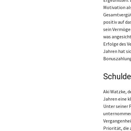
Motivation al
Gesamtvergütu
positiv auf d
sein Vermögen
was angesicht
Erfolge des V
Jahren hat sic
Bonuszahlunge
Schulde
Aki Watzke, d
Jahren eine kl
Unter seiner 
unternommen, 
Vergangenheit
Priorität, di