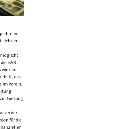
pielt eine
t sich der
ermöglicht
 der BVB
 wie den
gehalt, das
 im Verein.
eitung
 zur Geltung
ac an der
ion für die
inanzieller