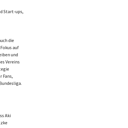
d Start-ups,
auch die
 Fokus auf
eiben und
des Vereins
tegie
r Fans,
 Bundesliga.
ss Aki
tzke