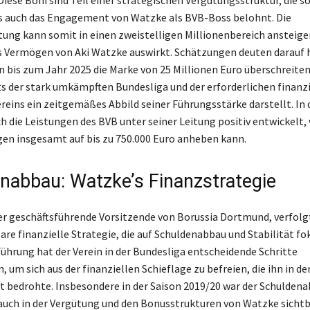
s auch das Engagement von Watzke als BVB-Boss belohnt. Die
ng kann somit in einen zweistelligen Millionenbereich ansteigen
as Vermögen von Aki Watzke auswirkt. Schätzungen deuten darauf h
 bis zum Jahr 2025 die Marke von 25 Millionen Euro überschreite
s der stark umkämpften Bundesliga und der erforderlichen finanz
ereins ein zeitgemäßes Abbild seiner Führungsstärke darstellt. In
h die Leistungen des BVB unter seiner Leitung positiv entwickelt,
n insgesamt auf bis zu 750.000 Euro anheben kann.
nabbau: Watzke’s Finanzstrategie
er geschäftsführende Vorsitzende von Borussia Dortmund, verfolgt
are finanzielle Strategie, die auf Schuldenabbau und Stabilität fok
Führung hat der Verein in der Bundesliga entscheidende Schritte
um sich aus der finanziellen Schieflage zu befreien, die ihn in de
 bedrohte. Insbesondere in der Saison 2019/20 war der Schuldena
e auch in der Vergütung und den Bonusstrukturen von Watzke sichtb