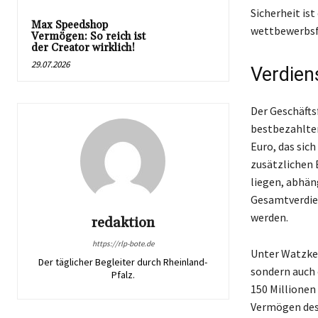
Sicherheit is
Max Speedshop
wettbewerbsfä
Vermögen: So reich ist
der Creator wirklich!
29.07.2026
Verdien
Der Geschäfts
bestbezahlten
Euro, das sic
zusätzlichen 
liegen, abhän
Gesamtverdien
werden.
redaktion
https://rlp-bote.de
Unter Watzkes
Der täglicher Begleiter durch Rheinland-
sondern auch 
Pfalz.
150 Millionen
Vermögen des 