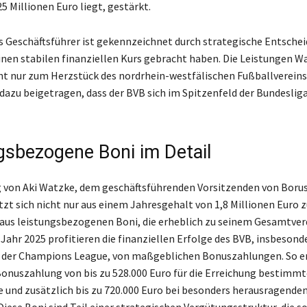
5 Millionen Euro liegt, gestärkt.
ls Geschäftsführer ist gekennzeichnet durch strategische Entschei
inen stabilen finanziellen Kurs gebracht haben. Die Leistungen W
ht nur zum Herzstück des nordrhein-westfälischen Fußballverein
dazu beigetragen, dass der BVB sich im Spitzenfeld der Bundesli
gsbezogene Boni im Detail
 von Aki Watzke, dem geschäftsführenden Vorsitzenden von Borus
zt sich nicht nur aus einem Jahresgehalt von 1,8 Millionen Euro
aus leistungsbezogenen Boni, die erheblich zu seinem Gesamtver
Jahr 2025 profitieren die finanziellen Erfolge des BVB, insbesonde
 der Champions League, von maßgeblichen Bonuszahlungen. So e
onuszahlung von bis zu 528.000 Euro für die Erreichung bestimmt
e und zusätzlich bis zu 720.000 Euro bei besonders herausragende
Diese Boni sind Teil einer strategischen Vergütungsstruktur, die s