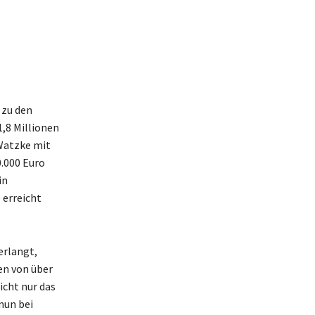
 zu den
,8 Millionen
 Watzke mit
0.000 Euro
in
 erreicht
erlangt,
en von über
icht nur das
nun bei