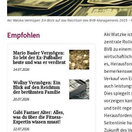
Aki Watzke Vermögen: Ein Blick auf das Reichtum des BVB-Managements 2025 - R
Empfohlen
Aki Watzke is
zentrale Rolle
BVB zu einem 
Mario Basler Vermögen:
wirtschaftlic
So lebt der Ex-Fußballer
heute und was er verdient
es, Herausfor
14.07.2026
bemerkenswert
Verkauf von E
Wollny Vermögen: Ein
auch leistung
Blick auf den Reichtum
der berühmten Familie
Dies spiegelt 
20.07.2026
vorzeigen kan
und teilt reg
Gabi Fastner Alter: Alles,
Herausforderu
was du über die Fitness-
Expertin wissen musst!
Seitenlinie h
12.07.2026
Zukunft des V