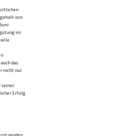
ortlichen
sgehalt von
Boni
rgütung im
ielle
en
 auch das
r nicht nur
 seiner
icher Erfolg
orsitzenden