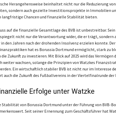
ische Herangehensweise beinhaltet nicht nur die Reduzierung von
iten, sondern auch gezielte Investitionsprojekte in Immobilien un
 langfristige Chancen und finanzielle Stabilität bieten.
uss auf die finanzielle Gesamtlage des BVB ist unbestreitbar. Sein
piegelt nicht nur die Verantwortung wider, die er trägt, sondern 
er in den Jahren nach der drohenden Insolvenz erzielen konnte. Der
inanzpraktiken hat es Borussia Dortmund ermöglicht, stark zu bl
n die Zukunft zu investieren. Mit Blick auf 2025 wird das Vermögen 
ch weiter wachsen, solange die Prinzipien von Watzkes Finanzstra
rden. Ein wirtschaftlich stabiler BVB ist nicht nur im Interesse de
t auch die Zukunft des Fußballvereins in der Viertelfinalrunde der
inanzielle Erfolge unter Watzke
le Stabilität von Borussia Dortmund unter der Führung von BVB-Bo
merkenswert. Seit seiner Ernennung zum Geschäftsführer hat Wa