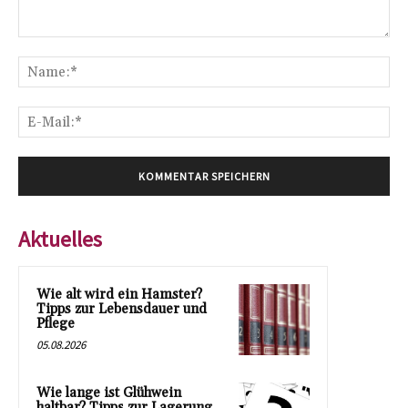
Kommentar:
Na
E-
Mai
Aktuelles
Wie alt wird ein Hamster?
Tipps zur Lebensdauer und
Pflege
05.08.2026
Wie lange ist Glühwein
haltbar? Tipps zur Lagerung