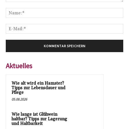
Kommentar:
Na
E-
Mai
Aktuelles
Wie alt wird ein Hamster?
Tipps zur Lebensdauer und
Pflege
05.08.2026
Wie lange ist Glühwein
haltbar? Tipps zur Lagerung
und Haltbarkeit