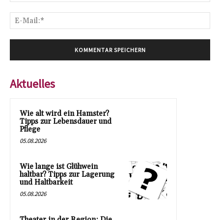
E-
Mai
Aktuelles
Wie alt wird ein Hamster?
Tipps zur Lebensdauer und
Pflege
05.08.2026
Wie lange ist Glühwein
haltbar? Tipps zur Lagerung
und Haltbarkeit
05.08.2026
Theater in der Region: Die