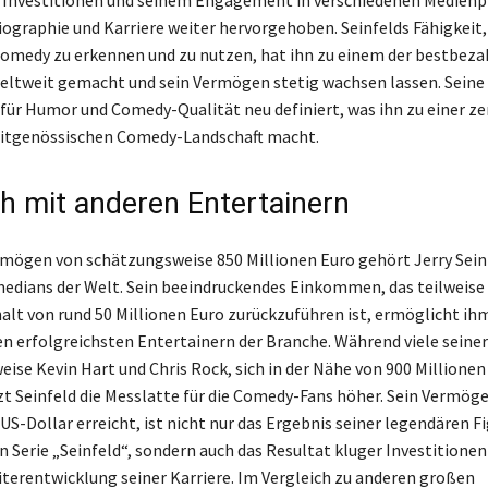
Biographie und Karriere weiter hervorgehoben. Seinfelds Fähigkeit
medy zu erkennen und zu nutzen, hat ihn zu einem der bestbeza
eltweit gemacht und sein Vermögen stetig wachsen lassen. Seine 
 für Humor und Comedy-Qualität neu definiert, was ihn zu einer z
zeitgenössischen Comedy-Landschaft macht.
ch mit anderen Entertainern
mögen von schätzungsweise 850 Millionen Euro gehört Jerry Sein
edians der Welt. Sein beeindruckendes Einkommen, das teilweise 
halt von rund 50 Millionen Euro zurückzuführen ist, ermöglicht ih
en erfolgreichsten Entertainern der Branche. Während viele seiner
eise Kevin Hart und Chris Rock, sich in der Nähe von 900 Millionen
t Seinfeld die Messlatte für die Comedy-Fans höher. Sein Vermöge
US-Dollar erreicht, ist nicht nur das Ergebnis seiner legendären Fi
 Serie „Seinfeld“, sondern auch das Resultat kluger Investitionen
terentwicklung seiner Karriere. Im Vergleich zu anderen großen