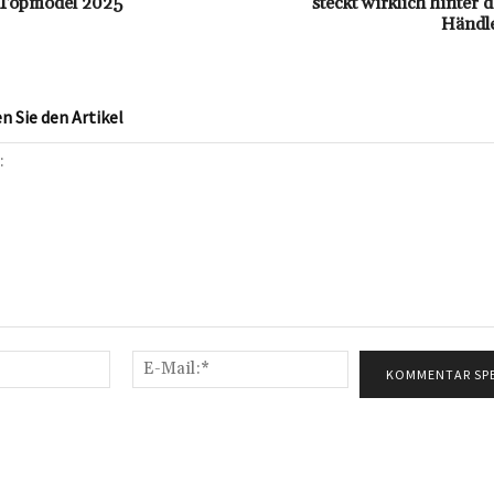
 Topmodel 2025
steckt wirklich hinter 
Händl
 Sie den Artikel
Name:*
E-
Mail:*