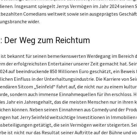
ienen. Insgesamt spiegelt Jerrys Vermögen im Jahr 2024 seinen S
tbezahlten Comedians weltweit sowie sein ausgeprägtes Geschäft
ungsbranche wider.
d: Der Weg zum Reichtum
d ist bekannt für seinen bemerkenswerten Werdegang im Bereich 
nem der erfolgreichsten Entertainer unserer Zeit gemacht hat. Se
2024 auf beeindruckende 850 Millionen Euro geschätzt, ein Beweis 
chen Einfluss in der Unterhaltungsindustrie. Die Karriere von Se
endären Sitcom „Seinfeld“ Fahrt auf, die nicht nur zu einem kultur
de, sondern auch immense Einnahmequellen für ihn erschloss. H
edes Jahr ein Jahresgehalt, das die meisten Menschen nur in ihren
ichen können. Neben seinen Einnahmen aus Comedy und der Prod
gen hat Jerry Seinfeld weitsichtige Investitionen in Immobilien
eteiligungen getätigt, die sein Vermögen weiter steigerten. Se
rbe ist nicht nur das Resultat seiner Auftritte auf der Bühne und vo