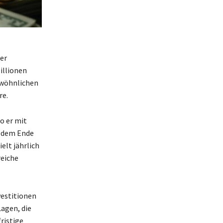
er
illionen
ewöhnlichen
re.
o er mit
h dem Ende
elt jährlich
reiche
vestitionen
agen, die
ristige