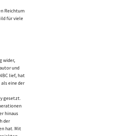
nen Reichtum
ld für viele
g wider,
hautor und
NBC lief, hat
als eine der
y gesetzt.
nerationen
er hinaus
h der
n hat. Mit
rojekten