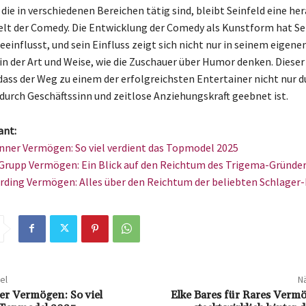
 die in verschiedenen Bereichen tätig sind, bleibt Seinfeld eine h
Welt der Comedy. Die Entwicklung der Comedy als Kunstform hat Se
einflusst, und sein Einfluss zeigt sich nicht nur in seinem eigen
in der Art und Weise, wie die Zuschauer über Humor denken. Dieser
 dass der Weg zu einem der erfolgreichsten Entertainer nicht nur d
durch Geschäftssinn und zeitlose Anziehungskraft geebnet ist.
ant:
nner Vermögen: So viel verdient das Topmodel 2025
rupp Vermögen: Ein Blick auf den Reichtum des Trigema-Gründe
rding Vermögen: Alles über den Reichtum der beliebten Schlager-
el
Nä
er Vermögen: So viel
Elke Bares für Rares Vermö