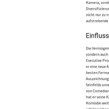
Kamera, sonde
Diversifizier
nicht nur zu m
aufstrebende 
Einflus
Die Vermögen 
sondern auch 
Executive Prod
er eine neue 
besten Fernse
Auszeichnung
Seinfelds unv
von Comedians
hat er seine 
Komödie weite
erfolgreichen