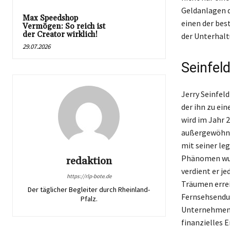
Geldanlagen d
Max Speedshop
einen der bes
Vermögen: So reich ist
der Creator wirklich!
der Unterhalt
29.07.2026
Seinfel
Jerry Seinfel
der ihn zu ei
wird im Jahr 
außergewöhnli
mit seiner leg
Phänomen wur
redaktion
verdient er j
https://rlp-bote.de
Träumen erre
Der täglicher Begleiter durch Rheinland-
Fernsehsendun
Pfalz.
Unternehmensb
finanzielles E