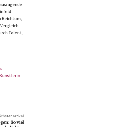
erausragende
infeld
en Reichtum,
 Vergleich
urch Talent,
rs
Künstlerin
chster Artikel
gen: So viel