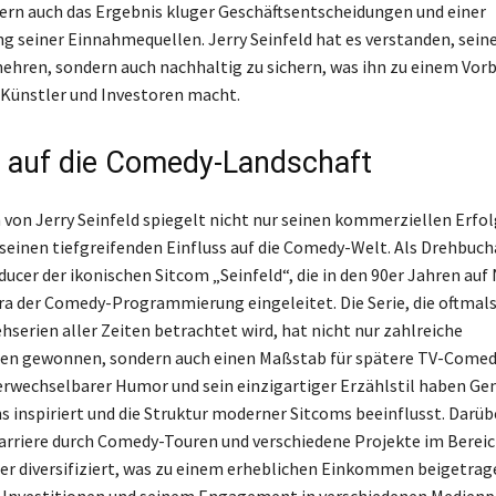
rn auch das Ergebnis kluger Geschäftsentscheidungen und einer
ung seiner Einnahmequellen. Jerry Seinfeld hat es verstanden, sei
ehren, sondern auch nachhaltig zu sichern, was ihn zu einem Vorbi
Künstler und Investoren macht.
s auf die Comedy-Landschaft
von Jerry Seinfeld spiegelt nicht nur seinen kommerziellen Erfol
seinen tiefgreifenden Einfluss auf die Comedy-Welt. Als Drehbuc
ucer der ikonischen Sitcom „Seinfeld“, die in den 90er Jahren auf 
Ära der Comedy-Programmierung eingeleitet. Die Serie, die oftmals 
hserien aller Zeiten betrachtet wird, hat nicht nur zahlreiche
en gewonnen, sondern auch einen Maßstab für spätere TV-Comed
erwechselbarer Humor und sein einzigartiger Erzählstil haben Ge
 inspiriert und die Struktur moderner Sitcoms beeinflusst. Darüb
Karriere durch Comedy-Touren und verschiedene Projekte im Bereic
r diversifiziert, was zu einem erheblichen Einkommen beigetrage
 Investitionen und seinem Engagement in verschiedenen Medienp