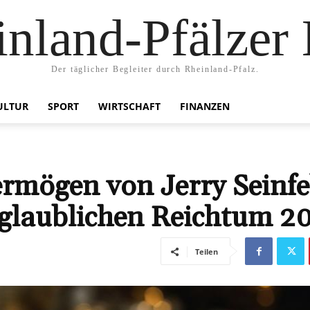
nland-Pfälzer
Der täglicher Begleiter durch Rheinland-Pfalz.
ULTUR
SPORT
WIRTSCHAFT
FINANZEN
rmögen von Jerry Seinfe
nglaublichen Reichtum 2
Teilen