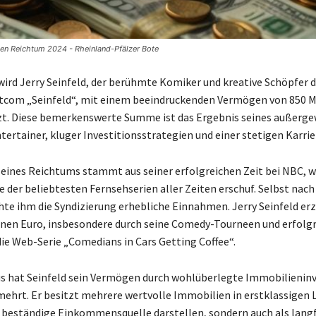
hen Reichtum 2024 - Rheinland-Pfälzer Bote
wird Jerry Seinfeld, der berühmte Komiker und kreative Schöpfer d
tcom „Seinfeld“, mit einem beeindruckenden Vermögen von 850 M
zt. Diese bemerkenswerte Summe ist das Ergebnis seines außerg
tertainer, kluger Investitionsstrategien und einer stetigen Karrie
seines Reichtums stammt aus seiner erfolgreichen Zeit bei NBC, w
ne der beliebtesten Fernsehserien aller Zeiten erschuf. Selbst nac
hte ihm die Syndizierung erhebliche Einnahmen. Jerry Seinfeld erzi
onen Euro, insbesondere durch seine Comedy-Tourneen und erfolg
die Web-Serie „Comedians in Cars Getting Coffee“.
s hat Seinfeld sein Vermögen durch wohlüberlegte Immobilienin
mehrt. Er besitzt mehrere wertvolle Immobilien in erstklassigen L
e beständige Einkommensquelle darstellen, sondern auch als langf