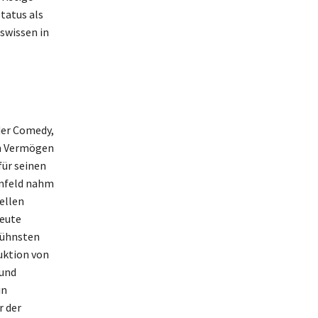
tatus als
swissen in
der Comedy,
in Vermögen
für seinen
infeld nahm
ellen
eute
 kühnsten
uktion von
 und
in
r der