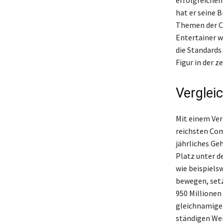
hat er seine 
Themen der Co
Entertainer w
die Standards
Figur in der 
Verglei
Mit einem Ver
reichsten Com
jährliches Ge
Platz unter d
wie beispielsw
bewegen, setz
950 Millionen 
gleichnamigen
ständigen Wei