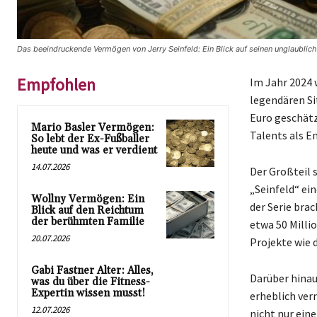
Das beeindruckende Vermögen von Jerry Seinfeld: Ein Blick auf seinen unglaublic
Empfohlen
Im Jahr 2024 
legendären Si
Euro geschät
Mario Basler Vermögen:
Talents als En
So lebt der Ex-Fußballer
heute und was er verdient
14.07.2026
Der Großteil 
„Seinfeld“ ei
Wollny Vermögen: Ein
der Serie brac
Blick auf den Reichtum
der berühmten Familie
etwa 50 Milli
20.07.2026
Projekte wie 
Gabi Fastner Alter: Alles,
Darüber hinau
was du über die Fitness-
Expertin wissen musst!
erheblich ver
12.07.2026
nicht nur ein