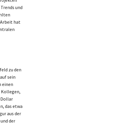
, Trends und
hlten
Arbeit hat
entralen
feld zu den
auf sein
m einen
 Kollegen,
 Dollar
n, das etwa
gur aus der
 und der