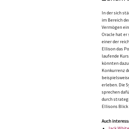
In der sich s
im Bereich de
Vermögen eine
Oracle hat er 
einer der rei
Ellison das P
laufende Kurs
könnten dazu 
Konkurrenz du
beispielsweis
erleben. Die 
sprechen dafü
durch strateg
Ellisons Blick
Auch interess
Jack White