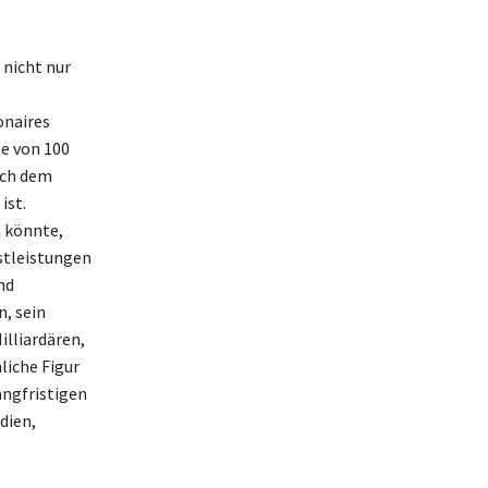
 nicht nur
onaires
ze von 100
ich dem
ist.
 könnte,
stleistungen
nd
, sein
illiardären,
liche Figur
angfristigen
dien,