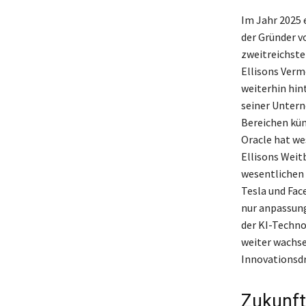
Im Jahr 2025 
der Gründer v
zweitreichste
Ellisons Verm
weiterhin hin
seiner Untern
Bereichen kün
Oracle hat we
Ellisons Weit
wesentlichen 
Tesla und Fac
nur anpassung
der KI-Techno
weiter wachse
Innovationsdr
Zukunft