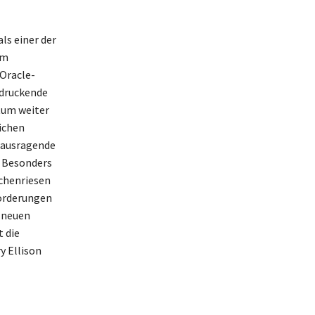
als einer der
um
 Oracle-
ndruckende
tum weiter
ichen
erausragende
. Besonders
chenriesen
orderungen
u neuen
t die
y Ellison