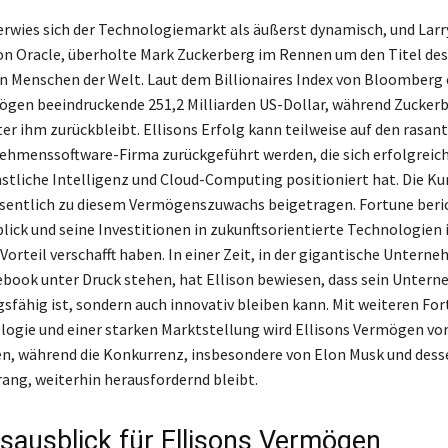
erwies sich der Technologiemarkt als äußerst dynamisch, und Larry
on Oracle, überholte Mark Zuckerberg im Rennen um den Titel des
n Menschen der Welt. Laut dem Billionaires Index von Bloomberg 
ögen beeindruckende 251,2 Milliarden US-Dollar, während Zucker
ter ihm zurückbleibt. Ellisons Erfolg kann teilweise auf den rasan
ehmenssoftware-Firma zurückgeführt werden, die sich erfolgreich
stliche Intelligenz und Cloud-Computing positioniert hat. Die Kur
sentlich zu diesem Vermögenszuwachs beigetragen. Fortune beric
blick und seine Investitionen in zukunftsorientierte Technologien
Vorteil verschafft haben. In einer Zeit, in der gigantische Untern
ebook unter Druck stehen, hat Ellison bewiesen, dass sein Unter
sfähig ist, sondern auch innovativ bleiben kann. Mit weiteren For
logie und einer starken Marktstellung wird Ellisons Vermögen vor
n, während die Konkurrenz, insbesondere von Elon Musk und dess
ang, weiterhin herausfordernd bleibt.
sausblick für Ellisons Vermögen