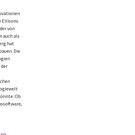
novationen
 Ellisons
der von
n auch als
erg hat
bauen. Die
ogien
 der
schen
logiewelt
könnte. Ob
nssoftware,
ars