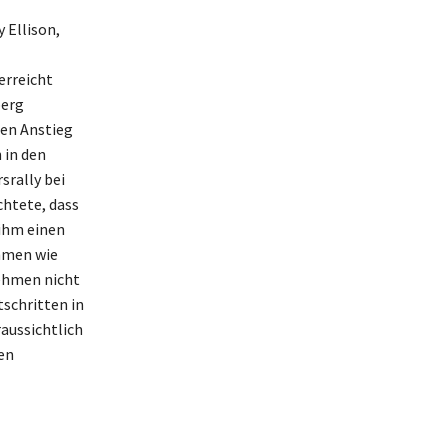
 Ellison,
erreicht
berg
ten Anstieg
 in den
srally bei
htete, dass
 ihm einen
ehmen wie
nehmen nicht
tschritten in
aussichtlich
en