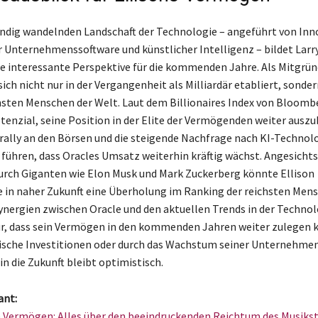
tändig wandelnden Landschaft der Technologie – angeführt von In
r Unternehmenssoftware und künstlicher Intelligenz – bildet Larry
 interessante Perspektive für die kommenden Jahre. Als Mitgrün
sich nicht nur in der Vergangenheit als Milliardär etabliert, sonder
chsten Menschen der Welt. Laut dem Billionaires Index von Bloomb
otenzial, seine Position in der Elite der Vermögenden weiter auszu
rally an den Börsen und die steigende Nachfrage nach KI-Technol
führen, dass Oracles Umsatz weiterhin kräftig wächst. Angesichts
rch Giganten wie Elon Musk und Mark Zuckerberg könnte Ellison
e in naher Zukunft eine Überholung im Ranking der reichsten Men
Synergien zwischen Oracle und den aktuellen Trends in der Techno
r, dass sein Vermögen in den kommenden Jahren weiter zulegen 
ische Investitionen oder durch das Wachstum seiner Unternehme
 in die Zukunft bleibt optimistisch.
ant:
 Vermögen: Alles über den beeindruckenden Reichtum des Musikst