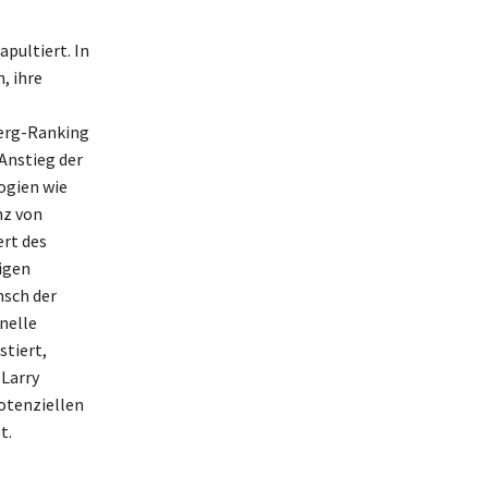
pultiert. In
, ihre
berg-Ranking
Anstieg der
ogien wie
nz von
rt des
igen
nsch der
nelle
stiert,
 Larry
potenziellen
t.