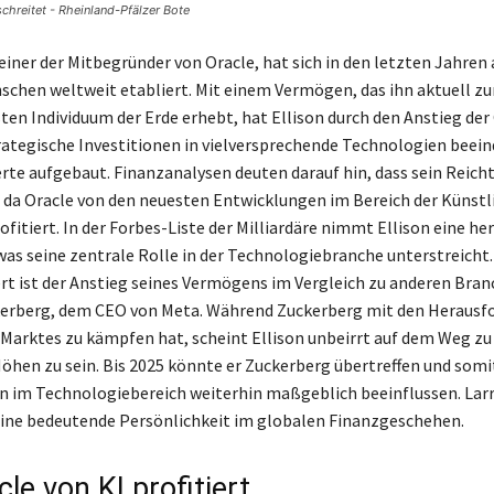
chreitet - Rheinland-Pfälzer Bote
 einer der Mitbegründer von Oracle, hat sich in den letzten Jahren 
schen weltweit etabliert. Mit einem Vermögen, das ihn aktuell z
ten Individuum der Erde erhebt, hat Ellison durch den Anstieg der
rategische Investitionen in vielversprechende Technologien beei
e aufgebaut. Finanzanalysen deuten darauf hin, dass sein Reich
 da Oracle von den neuesten Entwicklungen im Bereich der Künstl
ofitiert. In der Forbes-Liste der Milliardäre nimmt Ellison eine h
 was seine zentrale Rolle in der Technologiebranche unterstreicht
 ist der Anstieg seines Vermögens im Vergleich zu anderen Bran
kerberg, dem CEO von Meta. Während Zuckerberg mit den Herausf
 Marktes zu kämpfen hat, scheint Ellison unbeirrt auf dem Weg z
Höhen zu sein. Bis 2025 könnte er Zuckerberg übertreffen und somi
 im Technologiebereich weiterhin maßgeblich beeinflussen. Larr
eine bedeutende Persönlichkeit im globalen Finanzgeschehen.
le von KI profitiert