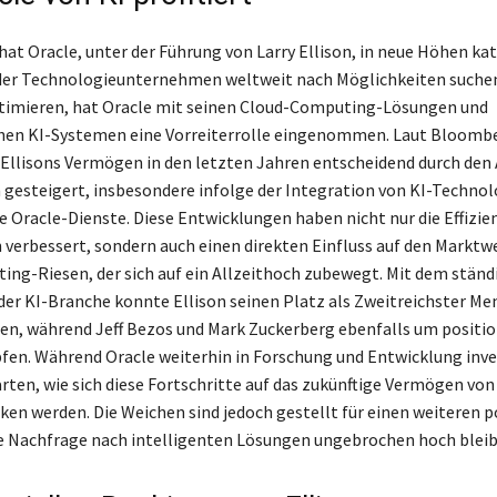
at Oracle, unter der Führung von Larry Ellison, in neue Höhen kata
n der Technologieunternehmen weltweit nach Möglichkeiten suchen
timieren, hat Oracle mit seinen Cloud-Computing-Lösungen und
ichen KI-Systemen eine Vorreiterrolle eingenommen. Laut Bloom
y Ellisons Vermögen in den letzten Jahren entscheidend durch den 
 gesteigert, insbesondere infolge der Integration von KI-Technol
e Oracle-Dienste. Diese Entwicklungen haben nicht nur die Effizie
erbessert, sondern auch einen direkten Einfluss auf den Marktwe
ng-Riesen, der sich auf ein Allzeithoch zubewegt. Mit dem ständ
er KI-Branche konnte Ellison seinen Platz als Zweitreichster Me
en, während Jeff Bezos und Mark Zuckerberg ebenfalls um positio
fen. Während Oracle weiterhin in Forschung und Entwicklung inve
rten, wie sich diese Fortschritte auf das zukünftige Vermögen von
rken werden. Die Weichen sind jedoch gestellt für einen weiteren 
ie Nachfrage nach intelligenten Lösungen ungebrochen hoch bleib