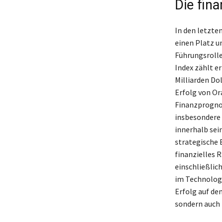
Die fina
In den letzte
einen Platz u
Führungsrolle
Index zählt e
Milliarden Do
Erfolg von Or
Finanzprognos
insbesondere 
innerhalb sei
strategische 
finanzielles 
einschließlic
im Technologi
Erfolg auf dem
sondern auch 