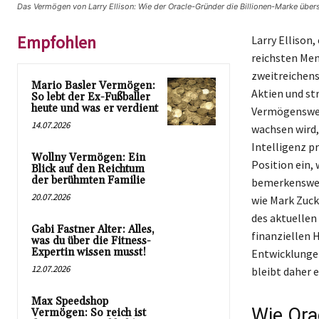
Das Vermögen von Larry Ellison: Wie der Oracle-Gründer die Billionen-Marke übers
Empfohlen
Larry Ellison,
reichsten Men
zweitreichens
Mario Basler Vermögen:
Aktien und st
So lebt der Ex-Fußballer
heute und was er verdient
Vermögenswert
14.07.2026
wachsen wird,
Intelligenz pr
Wollny Vermögen: Ein
Position ein,
Blick auf den Reichtum
der berühmten Familie
bemerkenswert
20.07.2026
wie Mark Zuc
des aktuellen
Gabi Fastner Alter: Alles,
finanziellen 
was du über die Fitness-
Expertin wissen musst!
Entwicklungen
12.07.2026
bleibt daher 
Max Speedshop
Wie Orac
Vermögen: So reich ist