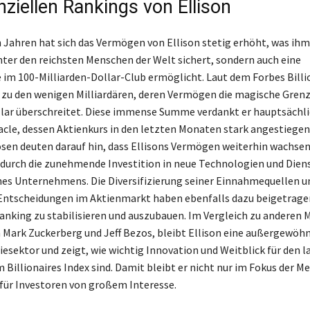
nziellen Rankings von Ellison
n Jahren hat sich das Vermögen von Ellison stetig erhöht, was ihm
nter den reichsten Menschen der Welt sichert, sondern auch eine
 im 100-Milliarden-Dollar-Club ermöglicht. Laut dem Forbes Billi
r zu den wenigen Milliardären, deren Vermögen die magische Gren
llar überschreitet. Diese immense Summe verdankt er hauptsächl
acle, dessen Aktienkurs in den letzten Monaten stark angestiegen 
en deuten darauf hin, dass Ellisons Vermögen weiterhin wachsen
durch die zunehmende Investition in neue Technologien und Dien
nes Unternehmens. Die Diversifizierung seiner Einnahmequellen u
Entscheidungen im Aktienmarkt haben ebenfalls dazu beigetragen
Ranking zu stabilisieren und auszubauen. Im Vergleich zu anderen M
h Mark Zuckerberg und Jeff Bezos, bleibt Ellison eine außergewöhn
esektor und zeigt, wie wichtig Innovation und Weitblick für den l
 Billionaires Index sind. Damit bleibt er nicht nur im Fokus der Me
für Investoren von großem Interesse.