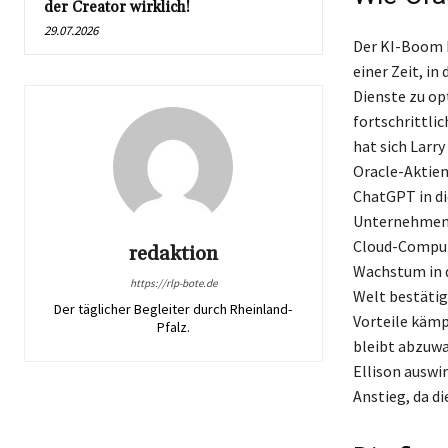
der Creator wirklich!
29.07.2026
Der KI-Boom h
einer Zeit, i
Dienste zu op
fortschrittl
hat sich Larr
Oracle-Aktien
ChatGPT in di
Unternehmen v
Cloud-Computi
redaktion
Wachstum in d
https://rlp-bote.de
Welt bestätig
Der täglicher Begleiter durch Rheinland-
Vorteile kämp
Pfalz.
bleibt abzuwa
Ellison auswi
Anstieg, da d