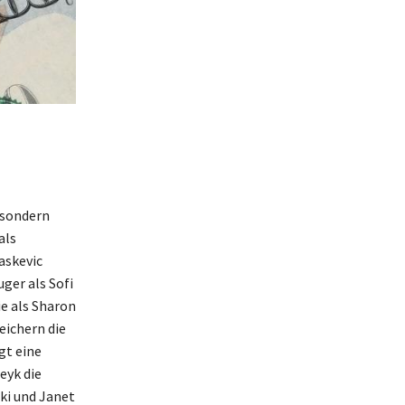
 sondern
als
Paskevic
ger als Sofi
ie als Sharon
eichern die
gt eine
eyk die
ki und Janet