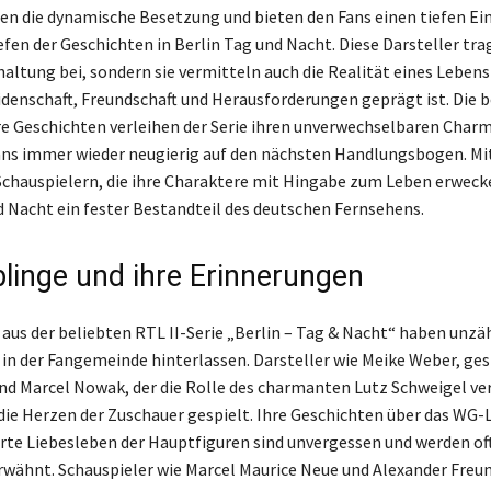
en die dynamische Besetzung und bieten den Fans einen tiefen Einb
fen der Geschichten in Berlin Tag und Nacht. Diese Darsteller tra
altung bei, sondern sie vermitteln auch die Realität eines Lebens 
eidenschaft, Freundschaft und Herausforderungen geprägt ist. Die
re Geschichten verleihen der Serie ihren unverwechselbaren Char
ns immer wieder neugierig auf den nächsten Handlungsbogen. Mi
Schauspielern, die ihre Charaktere mit Hingabe zum Leben erwecke
d Nacht ein fester Bestandteil des deutschen Fernsehens.
blinge und ihre Erinnerungen
 aus der beliebten RTL II-Serie „Berlin – Tag & Nacht“ haben unzä
in der Fangemeinde hinterlassen. Darsteller wie Meike Weber, ges
und Marcel Nowak, der die Rolle des charmanten Lutz Schweigel ve
 die Herzen der Zuschauer gespielt. Ihre Geschichten über das WG
rte Liebesleben der Hauptfiguren sind unvergessen und werden of
rwähnt. Schauspieler wie Marcel Maurice Neue und Alexander Freu