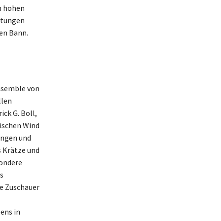
n hohen
stungen
ren Bann.
Ensemble von
llen
ck G. Boll,
rischen Wind
nungen und
s Krätze und
sondere
s
ie Zuschauer
ens in