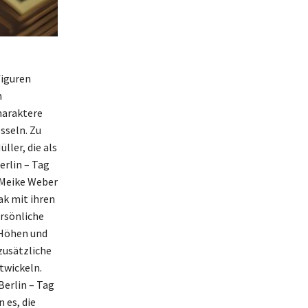
figuren
n
haraktere
sseln. Zu
ler, die als
erlin – Tag
 Meike Weber
ak mit ihren
ersönliche
 Höhen und
zusätzliche
twickeln.
Berlin – Tag
 es, die