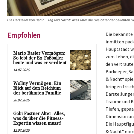
Die Darsteller von Berlin - Tag und Nacht: Alles über die Gesichter der beliebten
Empfohlen
Die bekannte 
inmitten pack
Hauptstadt wi
Mario Basler Vermögen:
zum Leben, di
So lebt der Ex-Fußballer
heute und was er verdient
den vertraute
14.07.2026
Barkeeper, Sä
& Nacht“ spie
Wollny Vermögen: Ein
bringen frisc
Blick auf den Reichtum
der berühmten Familie
Darstellungen
20.07.2026
Träume und Ko
Tiefen, gepaa
Gabi Fastner Alter: Alles,
Dimension und
was du über die Fitness-
Expertin wissen musst!
Die Hauptfigu
12.07.2026
& Nacht“ ein 