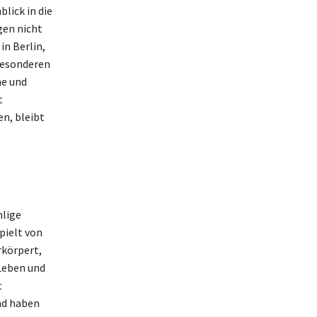
lick in die
gen nicht
in Berlin,
 besonderen
me und
t
n, bleibt
hlige
pielt von
rkörpert,
-Leben und
t
nd haben