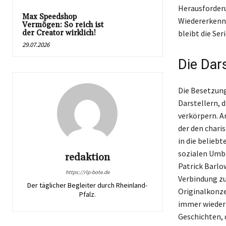
Herausforderu
Max Speedshop
Wiedererkennu
Vermögen: So reich ist
der Creator wirklich!
bleibt die Se
29.07.2026
Die Dar
Die Besetzung
Darstellern, 
verkörpern. A
der den chari
in die beliebt
sozialen Umbr
redaktion
Patrick Barlow
https://rlp-bote.de
Verbindung zu
Der täglicher Begleiter durch Rheinland-
Originalkonze
Pfalz.
immer wieder 
Geschichten, d