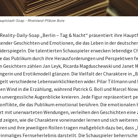
 Hauptstadt-Soap - Rheinland-Pfälzer Bote
Reality-Daily-Soap „Berlin – Tag & Nacht“ präsentiert ihre Haupt
ender Geschichten und Emotionen, die das Leben in der deutsche
derspiegeln. Die talentierten Schauspieler erwecken lebendige C
e das Publikum durch ihre Herausforderungen und Perspektiven fe
n Gesichtern zählen Jan Leyk, Ricarda Magduschewski und Janet Mül
ngerin und Erotikmodell glänzen. Die Vielfalt der Charaktere in „B
gelt verschiedene Lebenswirklichkeiten wider. Pilar Tillmann und
hen Wind in die Erzählung, während Patrick G. Boll und Marcel Now
 unvergessliche Augenblicke kreieren. Jede Figur repräsentiert p
nflikte, die das Publikum emotional berühren. Die emotionalen
rt mit unerwarteten Wendungen, verleihen den Geschichten eine 
 zeigen, wie die Charaktere voneinander lernen und sich weiteren
ren und ihre jeweiligen Rollen tragen maßgeblich dazu bei, dass „
einmaliges Fernseherlebnis darstellt. Die Schauspieler beherrschen