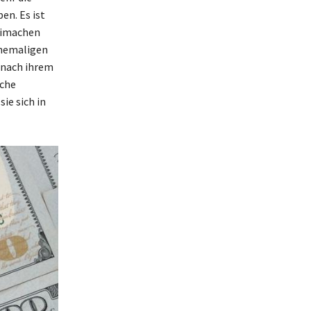
en. Es ist
reimachen
ehemaligen
h nach ihrem
lche
ie sich in