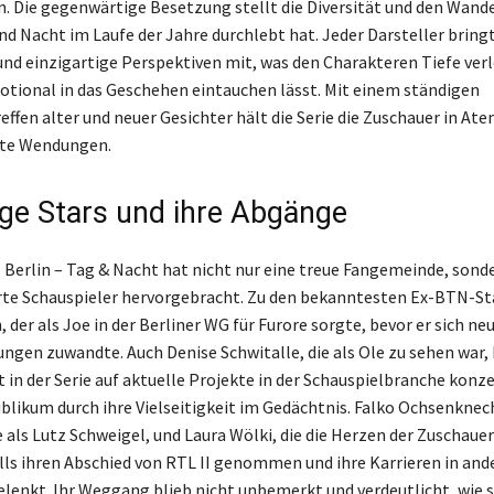
n. Die gegenwärtige Besetzung stellt die Diversität und den Wandel
und Nacht im Laufe der Jahre durchlebt hat. Jeder Darsteller bring
nd einzigartige Perspektiven mit, was den Charakteren Tiefe verl
tional in das Geschehen eintauchen lässt. Mit einem ständigen
effen alter und neuer Gesichter hält die Serie die Zuschauer in At
ete Wendungen.
ge Stars und ihre Abgänge
p Berlin – Tag & Nacht hat nicht nur eine treue Fangemeinde, sond
erte Schauspieler hervorgebracht. Zu den bekanntesten Ex-BTN-St
, der als Joe in der Berliner WG für Furore sorgte, bevor er sich ne
ngen zuwandte. Auch Denise Schwitalle, die als Ole zu sehen war, 
t in der Serie auf aktuelle Projekte in der Schauspielbranche konz
blikum durch ihre Vielseitigkeit im Gedächtnis. Falko Ochsenknec
e als Lutz Schweigel, und Laura Wölki, die die Herzen der Zuschaue
ls ihren Abschied von RTL II genommen und ihre Karrieren in and
lenkt. Ihr Weggang blieb nicht unbemerkt und verdeutlicht, wie s