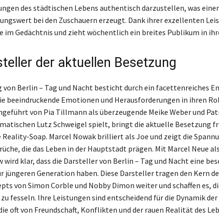
ngen des städtischen Lebens authentisch darzustellen, was eine
ngswert bei den Zuschauern erzeugt. Dank ihrer exzellenten Lei
rie im Gedächtnis und zieht wöchentlich ein breites Publikum in ih
steller der aktuellen Besetzung
 von Berlin – Tag und Nacht besticht durch ein facettenreiches 
die beeindruckende Emotionen und Herausforderungen in ihren Ro
ngeführt von Pia Tillmann als überzeugende Meike Weber und Patri
smatischen Lutz Schweigel spielt, bringt die aktuelle Besetzung f
e Reality-Soap. Marcel Nowak brilliert als Joe und zeigt die Span
üche, die das Leben in der Hauptstadt prägen. Mit Marcel Neue al
 wird klar, dass die Darsteller von Berlin – Tag und Nacht eine be
r jüngeren Generation haben. Diese Darsteller tragen den Kern de
pts von Simon Corble und Nobby Dimon weiter und schaffen es, d
zu fesseln. Ihre Leistungen sind entscheidend für die Dynamik der
ie oft von Freundschaft, Konflikten und der rauen Realität des Leb