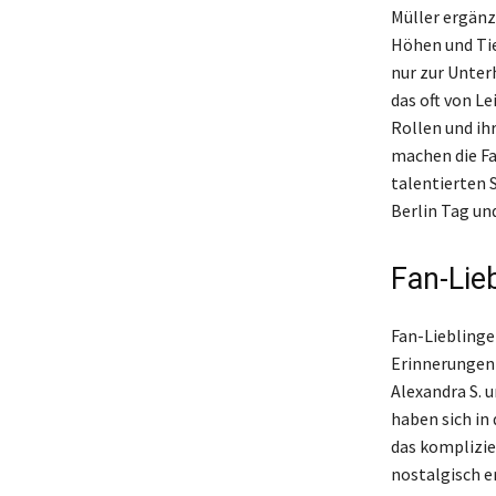
Müller ergänz
Höhen und Tie
nur zur Unterh
das oft von L
Rollen und ih
machen die Fa
talentierten 
Berlin Tag un
Fan-Lie
Fan-Lieblinge
Erinnerungen 
Alexandra S. 
haben sich in
das komplizie
nostalgisch e