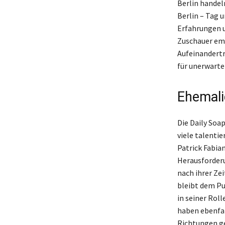
Berlin handel
Berlin – Tag 
Erfahrungen u
Zuschauer emo
Aufeinandertr
für unerwart
Ehemali
Die Daily Soa
viele talenti
Patrick Fabian
Herausforderu
nach ihrer Zei
bleibt dem Pu
in seiner Roll
haben ebenfal
Richtungen ge