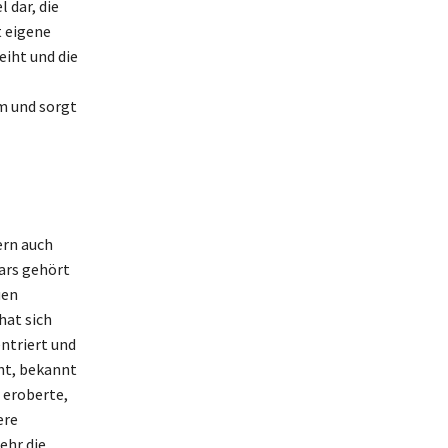
 dar, die
t eigene
eiht und die
em und sorgt
ern auch
ars gehört
uen
hat sich
entriert und
ht, bekannt
r eroberte,
ere
ehr die