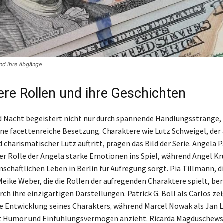
nd ihre Abgänge
re Rollen und ihre Geschichten
d Nacht begeistert nicht nur durch spannende Handlungsstränge,
ine facettenreiche Besetzung. Charaktere wie Lutz Schweigel, der 
d charismatischer Lutz auftritt, prägen das Bild der Serie. Angela 
rer Rolle der Angela starke Emotionen ins Spiel, während Angel Kru
nschaftlichen Leben in Berlin für Aufregung sorgt. Pia Tillmann, d
 Meike Weber, die die Rollen der aufregenden Charaktere spielt, ber
ch ihre einzigartigen Darstellungen. Patrick G. Boll als Carlos zei
e Entwicklung seines Charakters, während Marcel Nowak als Jan L
t Humor und Einfühlungsvermögen anzieht. Ricarda Magduschews