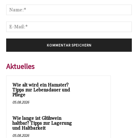
Kommentar:
Na
E-
Mai
Aktuelles
Wie alt wird ein Hamster?
Tipps zur Lebensdauer und
Pflege
05.08.2026
Wie lange ist Glühwein
haltbar? Tipps zur Lagerung
und Haltbarkeit
05.08.2026