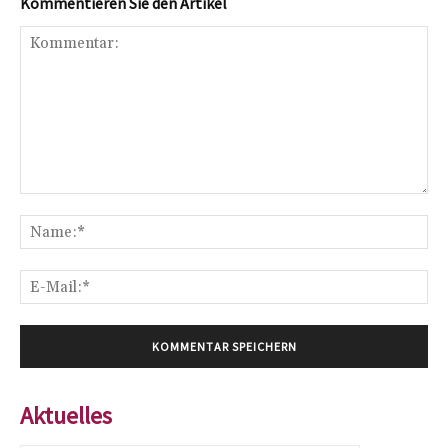
Kommentieren Sie den Artikel
Kommentar:
Na
E-
Mai
Aktuelles