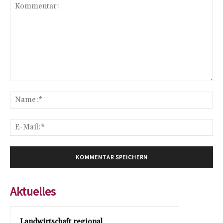
Kommentar:
Na
E-
Mai
Aktuelles
Landwirtschaft regional