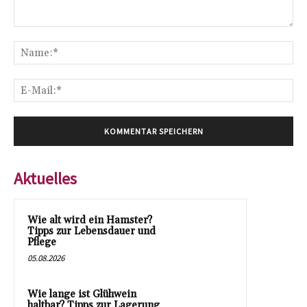
Kommentar:
Na
E-
Mai
Aktuelles
Wie alt wird ein Hamster?
Tipps zur Lebensdauer und
Pflege
05.08.2026
Wie lange ist Glühwein
haltbar? Tipps zur Lagerung