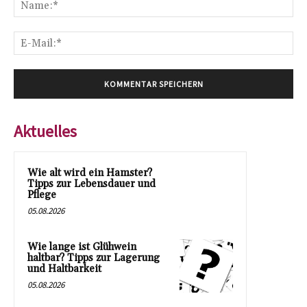
Na
E-
Mai
Aktuelles
Wie alt wird ein Hamster?
Tipps zur Lebensdauer und
Pflege
05.08.2026
Wie lange ist Glühwein
haltbar? Tipps zur Lagerung
und Haltbarkeit
05.08.2026