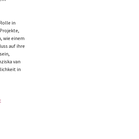
Rolle in
Projekte,
n, wie einem
uss auf ihre
sein,
nziska van
ichkeit in
t