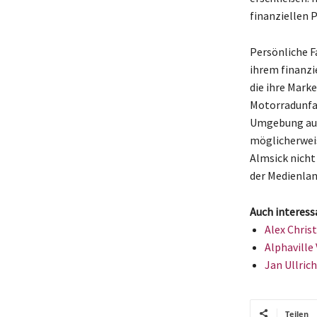
finanziellen P
Persönliche Fa
ihrem finanzi
die ihre Mark
Motorradunfall
Umgebung ausg
möglicherweis
Almsick nicht
der Medienlan
Auch interess
Alex Chris
Alphaville 
Jan Ullric
Teilen