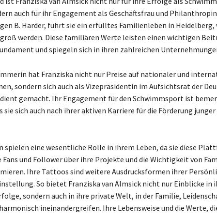
d ist Franziska van Almsick nicht nur für ihre Erfolge als Schwimm
ern auch für ihr Engagement als Geschäftsfrau und Philanthropin
n B. Harder, führt sie ein erfülltes Familienleben in Heidelberg, 
groß werden. Diese familiären Werte leisten einen wichtigen Beit
Fundament und spiegeln sich in ihren zahlreichen Unternehmungen
immerin hat Franziska nicht nur Preise auf nationaler und interna
n, sondern sich auch als Vizepräsidentin im Aufsichtsrat der De
erdient gemacht. Ihr Engagement für den Schwimmsport ist beme
s sie sich auch nach ihrer aktiven Karriere für die Förderung junge
n spielen eine wesentliche Rolle in ihrem Leben, da sie diese Pla
e Fans und Follower über ihre Projekte und die Wichtigkeit von Fam
rmieren. Ihre Tattoos sind weitere Ausdrucksformen ihrer Persönl
nstellung. So bietet Franziska van Almsick nicht nur Einblicke in i
folge, sondern auch in ihre private Welt, in der Familie, Leidensch
rmonisch ineinandergreifen. Ihre Lebensweise und die Werte, die