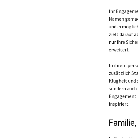
Ihr Engagemen
Namen gemacht
und ermöglich
zielt darauf 
nur ihre Sich
erweitert.
In ihrem persö
zusätzlich St
Klugheit und 
sondern auch 
Engagement fü
inspiriert.
Familie