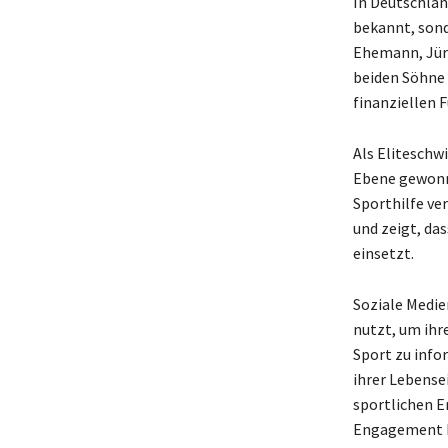
In Deutschlan
bekannt, sond
Ehemann, Jürge
beiden Söhne 
finanziellen 
Als Eliteschw
Ebene gewonne
Sporthilfe v
und zeigt, das
einsetzt.
Soziale Medie
nutzt, um ihr
Sport zu info
ihrer Lebensei
sportlichen Er
Engagement ha