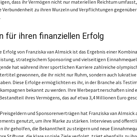
eigen, dass ihr Vermögen nicht nur materiellen Reichtum umfasst
fe Verbundenheit zu ihren Wurzeln und Verpflichtungen gegenüber
.
 für ihren finanziellen Erfolg
le Erfolg von Franziska van Almsick ist das Ergebnis einer Kombin
eistung, strategischem Sponsoring und vielseitigen Einnahmequel
de hat während ihrer sportlichen Karriere zahlreiche olympisc
ertitel gewonnen, die ihr nicht nur Ruhm, sondern auch lukrative
aben. Diese Erfolge ermöglichten es ihr, in der Branche als Testim
kampagnen bekannt zu werden. Ihre Werbepartnerschaften sind e
Bestandteil ihres Vermögens, das auf etwa 3,4 Millionen Euro gesc
 Preisgeldern und Sponsorenverträgen hat Franziska van Almsick 
ents genutzt, um ihre Marke zu stärken. Interviews und öffentl
en ihr geholfen, die Bekanntheit zu steigern und neue Einnahmequ
hre Stiftung, die klare soziale Ziele verfolgt, trägt ebenfalls zu ih