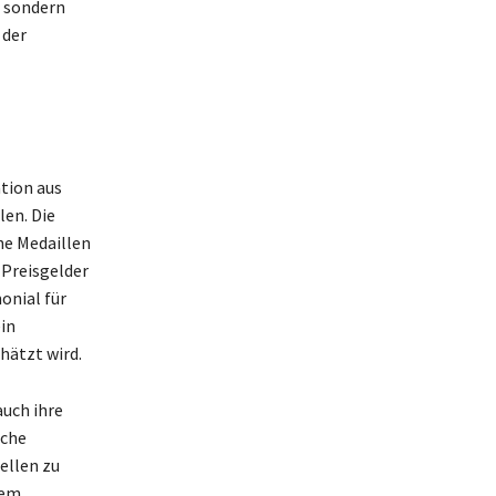
, sondern
 der
ation aus
len. Die
he Medaillen
 Preisgelder
onial für
in
hätzt wird.
auch ihre
iche
ellen zu
rem