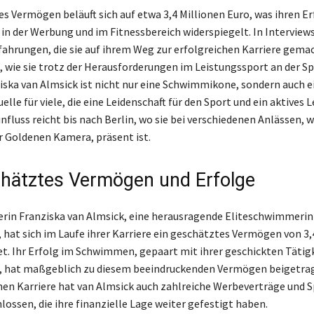
es Vermögen beläuft sich auf etwa 3,4 Millionen Euro, was ihren Er
 in der Werbung und im Fitnessbereich widerspiegelt. In Interviews 
rfahrungen, die sie auf ihrem Weg zur erfolgreichen Karriere gema
, wie sie trotz der Herausforderungen im Leistungssport an der Sp
iska van Almsick ist nicht nur eine Schwimmikone, sondern auch e
elle für viele, die eine Leidenschaft für den Sport und ein aktives 
influss reicht bis nach Berlin, wo sie bei verschiedenen Anlässen, w
r Goldenen Kamera, präsent ist.
chätztes Vermögen und Erfolge
in Franziska van Almsick, eine herausragende Eliteschwimmerin
 hat sich im Laufe ihrer Karriere ein geschätztes Vermögen von 3,
et. Ihr Erfolg im Schwimmen, gepaart mit ihrer geschickten Tätigk
u, hat maßgeblich zu diesem beeindruckenden Vermögen beigetra
chen Karriere hat van Almsick auch zahlreiche Werbeverträge und 
lossen, die ihre finanzielle Lage weiter gefestigt haben.