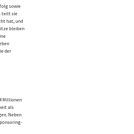
folg sowie
teilt sie
cht hat, und
itze bleiben
ine
Leben
ie der
4 Millionen
eit als
gen. Neben
Sponsoring-