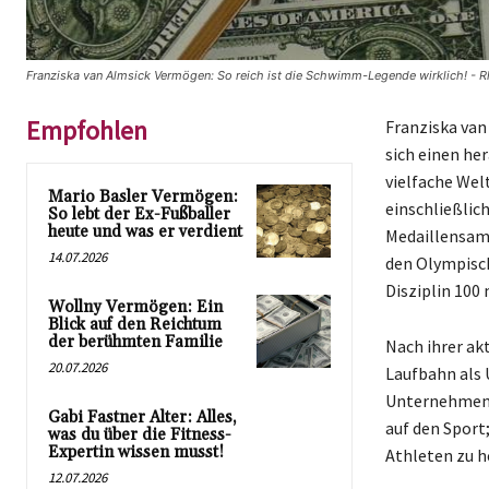
Franziska van Almsick Vermögen: So reich ist die Schwimm-Legende wirklich! - R
Empfohlen
Franziska va
sich einen he
vielfache Wel
Mario Basler Vermögen:
einschließlic
So lebt der Ex-Fußballer
heute und was er verdient
Medaillensamm
14.07.2026
den Olympisch
Disziplin 100 
Wollny Vermögen: Ein
Blick auf den Reichtum
der berühmten Familie
Nach ihrer ak
20.07.2026
Laufbahn als 
Unternehmen w
Gabi Fastner Alter: Alles,
auf den Sport;
was du über die Fitness-
Expertin wissen musst!
Athleten zu h
12.07.2026