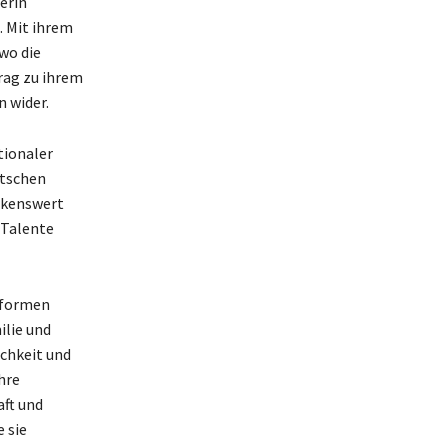
erin
. Mit ihrem
wo die
rag zu ihrem
 wider.
tionaler
utschen
rkenswert
r Talente
ttformen
ilie und
ichkeit und
hre
aft und
 sie