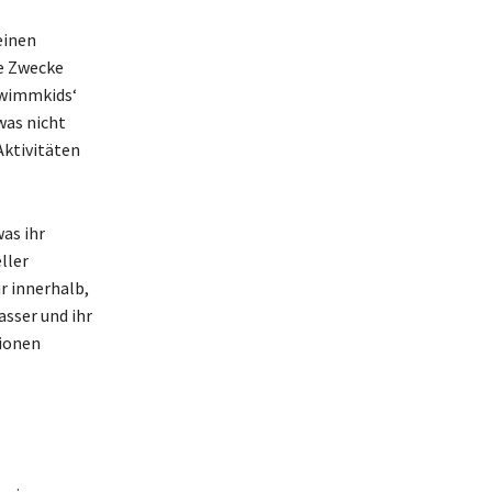
einen
ge Zwecke
hwimmkids‘
was nicht
Aktivitäten
was ihr
ller
r innerhalb,
sser und ihr
tionen