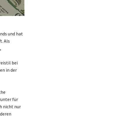
nds und hat
. Als
,
istil bei
en in der
che
unter für
 nicht nur
nderen