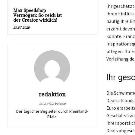
Ihr geschätzt
Max Speedshop
ihren Einfluss
Vermögen: So reich ist
der Creator wirklich!
häufig ihre E
29.07.2026
erzählt davon
konnte. Franz
Inspirationsqu
pflegen. Ihr E
Verleihung de
Ihr ges
Die Schwimmer
redaktion
Deutschlands,
https://rlp-bote.de
Euro erarbeit
Der täglicher Begleiter durch Rheinland-
Geschäftsfra
Pfalz.
ihrer sportli
Deals abgesch