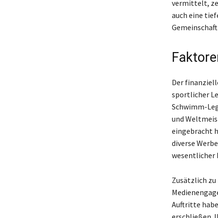
vermittelt, z
auch eine tie
Gemeinschaft
Faktoren
Der finanziel
sportlicher L
Schwimm-Legen
und Weltmeist
eingebracht h
diverse Werbe
wesentlicher 
Zusätzlich zu
Medienengagem
Auftritte hab
erschließen. I