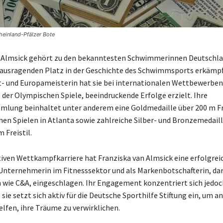
heinland-Pfälzer Bote
n Almsick gehört zu den bekanntesten Schwimmerinnen Deutschla
rausragenden Platz in der Geschichte des Schwimmsports erkämpft
t- und Europameisterin hat sie bei internationalen Wettbewerben
h der Olympischen Spiele, beeindruckende Erfolge erzielt. Ihre
lung beinhaltet unter anderem eine Goldmedaille über 200 m Fre
en Spielen in Atlanta sowie zahlreiche Silber- und Bronzemedaill
m Freistil.
tiven Wettkampfkarriere hat Franziska van Almsick eine erfolgrei
Unternehmerin im Fitnesssektor und als Markenbotschafterin, dar
ie C&A, eingeschlagen. Ihr Engagement konzentriert sich jedoch
 sie setzt sich aktiv für die Deutsche Sporthilfe Stiftung ein, um a
elfen, ihre Träume zu verwirklichen.