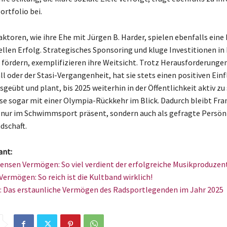
ortfolio bei.
ktoren, wie ihre Ehe mit Jürgen B. Harder, spielen ebenfalls eine 
ellen Erfolg. Strategisches Sponsoring und kluge Investitionen in 
e fördern, exemplifizieren ihre Weitsicht. Trotz Herausforderunge
 oder der Stasi-Vergangenheit, hat sie stets einen positiven Einfl
eübt und plant, bis 2025 weiterhin in der Öffentlichkeit aktiv zu 
e sogar mit einer Olympia-Rückkehr im Blick. Dadurch bleibt Fra
 nur im Schwimmsport präsent, sondern auch als gefragte Persönl
dschaft.
ant:
tensen Vermögen: So viel verdient der erfolgreiche Musikproduzen
Vermögen: So reich ist die Kultband wirklich!
h: Das erstaunliche Vermögen des Radsportlegenden im Jahr 2025