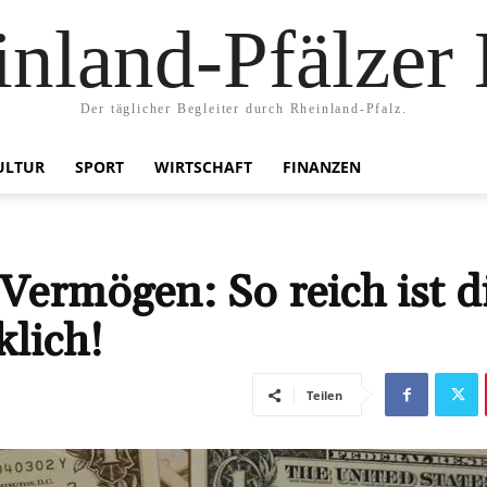
nland-Pfälzer
Der täglicher Begleiter durch Rheinland-Pfalz.
ULTUR
SPORT
WIRTSCHAFT
FINANZEN
Vermögen: So reich ist d
lich!
Teilen