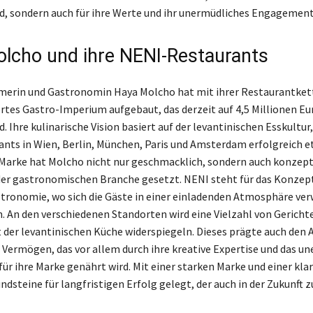
d, sondern auch für ihre Werte und ihr unermüdliches Engagement
lcho und ihre NENI-Restaurants
merin und Gastronomin Haya Molcho hat mit ihrer Restaurantket
es Gastro-Imperium aufgebaut, das derzeit auf 4,5 Millionen Eu
. Ihre kulinarische Vision basiert auf der levantinischen Esskultur, 
ants in Wien, Berlin, München, Paris und Amsterdam erfolgreich et
 Marke hat Molcho nicht nur geschmacklich, sondern auch konzept
er gastronomischen Branche gesetzt. NENI steht für das Konzept
stronomie, wo sich die Gäste in einer einladenden Atmosphäre v
. An den verschiedenen Standorten wird eine Vielzahl von Gerichte
lt der levantinischen Küche widerspiegeln. Dieses prägte auch den 
Vermögen, das vor allem durch ihre kreative Expertise und das u
r ihre Marke genährt wird. Mit einer starken Marke und einer klar
undsteine für langfristigen Erfolg gelegt, der auch in der Zukunft 