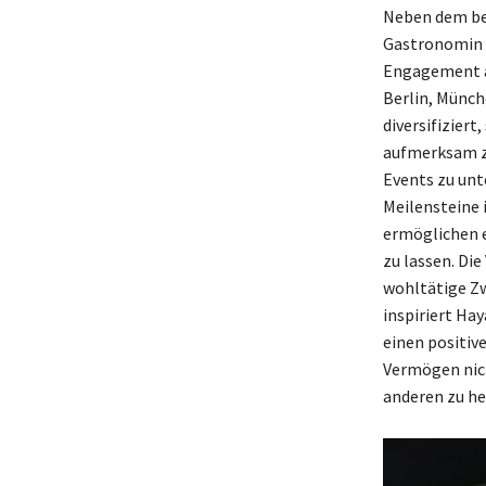
Neben dem be
Gastronomin m
Engagement a
Berlin, Münch
diversifizier
aufmerksam z
Events zu unt
Meilensteine 
ermöglichen e
zu lassen. Di
wohltätige Zw
inspiriert Ha
einen positiv
Vermögen nich
anderen zu he