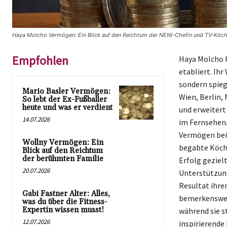
Haya Molcho Vermögen: Ein Blick auf den Reichtum der NENI-Chefin und TV-Köchi
Empfohlen
Haya Molcho h
etabliert. Ih
sondern spieg
Mario Basler Vermögen:
Wien, Berlin,
So lebt der Ex-Fußballer
heute und was er verdient
und erweitert
14.07.2026
im Fernsehen.
Vermögen bei 
Wollny Vermögen: Ein
begabte Köchi
Blick auf den Reichtum
der berühmten Familie
Erfolg geziel
20.07.2026
Unterstützung
Resultat ihre
Gabi Fastner Alter: Alles,
bemerkenswert
was du über die Fitness-
Expertin wissen musst!
während sie s
12.07.2026
inspirierende