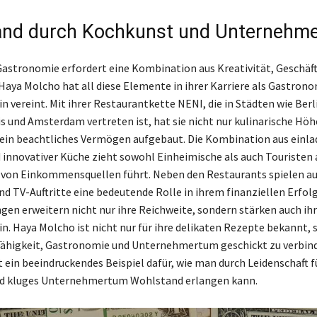
and durch Kochkunst und Unternehm
 Gastronomie erfordert eine Kombination aus Kreativität, Geschäf
 Haya Molcho hat all diese Elemente in ihrer Karriere als Gastron
 vereint. Mit ihrer Restaurantkette NENI, die in Städten wie Berl
s und Amsterdam vertreten ist, hat sie nicht nur kulinarische Höh
 ein beachtliches Vermögen aufgebaut. Die Kombination aus ein
innovativer Küche zieht sowohl Einheimische als auch Touristen 
l von Einkommensquellen führt. Neben den Restaurants spielen au
d TV-Auftritte eine bedeutende Rolle in ihrem finanziellen Erfolg
n erweitern nicht nur ihre Reichweite, sondern stärken auch ihr
. Haya Molcho ist nicht nur für ihre delikaten Rezepte bekannt,
 Fähigkeit, Gastronomie und Unternehmertum geschickt zu verbind
 ein beeindruckendes Beispiel dafür, wie man durch Leidenschaft fü
d kluges Unternehmertum Wohlstand erlangen kann.