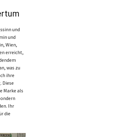
ertum
tssinn und
omin und
in, Wien,
en erreicht,
ladendem
an, was zu
ch ihre
. Diese
e Marke als
 sondern
en. Ihr
r die