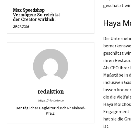
geschätzt wir
Max Speedshop
Vermögen: So reich ist
der Creator wirklich!
Haya Mo
29.07.2026
Die Unterneh
bemerkenswert
geschätzt wird
ihren Restaur
Als CEO ihrer
Maßstäbe in d
inclusiven Ga
lassen können
redaktion
die die Vielfa
https://rlp-bote.de
Haya Molchos 
Der täglicher Begleiter durch Rheinland-
Engagement fü
Pfalz.
hat sie die Gr
ist.