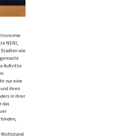
astronomie
tte NENI,
n Städten wie
r gemacht
e Auftritte
em
ht nur eine
 und ihren
ders in ihrer
r das
hrer
rbinden,
en Wohlstand