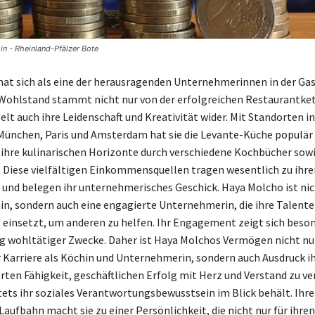
n - Rheinland-Pfälzer Bote
at sich als eine der herausragenden Unternehmerinnen in der G
r Wohlstand stammt nicht nur von der erfolgreichen Restaurantke
elt auch ihre Leidenschaft und Kreativität wider. Mit Standorten i
 München, Paris und Amsterdam hat sie die Levante-Küche populä
 ihre kulinarischen Horizonte durch verschiedene Kochbücher sowi
 Diese vielfältigen Einkommensquellen tragen wesentlich zu ihr
und belegen ihr unternehmerisches Geschick. Haya Molcho ist nic
n, sondern auch eine engagierte Unternehmerin, die ihre Talente
t einsetzt, um anderen zu helfen. Ihr Engagement zeigt sich beson
 wohltätiger Zwecke. Daher ist Haya Molchos Vermögen nicht nu
r Karriere als Köchin und Unternehmerin, sondern auch Ausdruck i
en Fähigkeit, geschäftlichen Erfolg mit Herz und Verstand zu ve
tets ihr soziales Verantwortungsbewusstsein im Blick behält. Ihre
 Laufbahn macht sie zu einer Persönlichkeit, die nicht nur für ihr