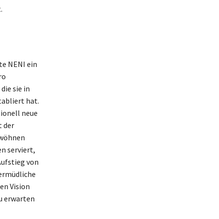
.
te NENI ein
ro
die sie in
abliert hat.
ionell neue
 der
erwöhnen
n serviert,
Aufstieg von
nermüdliche
en Vision
zu erwarten