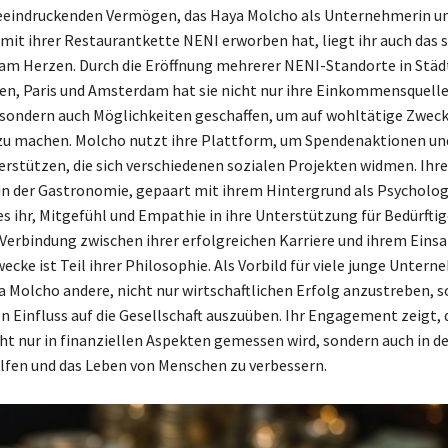
eindruckenden Vermögen, das Haya Molcho als Unternehmerin u
it ihrer Restaurantkette NENI erworben hat, liegt ihr auch das s
m Herzen. Durch die Eröffnung mehrerer NENI-Standorte in Städ
en, Paris und Amsterdam hat sie nicht nur ihre Einkommensquell
t, sondern auch Möglichkeiten geschaffen, um auf wohltätige Zwec
u machen. Molcho nutzt ihre Plattform, um Spendenaktionen und
erstützen, die sich verschiedenen sozialen Projekten widmen. Ihre
in der Gastronomie, gepaart mit ihrem Hintergrund als Psycholog
s ihr, Mitgefühl und Empathie in ihre Unterstützung für Bedürftig
e Verbindung zwischen ihrer erfolgreichen Karriere und ihrem Einsa
ecke ist Teil ihrer Philosophie. Als Vorbild für viele junge Unter
ya Molcho andere, nicht nur wirtschaftlichen Erfolg anzustreben, 
en Einfluss auf die Gesellschaft auszuüben. Ihr Engagement zeigt,
t nur in finanziellen Aspekten gemessen wird, sondern auch in de
lfen und das Leben von Menschen zu verbessern.