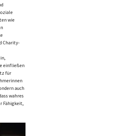
nd
oziale
ten wie
en
ke
 Charity-
in,
e einfließen
tz für
nehmerinnen
sondern auch
 dass wahres
r Fähigkeit,