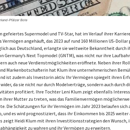
land-Pfälzer Bote
n gefeiertes Supermodel und TV-Star, hat im Verlauf ihrer Karriere
s Vermögen angehäuft, das 2023 auf rund 160 Millionen US-Dollar
glich aus Deutschland, erlangte sie weltweite Bekanntheit durch i
n Germany’s Next Topmodel (GNTM), was nicht nur ihre Laufbahn
dern auch neue Verdienstmöglichkeiten eröffnete. Neben ihrer Roll
und Markenbotschafterin hat Klum ihre unternehmerischen Bem
d ist zudem als Investorin aktiv. Ihr Vermögen spiegelt ihren Erf
wider, da sie nicht nur durch Modelverträge, sondern auch durch d
itäten profitiert. Ihre Tochter Leni Klum zeigt ebenfalls Interess
n ihrer Mutter zu treten, was das Familienvermögen möglicherwei
te. Die Schätzungen für ihr Vermögen im Jahr 2023 belaufen sich 
o, und es wird prognostiziert, dass ihr Einkommen bis 2025 weiter 
s zeigt Heidi Klum mit ihren Investitionsstrategien den Wunsch, i
nabhängigkeit zu wahren und ihr Vermögen zu erweitern.