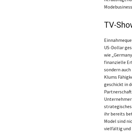
Modebusiness 
TV-Show
Einnahmequell
US-Dollar ges
wie „Germany’
finanzielle E
sondern auch 
Klums Fähigke
geschickt in 
Partnerschaft
Unternehmerin
strategisches 
ihr bereits b
Model sind nic
vielfältig un