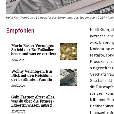
Heidi Klum Vermögen: So hoch ist das Einkommen des Supermodels 2024 - Rhein
Empfohlen
Heidi Klum, ei
beträchtliche
wird. Ursprün
Mario Basler Vermögen:
Moderation vo
So lebt der Ex-Fußballer
heute und was er verdient
festigte, son
14.07.2026
Produzentin 
ausgeweitet un
Wollny Vermögen: Ein
Geschäftsfrau 
Blick auf den Reichtum
der berühmten Familie
Geschäftsaktiv
20.07.2026
die Fußstapfe
steigern könn
Gabi Fastner Alter: Alles,
Millionen Eur
was du über die Fitness-
Expertin wissen musst!
Darüber hinau
12.07.2026
finanzielle U