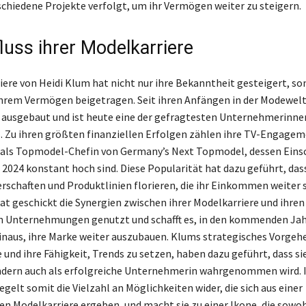
schiedene Projekte verfolgt, um ihr Vermögen weiter zu steigern.
luss ihrer Modelkarriere
iere von Heidi Klum hat nicht nur ihre Bekanntheit gesteigert, so
ihrem Vermögen beigetragen. Seit ihren Anfängen in der Modewel
s ausgebaut und ist heute eine der gefragtesten Unternehmerinne
 Zu ihren größten finanziellen Erfolgen zählen ihre TV-Engagem
 als Topmodel-Chefin von Germany’s Next Topmodel, dessen Eins
 2024 konstant hoch sind. Diese Popularität hat dazu geführt, das
schaften und Produktlinien florieren, die ihr Einkommen weiter s
t geschickt die Synergien zwischen ihrer Modelkarriere und ihren
en Unternehmungen genutzt und schafft es, in den kommenden Ja
inaus, ihre Marke weiter auszubauen. Klums strategisches Vorgehe
und ihre Fähigkeit, Trends zu setzen, haben dazu geführt, dass sie
ndern auch als erfolgreiche Unternehmerin wahrgenommen wird. 
elt somit die Vielzahl an Möglichkeiten wider, die sich aus einer
n Modelkarriere ergeben, und macht sie zu einer Ikone, die sowo