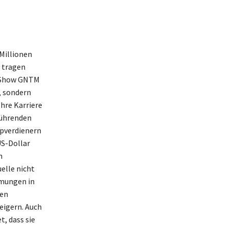
Millionen
 tragen
n Show GNTM
, sondern
hre Karriere
führenden
opverdienern
US-Dollar
n
elle nicht
hmungen in
ten
eigern. Auch
t, dass sie