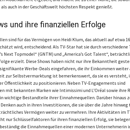
als auch in der Geschäftswelt höchsten Respekt genießt.
s und ihre finanziellen Erfolge
en sind für das Vermögen von Heidi Klum, das aktuell auf etwa 16
chätzt wird, entscheidend. Als TV-Star hat sie durch verschiedene
s Next Topmodel“ (GNTM) und „America’s Got Talent“, beträchtl
rfolge erzielt. Diese Shows haben nicht nur ihre Bekanntheit geste
signifikante Werbe-Deals eingefahren, die ihr Einkommen weiter 
it zur Selbstvermarktung ist bemerkenswert, da sie es versteht, 
der Öffentlichkeit zu positionieren. Neben TV-Engagements sind
en mit bekannten Marken wie Intimissimi und L’Oréal sowie ihre R
 wichtige Bestandteile ihrer Einnahmequellen. Darüber hinaus 
Denken auch in ihren Investitionen, die sie über die Jahre hinweg 
eträchtliches Vermögen weiter zu vermehren. Ihre Aktivitäten im T
ht nur Schlüsselfaktoren für ihren finanziellen Erfolg, sie belege
d beständig die Einnahmequellen einer modernen Unternehmerin i