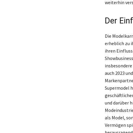
weiterhin ver
Der Einf
Die Modelkarr
erheblich zu 
ihren Einflus
Showbusiness.
insbesondere
auch 2023 und
Markenpartner
Supermodel ha
geschäftlich
und darüber h
Modeindustrie 
als Model, so
Vermögen spieg
herausragende