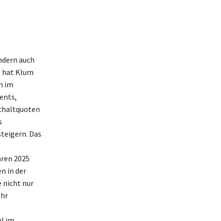
ndern auch
t hat Klum
n im
ents,
chaltquoten
s
teigern. Das
hren 2025
n in der
 nicht nur
Ihr
hl im