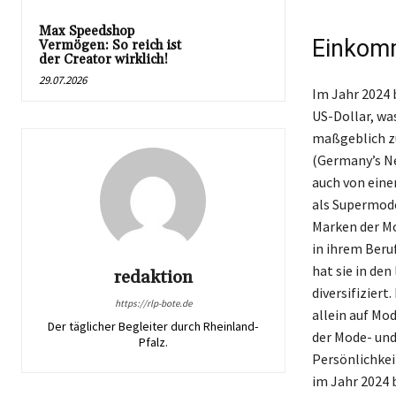
Max Speedshop
Einkom
Vermögen: So reich ist
der Creator wirklich!
29.07.2026
Im Jahr 2024 
US-Dollar, wa
maßgeblich zu
(Germany’s Ne
auch von eine
als Supermode
Marken der Mo
in ihrem Beru
hat sie in den
redaktion
diversifizier
https://rlp-bote.de
allein auf Mo
Der täglicher Begleiter durch Rheinland-
der Mode- und
Pfalz.
Persönlichkei
im Jahr 2024 b