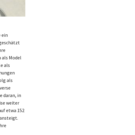
 ein
 geschätzt
hre
 als Model
e als
ühungen
olg als
iverse
e daran, in
se weiter
auf etwa 152
ansteigt.
hre