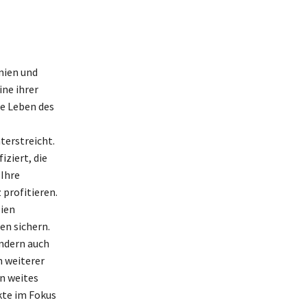
nien und
ine ihrer
se Leben des
erstreicht.
ziert, die
 Ihre
profitieren.
lien
en sichern.
ondern auch
n weiterer
in weites
kte im Fokus