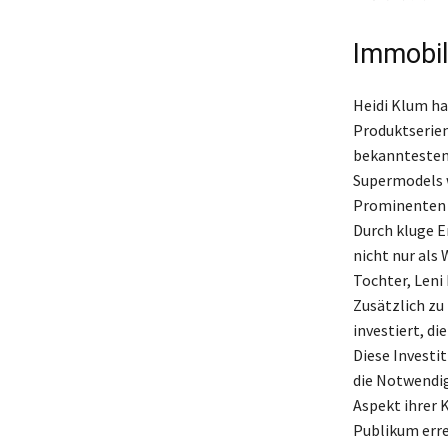
Immobil
Heidi Klum ha
Produktserien
bekanntesten 
Supermodels w
Prominenten u
Durch kluge E
nicht nur als 
Tochter, Leni
Zusätzlich zu
investiert, d
Diese Investi
die Notwendig
Aspekt ihrer K
Publikum erre