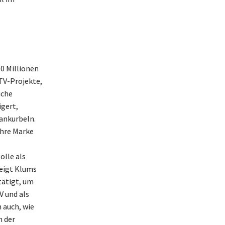
0 Millionen
 TV-Projekte,
iche
igert,
ankurbeln.
ihre Marke
olle als
zeigt Klums
tätigt, um
V und als
n auch, wie
n der