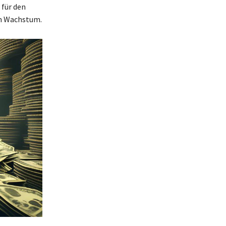
 für den
m Wachstum.