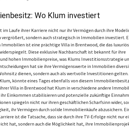
ienbesitz: Wo Klum investiert
t im Laufe ihrer Karriere nicht nur ihr Vermögen durch ihre Modeli
 vergrößert, sondern auch strategisch in Immobilien investiert. E
Immobilien ist eine prächtige Villa in Brentwood, die das luxuriö
iderspiegelt. Diese exklusive Nachbarschaft ist bekannt für ihre
nd hohen Immobilienpreise, was Klums Investitionsstrategie unt
ntscheidungen hat sie ihre Vermögenswerte in Immobilien diversifi
Wohnsitz dienen, sondern auch als wertvolle Investitionen gelten.
 Klum, könnte eines Tages ebenfalls von diesem Immobilienbesitz 
 ihrer Villa in Brentwood hat Klum in verschiedene andere Immobi
ie ihr Einkommen stabilisieren und potenzielle zukünftige Einnahm
tionen spiegeln nicht nur ihren geschäftlichen Scharfsinn wider, s
keit, ihr Vermögen durch solide Immobilienkäufe abzusichern. Ei
arriere ist die Tatsache, dass sie durch ihre TV-Erfolge nicht nur e
icht hat, sondern auch die Möglichkeit hat, ihre Immobilienproje