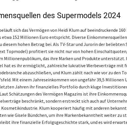
mensquellen des Supermodels 2024
beläuft sich das Vermögen von Heidi Klum auf beeindruckende 160 
s etwa 152 Millionen Euro entspricht. Diverse Einkommensquellen
 diesem hohen Betrag bei. Als TV-Star und Jurorin der beliebte
xt Topmodel) profitiert sie nicht nur von hohen Einschaltquoten
m Millionenpublikum, das ihre Marken und Produkte unterstützt. I
l hat es ihr ermöglicht, zahlreiche lukrative Werbeverträge mit 
debranche abzuschließen, und Klum zählt nach wie vor zu den T
fsfeld. Mit einem Jahreseinkommen von ungefähr 39,5 Millionen 
 letzten Jahren ihr finanzielles Portfolio durch kluge Investitione
t. Laut Schätzungen des Vermögen Magazins ist ihre Einkommensqu
delverträge beschränkt, sondern erstreckt sich auch auf Unterne
 Kosmetikindustrie. Klum kooperiert häufig mit anderen bekann
ten wie Gisele Bündchen, um ihre Markenbekanntheit weiter zu st
leibt ihre finanzielle Erfolgsgeschichte stark, und es wird erwarte