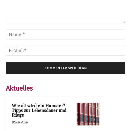
Kommentar:
Na
E-
Mai
Aktuelles
Wie alt wird ein Hamster?
Tipps zur Lebensdauer und
Pflege
05.08.2026