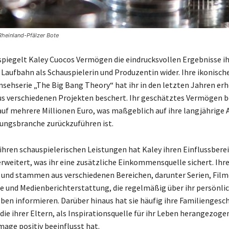
Rheinland-Pfälzer Bote
spiegelt Kaley Cuocos Vermögen die eindrucksvollen Ergebnisse ih
 Laufbahn als Schauspielerin und Produzentin wider. Ihre ikonische
nsehserie „The Big Bang Theory“ hat ihr in den letzten Jahren erh
 verschiedenen Projekten beschert. Ihr geschätztes Vermögen be
auf mehrere Millionen Euro, was maßgeblich auf ihre langjährige A
ungsbranche zurückzuführen ist.
 ihren schauspielerischen Leistungen hat Kaley ihren Einflussberei
rweitert, was ihr eine zusätzliche Einkommensquelle sichert. Ih
ig und stammen aus verschiedenen Bereichen, darunter Serien, Film
 und Medienberichterstattung, die regelmäßig über ihr persönli
eben informieren. Darüber hinaus hat sie häufig ihre Familiengesch
ie ihrer Eltern, als Inspirationsquelle für ihr Leben herangezogen
mage positiv beeinflusst hat.