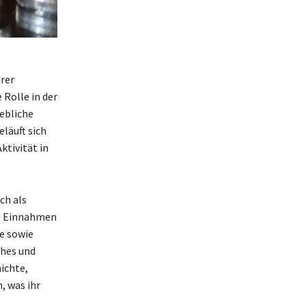
rer
 Rolle in der
ebliche
läuft sich
ktivität in
ch als
re Einnahmen
e sowie
ches und
ichte,
, was ihr