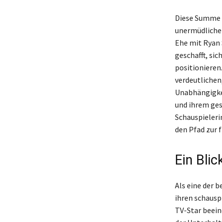
Diese Summe s
unermüdlichen 
Ehe mit Ryan
geschafft, sic
positionieren
verdeutlichen,
Unabhängigkei
und ihrem ges
Schauspieleri
den Pfad zur 
Ein Blic
Als eine der 
ihren schauspi
TV-Star beeind