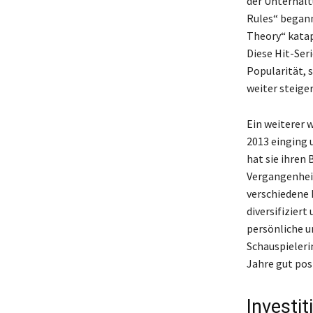
der Unterhalt
Rules“ begann
Theory“ katap
Diese Hit-Ser
Popularität, 
weiter steige
Ein weiterer w
2013 einging u
hat sie ihren 
Vergangenheit
verschiedene 
diversifiziert
persönliche un
Schauspieleri
Jahre gut posi
Investi