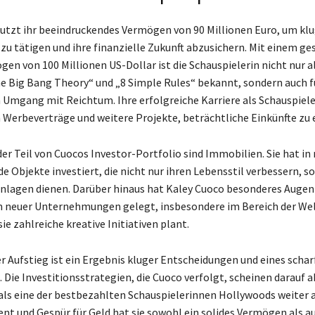
utzt ihr beeindruckendes Vermögen von 90 Millionen Euro, um kl
 zu tätigen und ihre finanzielle Zukunft abzusichern. Mit einem g
n von 100 Millionen US-Dollar ist die Schauspielerin nicht nur al
he Big Bang Theory“ und „8 Simple Rules“ bekannt, sondern auch f
 Umgang mit Reichtum. Ihre erfolgreiche Karriere als Schauspieler
h Werbeverträge und weitere Projekte, beträchtliche Einkünfte zu e
er Teil von Cuocos Investor-Portfolio sind Immobilien. Sie hat in
e Objekte investiert, die nicht nur ihren Lebensstil verbessern, s
Anlagen dienen. Darüber hinaus hat Kaley Cuoco besonderes Auge
 neuer Unternehmungen gelegt, insbesondere im Bereich der Wel
sie zahlreiche kreative Initiativen plant.
er Aufstieg ist ein Ergebnis kluger Entscheidungen und eines scha
 Die Investitionsstrategien, die Cuoco verfolgt, scheinen darauf a
 als eine der bestbezahlten Schauspielerinnen Hollywoods weiter
ent und Gespür für Geld hat sie sowohl ein solides Vermögen als a