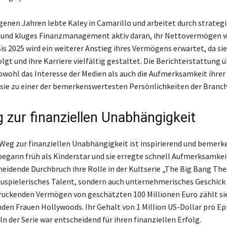
genen Jahren lebte Kaley in Camarillo und arbeitet durch strateg
 und kluges Finanzmanagement aktiv daran, ihr Nettovermögen w
is 2025 wird ein weiterer Anstieg ihres Vermögens erwartet, da s
lgt und ihre Karriere vielfältig gestaltet. Die Berichterstattung 
owohl das Interesse der Medien als auch die Aufmerksamkeit ihrer 
 sie zu einer der bemerkenswertesten Persönlichkeiten der Branch
 zur finanziellen Unabhängigkeit
Weg zur finanziellen Unabhängigkeit ist inspirierend und bemerk
 begann früh als Kinderstar und sie erregte schnell Aufmerksamkei
heidende Durchbruch ihre Rolle in der Kultserie „The Big Bang The
auspielerisches Talent, sondern auch unternehmerisches Geschick 
uckenden Vermögen von geschätzten 100 Millionen Euro zählt sie
den Frauen Hollywoods. Ihr Gehalt von 1 Million US-Dollar pro Ep
ln der Serie war entscheidend für ihren finanziellen Erfolg.