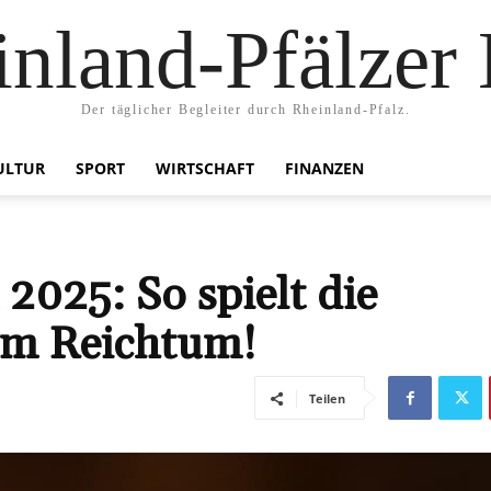
nland-Pfälzer
Der täglicher Begleiter durch Rheinland-Pfalz.
ULTUR
SPORT
WIRTSCHAFT
FINANZEN
025: So spielt die
rem Reichtum!
Teilen