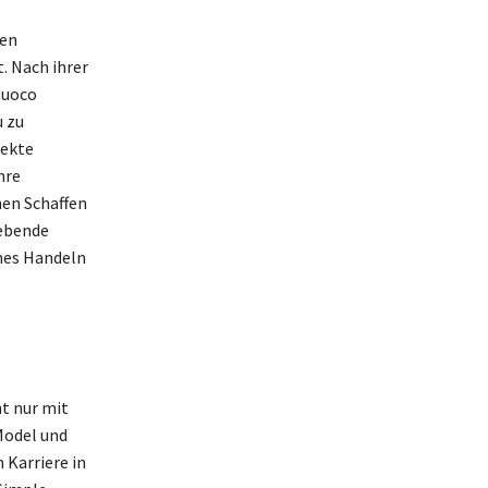
ren
t. Nach ihrer
Cuoco
u zu
jekte
hre
hen Schaffen
rebende
ches Handeln
t nur mit
 Model und
 Karriere in