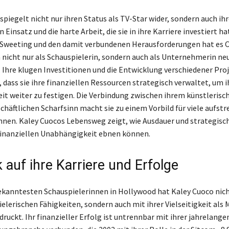
piegelt nicht nur ihren Status als TV-Star wider, sondern auch ih
Einsatz und die harte Arbeit, die sie in ihre Karriere investiert ha
 Sweeting und den damit verbundenen Herausforderungen hat es 
h nicht nur als Schauspielerin, sondern auch als Unternehmerin ne
. Ihre klugen Investitionen und die Entwicklung verschiedener Pro
 dass sie ihre finanziellen Ressourcen strategisch verwaltet, um i
t weiter zu festigen. Die Verbindung zwischen ihrem künstlerisc
chäftlichen Scharfsinn macht sie zu einem Vorbild für viele aufst
nnen. Kaley Cuocos Lebensweg zeigt, wie Ausdauer und strategis
finanziellen Unabhängigkeit ebnen können.
k auf ihre Karriere und Erfolge
bekanntesten Schauspielerinnen in Hollywood hat Kaley Cuoco nich
elerischen Fähigkeiten, sondern auch mit ihrer Vielseitigkeit als
ruckt. Ihr finanzieller Erfolg ist untrennbar mit ihrer jahrelangen