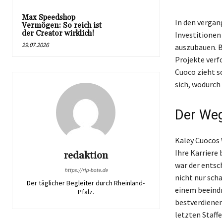
Max Speedshop
In den vergan
Vermögen: So reich ist
der Creator wirklich!
Investitionen
29.07.2026
auszubauen. B
Projekte verfo
Cuoco zieht s
sich, wodurch
Der Weg
Kaley Cuocos 
Ihre Karriere
redaktion
war der entsc
https://rlp-bote.de
nicht nur sch
Der täglicher Begleiter durch Rheinland-
einem beeindr
Pfalz.
bestverdienen
letzten Staffe