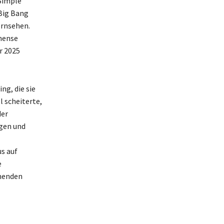
 Simple
Big Bang
ernsehen.
mmense
r 2025
ng, die sie
l scheiterte,
der
ngen und
us auf
e
mmenden