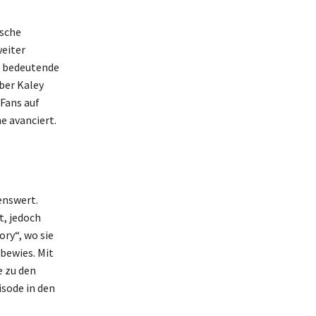
ische
eiter
ie bedeutende
über Kaley
Fans auf
e avanciert.
enswert.
t, jedoch
ory“, wo sie
bewies. Mit
 zu den
isode in den