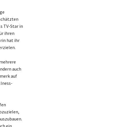
uge
eschätzten
s TV-Star in
ür ihren
in hat ihr
rzielen.
 mehrere
ondern auch
nmerk auf
lness-
rfen
bzuzielen,
 auszubauen.
uch ein