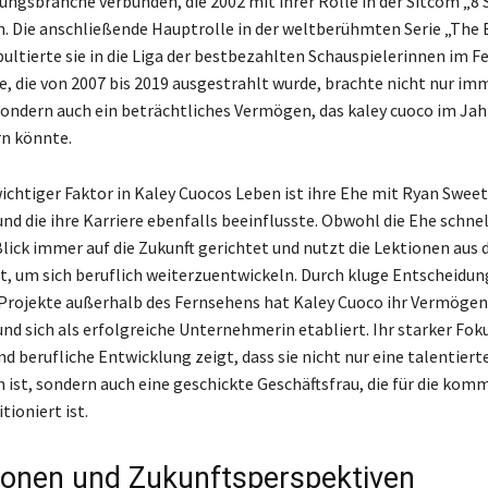
ungsbranche verbunden, die 2002 mit ihrer Rolle in der Sitcom „8
. Die anschließende Hauptrolle in der weltberühmten Serie „The 
ultierte sie in die Liga der bestbezahlten Schauspielerinnen im F
ie, die von 2007 bis 2019 ausgestrahlt wurde, brachte nicht nur i
sondern auch ein beträchtliches Vermögen, das kaley cuoco im Jah
rn könnte.
ichtiger Faktor in Kaley Cuocos Leben ist ihre Ehe mit Ryan Sweeti
nd die ihre Karriere ebenfalls beeinflusste. Obwohl die Ehe schnel
Blick immer auf die Zukunft gerichtet und nutzt die Lektionen aus 
, um sich beruflich weiterzuentwickeln. Durch kluge Entscheidu
Projekte außerhalb des Fernsehens hat Kaley Cuoco ihr Vermögen
 und sich als erfolgreiche Unternehmerin etabliert. Ihr starker Fok
d berufliche Entwicklung zeigt, dass sie nicht nur eine talentiert
n ist, sondern auch eine geschickte Geschäftsfrau, die für die ko
tioniert ist.
tionen und Zukunftsperspektiven