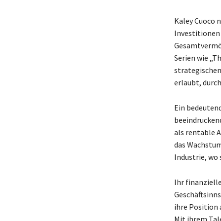
Kaley Cuoco n
Investitionen
Gesamtvermöge
Serien wie „T
strategischen
erlaubt, durc
Ein bedeutend
beeindruckend
als rentable 
das Wachstum
Industrie, wo 
Ihr finanziell
Geschäftsinns.
ihre Position
Mit ihrem Tal