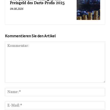
Preisgeld des Darts-Profis 2025
04.08.2026
Kommentieren Sie den Artikel
Kommentar:
Na
E-
Mai