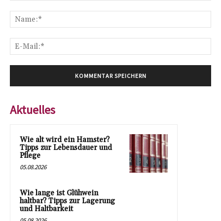
Kommentar:
Na
E-
Mai
Aktuelles
Wie alt wird ein Hamster?
Tipps zur Lebensdauer und
Pflege
05.08.2026
Wie lange ist Glühwein
haltbar? Tipps zur Lagerung
und Haltbarkeit
05.08.2026