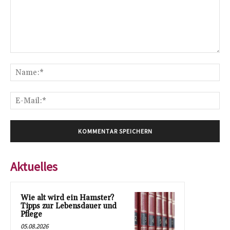
Kommentar:
Na
E-
Mai
Aktuelles
Wie alt wird ein Hamster?
Tipps zur Lebensdauer und
Pflege
05.08.2026