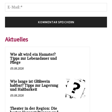
E-
Mai
Aktuelles
Wie alt wird ein Hamster?
Tipps zur Lebensdauer und
Pflege
05.08.2026
Wie lange ist Glühwein
haltbar? Tipps zur Lagerung
und Haltbarkeit
05.08.2026
Theater in der Region: Die