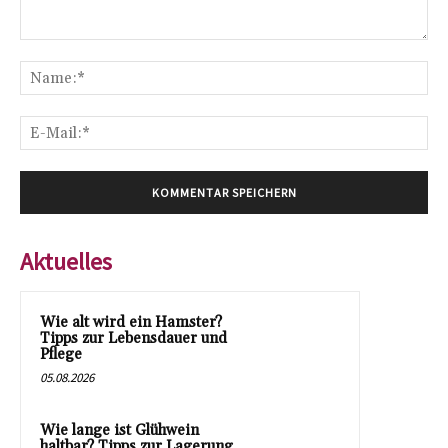
Kommentar:
Na
E-
Mai
Aktuelles
Wie alt wird ein Hamster?
Tipps zur Lebensdauer und
Pflege
05.08.2026
Wie lange ist Glühwein
haltbar? Tipps zur Lagerung