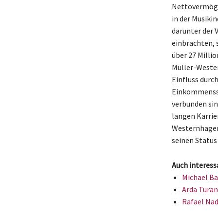
Nettovermöge
in der Musiki
darunter der 
einbrachten, 
über 27 Milli
Müller-Weste
Einfluss durch
Einkommensstr
verbunden sin
langen Karrie
Westernhagen 
seinen Status 
Auch interess
Michael Ba
Arda Turan
Rafael Nad