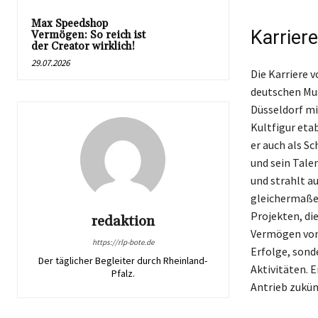
Max Speedshop
Karrier
Vermögen: So reich ist
der Creator wirklich!
29.07.2026
Die Karriere v
deutschen Mus
Düsseldorf mi
Kultfigur etab
er auch als Sc
und sein Tale
und strahlt au
gleichermaßen
Projekten, di
redaktion
Vermögen von 
https://rlp-bote.de
Erfolge, sond
Der täglicher Begleiter durch Rheinland-
Aktivitäten. 
Pfalz.
Antrieb zukün