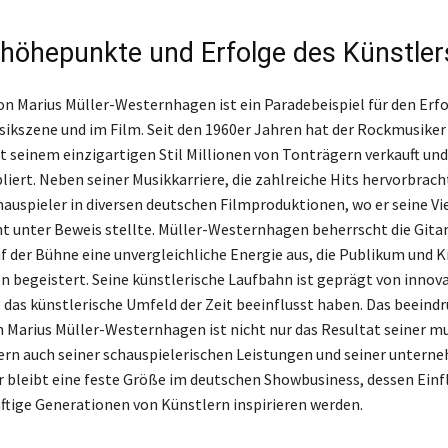
ehöhepunkte und Erfolge des Künstler
on Marius Müller-Westernhagen ist ein Paradebeispiel für den Erfo
ikszene und im Film. Seit den 1960er Jahren hat der Rockmusiker
t seinem einzigartigen Stil Millionen von Tonträgern verkauft und 
liert. Neben seiner Musikkarriere, die zahlreiche Hits hervorbracht
hauspieler in diversen deutschen Filmproduktionen, wo er seine Vie
nt unter Beweis stellte. Müller-Westernhagen beherrscht die Gitar
f der Bühne eine unvergleichliche Energie aus, die Publikum und Kr
 begeistert. Seine künstlerische Laufbahn ist geprägt von innov
e das künstlerische Umfeld der Zeit beeinflusst haben. Das beeind
Marius Müller-Westernhagen ist nicht nur das Resultat seiner m
ern auch seiner schauspielerischen Leistungen und seiner untern
Er bleibt eine feste Größe im deutschen Showbusiness, dessen Einf
ftige Generationen von Künstlern inspirieren werden.