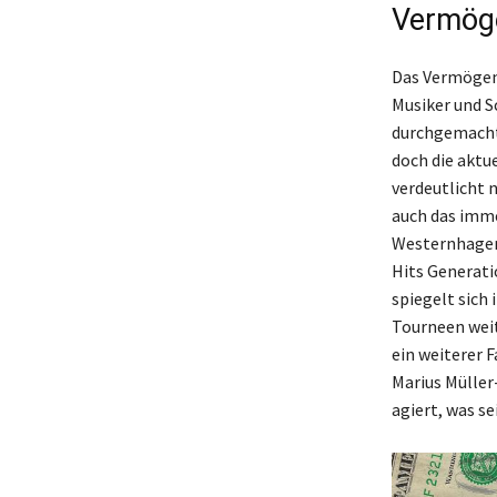
Vermöge
Das Vermögen
Musiker und S
durchgemacht.
doch die aktue
verdeutlicht 
auch das imme
Westernhagen 
Hits Generatio
spiegelt sich
Tourneen weit
ein weiterer F
Marius Müller
agiert, was s