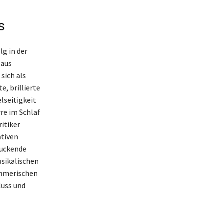
s
lg in der
 aus
sich als
e, brillierte
lseitigkeit
re im Schlaf
itiker
ativen
ruckende
usikalischen
ehmerischen
luss und