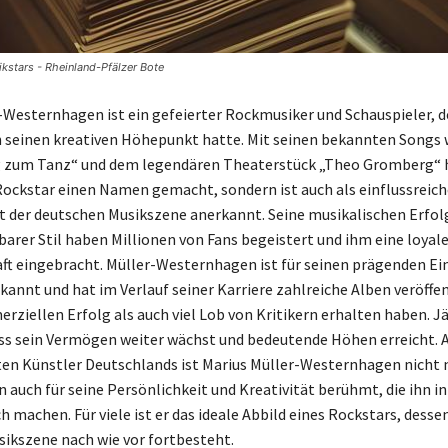
kstars - Rheinland-Pfälzer Bote
-Westernhagen ist ein gefeierter Rockmusiker und Schauspieler, de
 seinen kreativen Höhepunkt hatte. Mit seinen bekannten Songs 
g zum Tanz“ und dem legendären Theaterstück „Theo Gromberg“ h
 Rockstar einen Namen gemacht, sondern ist auch als einflussreich
t der deutschen Musikszene anerkannt. Seine musikalischen Erfol
arer Stil haben Millionen von Fans begeistert und ihm eine loyal
t eingebracht. Müller-Westernhagen ist für seinen prägenden Einf
annt und hat im Verlauf seiner Karriere zahlreiche Alben veröffent
ziellen Erfolg als auch viel Lob von Kritikern erhalten haben. Jä
ss sein Vermögen weiter wächst und bedeutende Höhen erreicht. Al
n Künstler Deutschlands ist Marius Müller-Westernhagen nicht n
n auch für seine Persönlichkeit und Kreativität berühmt, die ihn i
h machen. Für viele ist er das ideale Abbild eines Rockstars, dessen
ikszene nach wie vor fortbesteht.