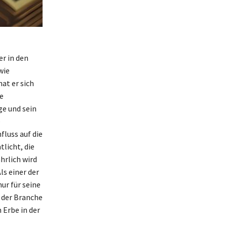
r in den
wie
at er sich
e
ge und sein
e
luss auf die
licht, die
hrlich wird
s einer der
ur für seine
n der Branche
 Erbe in der