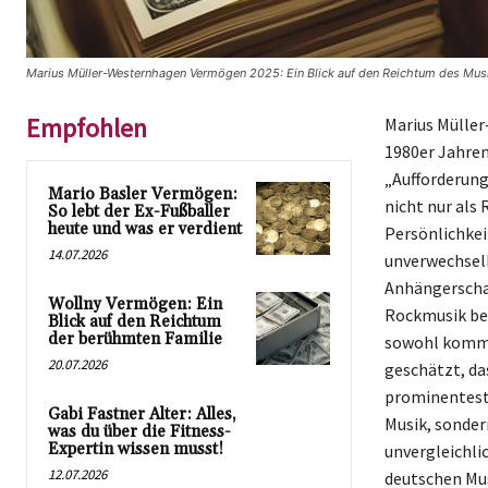
Marius Müller-Westernhagen Vermögen 2025: Ein Blick auf den Reichtum des Musi
Empfohlen
Marius Müller
1980er Jahren
„Aufforderun
Mario Basler Vermögen:
nicht nur als
So lebt der Ex-Fußballer
heute und was er verdient
Persönlichkei
14.07.2026
unverwechselb
Anhängerschaf
Wollny Vermögen: Ein
Rockmusik bek
Blick auf den Reichtum
der berühmten Familie
sowohl kommer
20.07.2026
geschätzt, da
prominenteste
Gabi Fastner Alter: Alles,
Musik, sonder
was du über die Fitness-
Expertin wissen musst!
unvergleichlic
12.07.2026
deutschen Mus