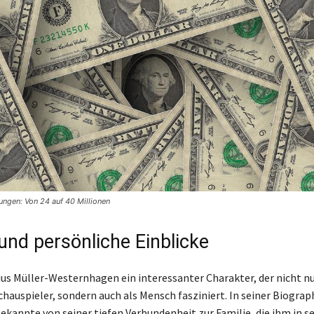
gen: Von 24 auf 40 Millionen
und persönliche Einblicke
rius Müller-Westernhagen ein interessanter Charakter, der nicht nu
chauspieler, sondern auch als Mensch fasziniert. In seiner Biograp
ekannte von seiner tiefen Verbundenheit zur Familie, die ihm in s