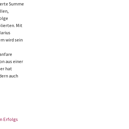
swerte Summe
llen,
olge
lierten. Mit
arius
m wird sein
e
anfare
on aus einer
er hat
dern auch
n Erfolgs