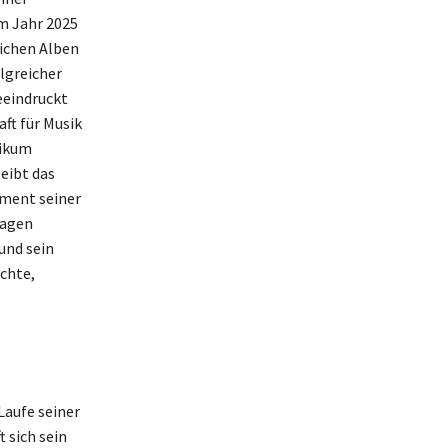
m Jahr 2025
eichen Alben
lgreicher
eeindruckt
ft für Musik
likum
eibt das
lement seiner
hagen
und sein
ichte,
Laufe seiner
 sich sein