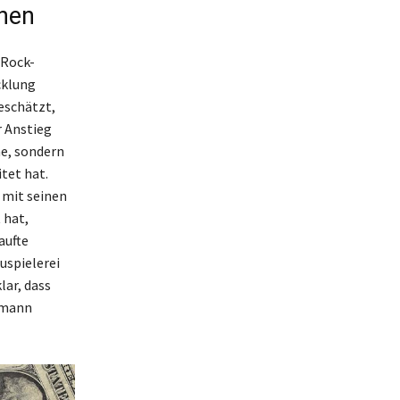
nen
 Rock-
cklung
eschätzt,
r Anstieg
he, sondern
tet hat.
 mit seinen
 hat,
aufte
uspielerei
lar, dass
smann