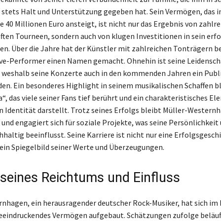
 stets Halt und Unterstützung gegeben hat. Sein Vermögen, das i
e 40 Millionen Euro ansteigt, ist nicht nur das Ergebnis von zahlr
ften Tourneen, sondern auch von klugen Investitionen in sein erfo
n. Über die Jahre hat der Künstler mit zahlreichen Tonträgern b
Live-Performer einen Namen gemacht. Ohnehin ist seine Leidenscha
 weshalb seine Konzerte auch in den kommenden Jahren ein Pub
en. Ein besonderes Highlight in seinem musikalischen Schaffen bl
a“, das viele seiner Fans tief berührt und ein charakteristisches E
n Identität darstellt. Trotz seines Erfolgs bleibt Müller-Western
und engagiert sich für soziale Projekte, was seine Persönlichkeit 
altig beeinflusst. Seine Karriere ist nicht nur eine Erfolgsgesch
ein Spiegelbild seiner Werte und Überzeugungen.
 seines Reichtums und Einfluss
nhagen, ein herausragender deutscher Rock-Musiker, hat sich im 
beeindruckendes Vermögen aufgebaut. Schätzungen zufolge beläuft