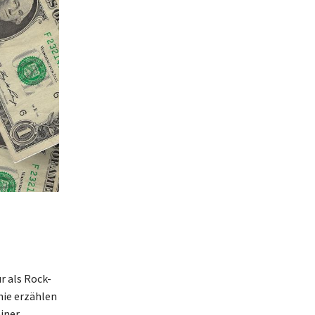
r als Rock-
hie erzählen
einer