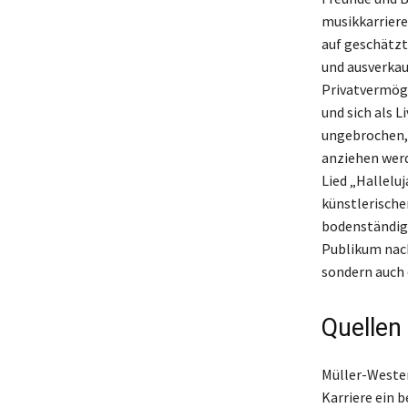
musikkarriere
auf geschätzt
und ausverkau
Privatvermöge
und sich als 
ungebrochen,
anziehen werd
Lied „Halleluj
künstlerische
bodenständig 
Publikum nachh
sondern auch 
Quellen
Müller-Wester
Karriere ein 