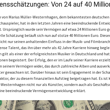
nsschätzungen: Von 24 auf 40 Millio
 von Marius Müller-Westernhagen, dem bekanntesten deutschen
chauspieler, hat in den letzten Jahren eine beeindruckende Entwi
 Ursprünglich wurde sein Vermögen auf etwa 24 Millionen Euro g
lle Schätzung beläuft sich nun auf stolze 40 Millionen Euro. Diese
nicht nur seinen anhaltenden Einfluss in der Musik- und Filmbranc
nse Talent, das ihn über mehr als 42 Jahre Karriere hinweg beglei
gilt als einer der erfolgreichsten Musiker in Deutschland und hat
nen begeistert. Der Erfolg, den er im Laufe seiner Karriere erzielt
 in seinem Vermögen wider, das durch zahlreiche Alben und ausverk
er gewachsen ist. Darüber hinaus ist sein Engagement in der Scha
aktor, der zu diesem finanziellen Aufstieg beigetragen hat. Es ist k
-Westernhagen nicht nur als Künstler, sondern auch als Geschäft
eine beeindruckende Vermögensentwicklung erklärt.