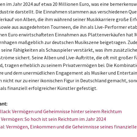
n im Jahr 2024 auf etwa 20 Millionen Euro, was eine bemerken
ndustrie darstellt. Die Einnahmen stammen aus verschiedenen Que
Verkauf von Alben, die ihm während seiner Musikkarriere große Erf
sowie aus ausgedehnten Tourneen, die ihn als Live-Performer etab
onen Euro erwirtschafteten Einnahmen aus Plattenverkäufen hat M
rnhagen maßgeblich zur deutschen Musikszene beigetragen. Zude
 seine Fähigkeiten als Schauspieler verstärkt, was ihm zusätzlich
öme sichert. Seine Alben und Live-Auftritte, die oft mit großer F
d, tragen erheblich zu seinem Privatvermögen bei. Die Kombinati
re und dem unermüdlichen Engagement als Musiker und Entertain
nicht nur zu einer ikonischen Figur in Deutschland gemacht, son
als finanziell erfolgreicher Künstler gefestigt.
ant:
llack: Vermögen und Geheimnisse hinter seinem Reichtum
 Vermögen: So hoch ist sein Reichtum im Jahr 2024
al: Vermögen, Einkommen und die Geheimnisse seines finanzielle