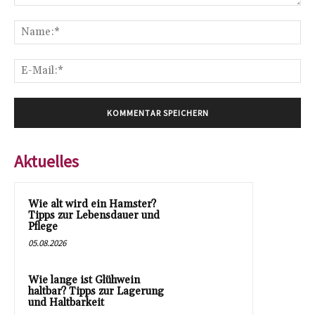
Kommentar:
Na
E-
Mai
Aktuelles
Wie alt wird ein Hamster?
Tipps zur Lebensdauer und
Pflege
05.08.2026
Wie lange ist Glühwein
haltbar? Tipps zur Lagerung
und Haltbarkeit