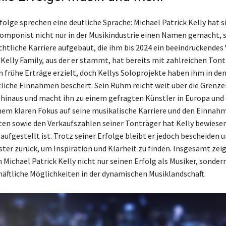
folge sprechen eine deutliche Sprache: Michael Patrick Kelly hat si
omponist nicht nur in der Musikindustrie einen Namen gemacht, 
chtliche Karriere aufgebaut, die ihm bis 2024 ein beeindruckende
e Kelly Family, aus der er stammt, hat bereits mit zahlreichen Ton
n frühe Erträge erzielt, doch Kellys Soloprojekte haben ihm in de
liche Einnahmen beschert. Sein Ruhm reicht weit über die Grenze
hinaus und macht ihn zu einem gefragten Künstler in Europa und
inem klaren Fokus auf seine musikalische Karriere und den Einnah
tten sowie den Verkaufszahlen seiner Tonträger hat Kelly bewiesen
 aufgestellt ist. Trotz seiner Erfolge bleibt er jedoch bescheiden u
oster zurück, um Inspiration und Klarheit zu finden. Insgesamt zei
Michael Patrick Kelly nicht nur seinen Erfolg als Musiker, sonder
häftliche Möglichkeiten in der dynamischen Musiklandschaft.