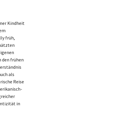
iner Kindheit
rem
ly früh,
chätzten
eigenen
n den frühen
Verständnis
auch als
rische Reise
merikanisch-
greicher
tizität in