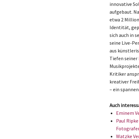
innovative So
aufgebaut. Na
etwa 2 Million
Identität, ge
sich auch in s
seine Live-Pe
aus künstleri
Tiefen seiner
Musikprojekte
Kritiker anspr
kreativer Frei
– ein spannen
Auch interess
Eminem Ver
Paul Ripke
Fotografe
Watzke Ver