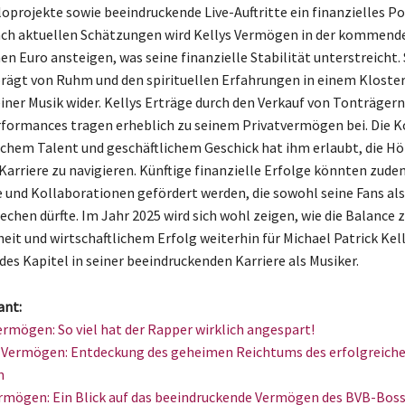
loprojekte sowie beeindruckende Live-Auftritte ein finanzielles Po
ch aktuellen Schätzungen wird Kellys Vermögen in der kommende
en Euro ansteigen, was seine finanzielle Stabilität unterstreicht.
prägt von Ruhm und den spirituellen Erfahrungen in einem Kloster
einer Musik wider. Kellys Erträge durch den Verkauf von Tonträger
rformances tragen erheblich zu seinem Privatvermögen bei. Die 
schem Talent und geschäftlichem Geschick hat ihm erlaubt, die H
 Karriere zu navigieren. Künftige finanzielle Erfolge könnten zud
 und Kollaborationen gefördert werden, die sowohl seine Fans als
echen dürfte. Im Jahr 2025 wird sich wohl zeigen, wie die Balance
heit und wirtschaftlichem Erfolg weiterhin für Michael Patrick Kel
des Kapitel in seiner beeindruckenden Karriere als Musiker.
ant:
mögen: So viel hat der Rapper wirklich angespart!
 Vermögen: Entdeckung des geheimen Reichtums des erfolgreich
n
mögen: Ein Blick auf das beeindruckende Vermögen des BVB-Boss