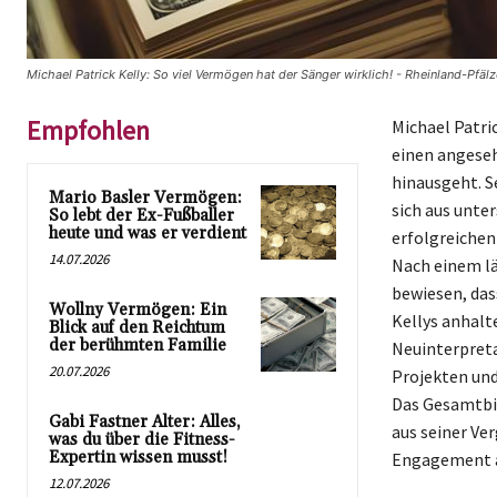
Michael Patrick Kelly: So viel Vermögen hat der Sänger wirklich! - Rheinland-Pfälz
Empfohlen
Michael Patric
einen angeseh
hinausgeht. S
Mario Basler Vermögen:
sich aus unte
So lebt der Ex-Fußballer
heute und was er verdient
erfolgreichen 
14.07.2026
Nach einem lä
bewiesen, das
Wollny Vermögen: Ein
Kellys anhalte
Blick auf den Reichtum
der berühmten Familie
Neuinterpreta
20.07.2026
Projekten und
Das Gesamtbil
Gabi Fastner Alter: Alles,
aus seiner Ve
was du über die Fitness-
Expertin wissen musst!
Engagement a
12.07.2026