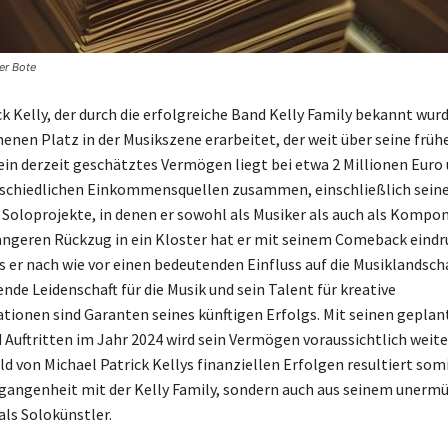
er Bote
k Kelly, der durch die erfolgreiche Band Kelly Family bekannt wurd
enen Platz in der Musikszene erarbeitet, der weit über seine früh
ein derzeit geschätztes Vermögen liegt bei etwa 2 Millionen Euro 
rschiedlichen Einkommensquellen zusammen, einschließlich sein
Soloprojekte, in denen er sowohl als Musiker als auch als Komponi
ngeren Rückzug in ein Kloster hat er mit seinem Comeback eindr
s er nach wie vor einen bedeutenden Einfluss auf die Musiklandscha
nde Leidenschaft für die Musik und sein Talent für kreative
tionen sind Garanten seines künftigen Erfolgs. Mit seinen geplan
 Auftritten im Jahr 2024 wird sein Vermögen voraussichtlich weite
d von Michael Patrick Kellys finanziellen Erfolgen resultiert somi
rgangenheit mit der Kelly Family, sondern auch aus seinem unerm
ls Solokünstler.