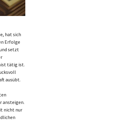
e, hat sich
en Erfolge
und setzt
er
st tätig ist.
ucksvoll
ft ausübt.
ten
r ansteigen.
t nicht nur
üdlichen