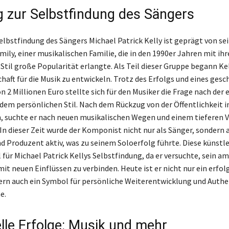
 zur Selbstfindung des Sängers
elbstfindung des Sängers Michael Patrick Kelly ist geprägt von se
amily, einer musikalischen Familie, die in den 1990er Jahren mit ih
Stil große Popularität erlangte. Als Teil dieser Gruppe begann Kel
chaft für die Musik zu entwickeln. Trotz des Erfolgs und eines ges
 2 Millionen Euro stellte sich für den Musiker die Frage nach der 
 dem persönlichen Stil. Nach dem Rückzug von der Öffentlichkeit i
, suchte er nach neuen musikalischen Wegen und einem tieferen 
 In dieser Zeit wurde der Komponist nicht nur als Sänger, sondern 
d Produzent aktiv, was zu seinem Soloerfolg führte. Diese künstle
 für Michael Patrick Kellys Selbstfindung, da er versuchte, sein a
mit neuen Einflüssen zu verbinden. Heute ist er nicht nur ein erfol
ern auch ein Symbol für persönliche Weiterentwicklung und Authen
e.
elle Erfolge: Musik und mehr