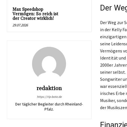
Der Weg
Max Speedshop
Vermögen: So reich ist
der Creator wirklich!
Der Weg zur S
29.07.2026
in der Kelly F
einzigartigen 
seine Leidens
Vermögens von
Identität und
2000er Jahren
seiner selbst.
Songwriter un
war essenziell
redaktion
irisches Erbe 
https://rlp-bote.de
Musiker, sond
Der täglicher Begleiter durch Rheinland-
der Musikszen
Pfalz.
Finanzi