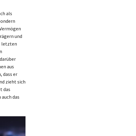
ch als
sondern
s Vermögen
trägern und
n letzten
n
 darüber
men aus
, dass er
nd zieht sich
gt das
n auch das