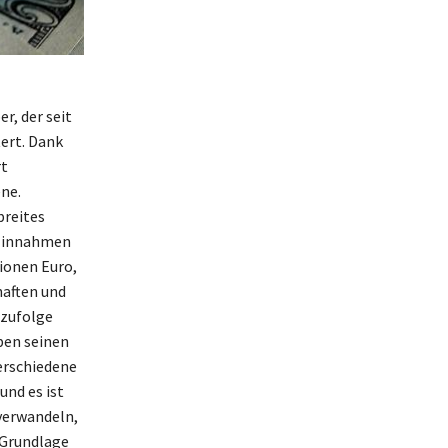
r, der seit
ert. Dank
rt
ne.
breites
 Einnahmen
ionen Euro,
haften und
 zufolge
ben seinen
erschiedene
und es ist
 verwandeln,
 Grundlage