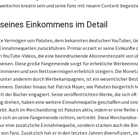
weiterhin kreativ sein und seine Fans mit neuem Content begeiste
 seines Einkommens im Detail
e Vermögen von Paluten, dem bekannten deutschen YouTuber, läss
Einnahmequellen zurückführen. Primär erzielt er seine Einkünfte d
n YouTube-Videos, die eine beeindruckende Abonnentenzahl von ü
weisen. Diese große Fangemeinde sorgt für erhebliche Werbeeinn
summieren und sein Nettovermögen erheblich steigern. Die Moneta
, unter anderem durch Werbekampagnen, ist ein wesentlicher Best
mens. Darüber hinaus hat Patrick Mayer, wie Paluten bürgerlich he
lt der Bücher engagiert. Seine veröffentlichten Werke, die sich oft
drehen, haben eine weitere Einnahmequelle geschaffen und sind
ebt. Auch im Merchandising ist Paluten aktiv, indem er eine Reihe 
e sich an seine Fangemeinde richten, vertreibt. Diese Merchandis
nur eine zusätzliche Einnahmequelle, sondern stärken auch die Bi
 von Fans. Zusätzlich hat er in den letzten Jahren diversifiziert, i