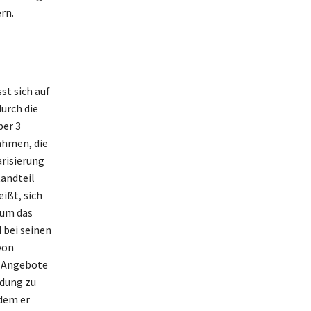
rn.
t sich auf
urch die
ber 3
ahmen, die
risierung
andteil
ißt, sich
 um das
 bei seinen
von
e-Angebote
ndung zu
ndem er