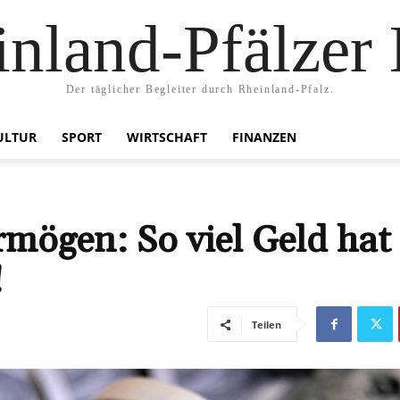
nland-Pfälzer
Der täglicher Begleiter durch Rheinland-Pfalz.
ULTUR
SPORT
WIRTSCHAFT
FINANZEN
rmögen: So viel Geld hat
!
Teilen