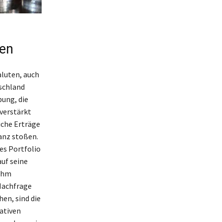
ven
aluten, auch
tschland
ung, die
verstärkt
iche Erträge
anz stoßen.
es Portfolio
auf seine
 ihm
 Nachfrage
en, sind die
eativen