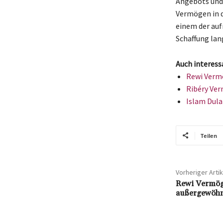
Angebots und 
Vermögen in 
einem der auf
Schaffung la
Auch interess
Rewi Vermö
Ribéry Ver
Islam Dula
Teilen
Vorheriger Artik
Rewi Vermög
außergewöhnl