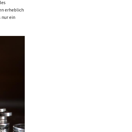
les
en erheblich
 nur ein