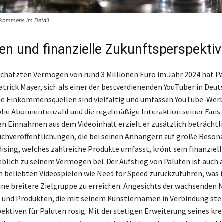
nkommens im Detail
n und finanzielle Zukunftsperspekti
chätzten Vermögen von rund 3 Millionen Euro im Jahr 2024 hat P
atrick Mayer, sich als einer der bestverdienenden YouTuber in Deu
ine Einkommensquellen sind vielfältig und umfassen YouTube-Werb
ohe Abonnentenzahl und die regelmäßige Interaktion seiner Fans 
en Einnahmen aus dem Videoinhalt erzielt er zusätzlich beträchtl
uchveröffentlichungen, die bei seinen Anhängern auf große Reson
ising, welches zahlreiche Produkte umfasst, krönt sein finanziell
eblich zu seinem Vermögen bei. Der Aufstieg von Paluten ist auch 
n beliebten Videospielen wie Need for Speed zurückzuführen, was
ine breitere Zielgruppe zu erreichen. Angesichts der wachsenden
 und Produkten, die mit seinem Künstlernamen in Verbindung steh
ektiven für Paluten rosig. Mit der stetigen Erweiterung seines kr