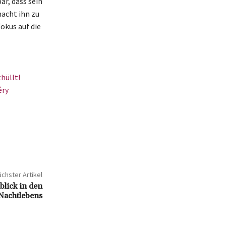
r, dass sein
acht ihn zu
okus auf die
hüllt!
éry
chster Artikel
lick in den
Nachtlebens