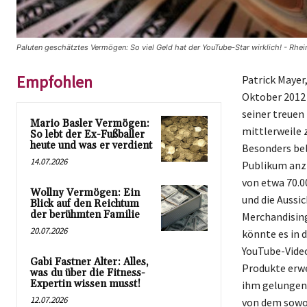
Paluten geschätztes Vermögen: So viel Geld hat der YouTube-Star wirklich! - Rhei
Empfohlen
Patrick Mayer,
Oktober 2012 
seiner treuen
Mario Basler Vermögen:
mittlerweile 
So lebt der Ex-Fußballer
heute und was er verdient
Besonders beli
14.07.2026
Publikum anzi
von etwa 70.0
Wollny Vermögen: Ein
und die Aussi
Blick auf den Reichtum
der berühmten Familie
Merchandising
20.07.2026
könnte es in 
YouTube-Video
Gabi Fastner Alter: Alles,
Produkte erwe
was du über die Fitness-
Expertin wissen musst!
ihm gelungen,
12.07.2026
von dem sowoh