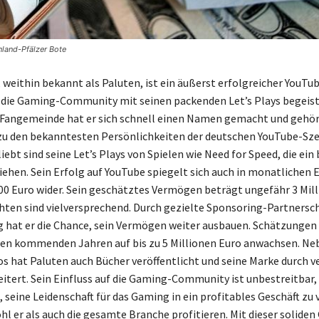
nland-Pfälzer Bote
 weithin bekannt als Paluten, ist ein äußerst erfolgreicher YouTube
die Gaming-Community mit seinen packenden Let’s Plays begeist
 Fangemeinde hat er sich schnell einen Namen gemacht und gehö
zu den bekanntesten Persönlichkeiten der deutschen YouTube-Sze
ebt sind seine Let’s Plays von Spielen wie Need for Speed, die ein 
ehen. Sein Erfolg auf YouTube spiegelt sich auch in monatlichen
00 Euro wider. Sein geschätztes Vermögen beträgt ungefähr 3 Mill
chten sind vielversprechend. Durch gezielte Sponsoring-Partnersc
 hat er die Chance, sein Vermögen weiter ausbauen. Schätzungen
den kommenden Jahren auf bis zu 5 Millionen Euro anwachsen. Ne
s hat Paluten auch Bücher veröffentlicht und seine Marke durch v
itert. Sein Einfluss auf die Gaming-Community ist unbestreitbar, 
 seine Leidenschaft für das Gaming in ein profitables Geschäft zu
l er als auch die gesamte Branche profitieren. Mit dieser soliden