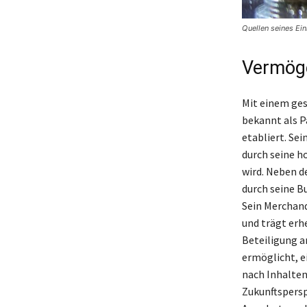
Quellen seines Ei
Vermöge
Mit einem ges
bekannt als P
etabliert. Se
durch seine h
wird. Neben d
durch seine B
Sein Merchand
und trägt erh
Beteiligung a
ermöglicht, e
nach Inhalten
Zukunftspersp