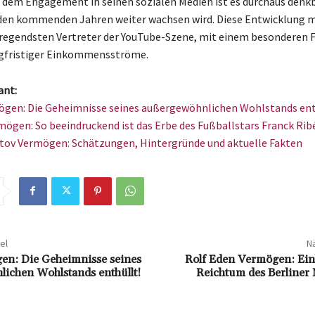
dem Engagement in seinen sozialen Medien ist es durchaus denkba
den kommenden Jahren weiter wachsen wird. Diese Entwicklung m
regendsten Vertreter der YouTube-Szene, mit einem besonderen F
ngfristiger Einkommensströme.
ant:
gen: Die Geheimnisse seines außergewöhnlichen Wohlstands ent
mögen: So beeindruckend ist das Erbe des Fußballstars Franck Rib
tov Vermögen: Schätzungen, Hintergründe und aktuelle Fakten
el
Nä
en: Die Geheimnisse seines
Rolf Eden Vermögen: Einb
ichen Wohlstands enthüllt!
Reichtum des Berliner 