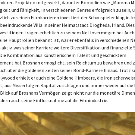
nderen Projekten mitgewirkt, darunter Komödien wie „Mamma Mia
igkeit und Fähigkeit, in verschiedenen Genres erfolgreich zu sein, 
zlich zu seinen Filmkarrieren investiert der Schauspieler klug in 
 beeindruckende Villa in seiner Heimatstadt Drogheda, Irland. Dies
vestitionen tragen erheblich zu seinem Nettovermögen bei. Auc
eine Hauptrollen bekannt ist, war er ebenfalls in verschiedenen 
aktiv, was seiner Karriere weitere Diversifikation und finanzielle 
 Die Kombination aus künstlerischem Talent und geschicktem
ment hat Brosnan ermöglicht, sein Reichtum zu bewahren und 
uch über die goldenen Zeiten seiner Bond-Karriere hinaus. Trotz se
llywood erhielt er auch eine Goldene Himbeere, die ironischerweis
gt, aus Misserfolgen Kapital zu schlagen und immer wieder auf die
lick auf Brosnans Vermögen zeigt nicht nur die monetäre Dimen
ndern auch seine Einflussnahme auf die Filmindustrie.