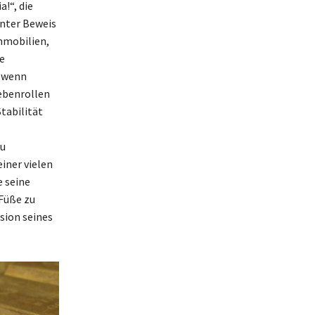
!“, die
unter Beweis
Immobilien,
e
h wenn
Nebenrollen
Stabilität
zu
iner vielen
e seine
 Füße zu
sion seines