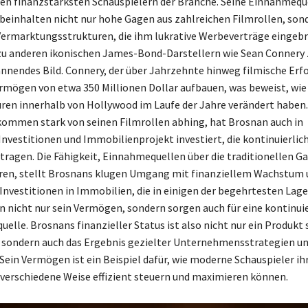
den finanzstärksten Schauspielern der Branche. Seine Einnahmequ
d beinhalten nicht nur hohe Gagen aus zahlreichen Filmrollen, son
Vermarktungsstrukturen, die ihm lukrative Werbeverträge eingeb
zu anderen ikonischen James-Bond-Darstellern wie Sean Connery z
annendes Bild. Connery, der über Jahrzehnte hinweg filmische Erfo
rmögen von etwa 350 Millionen Dollar aufbauen, was beweist, wie 
ren innerhalb von Hollywood im Laufe der Jahre verändert haben
ommen stark von seinen Filmrollen abhing, hat Brosnan auch in
Investitionen und Immobilienprojekt investiert, die kontinuierlic
ragen. Die Fähigkeit, Einnahmequellen über die traditionellen G
ieren, stellt Brosnans klugen Umgang mit finanziellem Wachstum 
 Investitionen in Immobilien, die in einigen der begehrtesten Lag
en nicht nur sein Vermögen, sondern sorgen auch für eine kontinui
lle. Brosnans finanzieller Status ist also nicht nur ein Produkt s
 sondern auch das Ergebnis gezielter Unternehmensstrategien un
Sein Vermögen ist ein Beispiel dafür, wie moderne Schauspieler ih
verschiedene Weise effizient steuern und maximieren können.