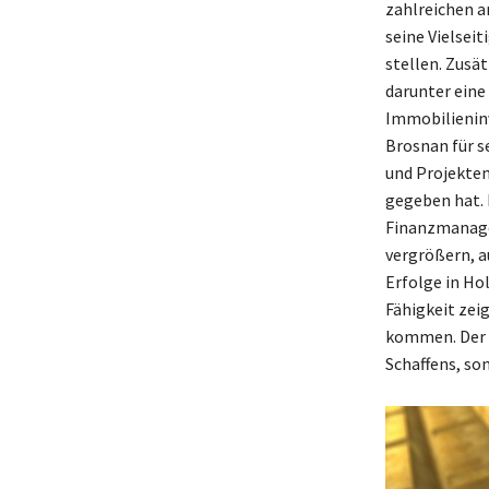
zahlreichen a
seine Vielseit
stellen. Zusät
darunter eine
Immobilienin
Brosnan für s
und Projekten 
gegeben hat.
Finanzmanage
vergrößern, a
Erfolge in Ho
Fähigkeit zei
kommen. Der B
Schaffens, so