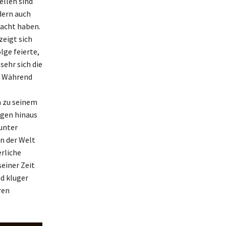
ellen sind
dern auch
racht haben.
eigt sich
lge feierte,
sehr sich die
. Während
h zu seinem
agen hinaus
unter
en der Welt
erliche
einer Zeit
d kluger
ren