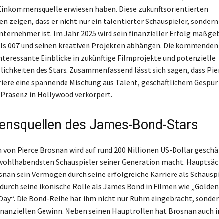
Einkommensquelle erwiesen haben. Diese zukunftsorientierten
n zeigen, dass er nicht nur ein talentierter Schauspieler, sondern
nternehmer ist. Im Jahr 2025 wird sein finanzieller Erfolg maßgeb
als 007 und seinen kreativen Projekten abhängen. Die kommende
nteressante Einblicke in zukünftige Filmprojekte und potenzielle
ichkeiten des Stars. Zusammenfassend lässt sich sagen, dass Pie
iere eine spannende Mischung aus Talent, geschäftlichem Gespür 
 Präsenz in Hollywood verkörpert.
nsquellen des James-Bond-Stars
von Pierce Brosnan wird auf rund 200 Millionen US-Dollar geschä
wohlhabendsten Schauspieler seiner Generation macht. Hauptsäc
snan sein Vermögen durch seine erfolgreiche Karriere als Schauspi
durch seine ikonische Rolle als James Bond in Filmen wie „Golde
Day“. Die Bond-Reihe hat ihm nicht nur Ruhm eingebracht, sonder
inanziellen Gewinn. Neben seinen Hauptrollen hat Brosnan auch i