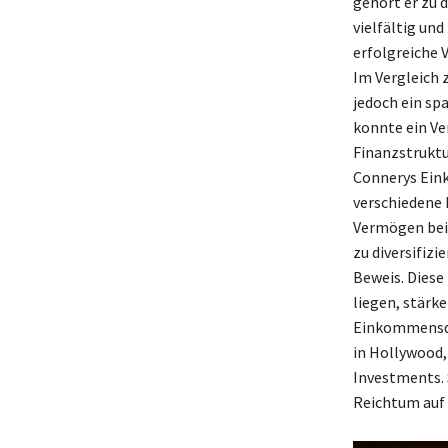
gehört er zu 
vielfältig un
erfolgreiche 
Im Vergleich 
jedoch ein sp
konnte ein Ve
Finanzstruktu
Connerys Eink
verschiedene 
Vermögen beit
zu diversifiz
Beweis. Diese
liegen, stärk
Einkommensque
in Hollywood,
Investments. 
Reichtum auf 