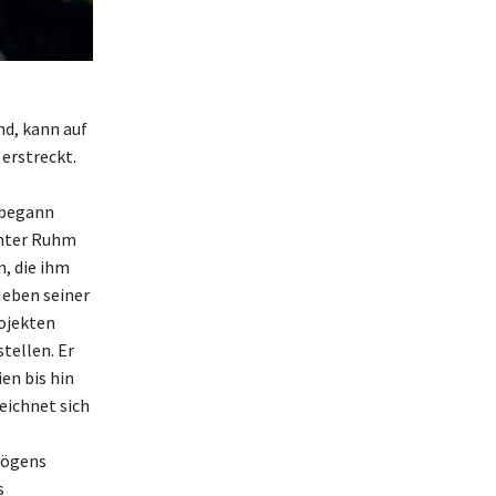
nd, kann auf
erstreckt.
 begann
chter Ruhm
n, die ihm
Neben seiner
rojekten
stellen. Er
en bis hin
eichnet sich
mögens
s