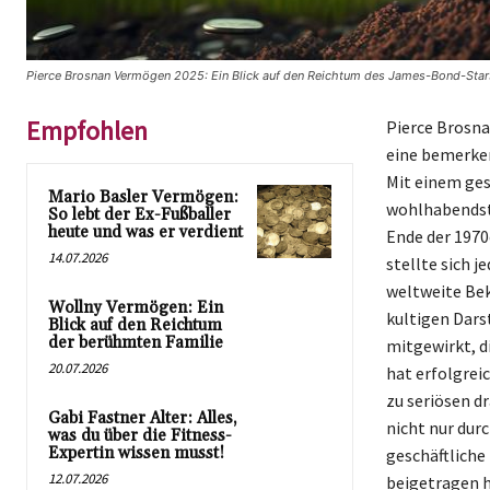
Pierce Brosnan Vermögen 2025: Ein Blick auf den Reichtum des James-Bond-Stars
Empfohlen
Pierce Brosna
eine bemerken
Mit einem ges
Mario Basler Vermögen:
wohlhabendste
So lebt der Ex-Fußballer
heute und was er verdient
Ende der 1970
14.07.2026
stellte sich j
weltweite Bek
Wollny Vermögen: Ein
kultigen Dars
Blick auf den Reichtum
der berühmten Familie
mitgewirkt, di
20.07.2026
hat erfolgrei
zu seriösen d
Gabi Fastner Alter: Alles,
nicht nur dur
was du über die Fitness-
Expertin wissen musst!
geschäftliche
12.07.2026
beigetragen h