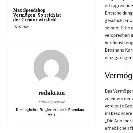
ertragreiche 
Max Speedshop
Entscheidunge
Vermögen: So reich ist
der Creator wirklich!
geschickter U
29.07.2026
seinem Erbe 
versprechen i
Verdienstmögl
Brosnans Karr
einzigartigen
Vermöge
Das Vermögen 
redaktion
zu einem der 
https://rlp-bote.de
verdiente Bro
Der täglicher Begleiter durch Rheinland-
insbesondere 
Pfalz.
„Die Another 
erheblichen f