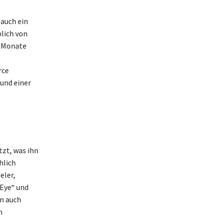
 auch ein
lich von
n Monate
rce
und einer
tzt, was ihn
hlich
eler,
nEye“ und
n auch
n