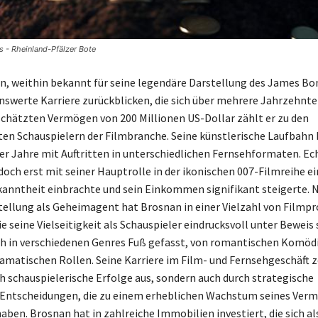
 - Rheinland-Pfälzer Bote
n, weithin bekannt für seine legendäre Darstellung des James Bo
swerte Karriere zurückblicken, die sich über mehrere Jahrzehnte 
chätzten Vermögen von 200 Millionen US-Dollar zählt er zu den
n Schauspielern der Filmbranche. Seine künstlerische Laufbahn
er Jahre mit Auftritten in unterschiedlichen Fernsehformaten. E
edoch erst mit seiner Hauptrolle in der ikonischen 007-Filmreihe ei
anntheit einbrachte und sein Einkommen signifikant steigerte. 
tellung als Geheimagent hat Brosnan in einer Vielzahl von Filmp
e seine Vielseitigkeit als Schauspieler eindrucksvoll unter Beweis 
ch in verschiedenen Genres Fuß gefasst, von romantischen Komödi
ramatischen Rollen. Seine Karriere im Film- und Fernsehgeschäft z
ch schauspielerische Erfolge aus, sondern auch durch strategische
 Entscheidungen, die zu einem erheblichen Wachstum seines Ver
aben. Brosnan hat in zahlreiche Immobilien investiert, die sich al