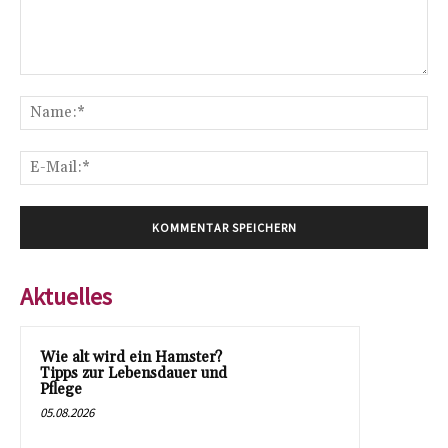
Kommentar:
Na
E-
Mai
Aktuelles
Wie alt wird ein Hamster?
Tipps zur Lebensdauer und
Pflege
05.08.2026