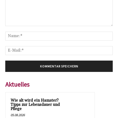
Kommentar:
Na
E-
Mai
Aktuelles
Wie alt wird ein Hamster?
Tipps zur Lebensdauer und
Pflege
05.08.2026