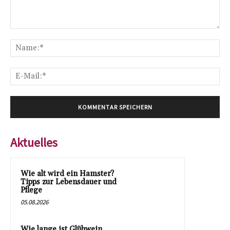
Kommentar:
Na
E-
Mai
Aktuelles
Wie alt wird ein Hamster?
Tipps zur Lebensdauer und
Pflege
05.08.2026
Wie lange ist Glühwein