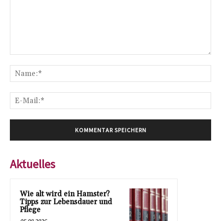
Kommentar:
Na
E-
Mai
Aktuelles
Wie alt wird ein Hamster?
Tipps zur Lebensdauer und
Pflege