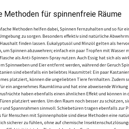
e Methoden für spinnenfreie Räume
nfache Methoden helfen dabei, Spinnen fernzuhalten und so für ei
Umgebung zu sorgen. Besonders effektiv sind natürliche Abwehrmi
m Haushalt finden lassen. Eukalyptusöl und Minzöl gelten als herv
, um Spinnen abzuwehren; einfach ein paar Tropfen mit Wasser 
hflasche als Anti-Spinnen-Spray nutzen. Auch Essig hat sich als wi
em Spinnweben und Eier entfernt werden, während der Geruch Sp
tanien sind ebenfalls ein beliebtes Hausmittel: Ein paar Kastanien
mes platziert, können die ungeliebten Tiere fernhalten. Zudem so
für ein angenehmes Raumklima und hat eine abweisende Wirkung 
rusfrüchte haben ebenfalls einen ähnlichen Effekt und können in 
Türen platziert werden. Um den Raum noch besser zu schützen, si
r und Spannrahmen sinnvoll. Schiebetüren tragen ebenfalls zur 
s für Menschen mit Spinnenphobie sind diese Methoden eine natür
sich sicherer zu fühlen, ohne auf chemische Insektenschutzlösun