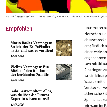
Was hilft gegen Spinnen? Die besten Tipps und Hausmittel zur Spinnenbekämpfun
Empfohlen
Hausmittel au
Menschen zieh
abzuschrecken
Mario Basler Vermögen:
empfindlich a
So lebt der Ex-Fußballer
heute und was er verdient
einen wirksam
14.07.2026
angenehmen Du
Lavendelöl au
Wollny Vermögen: Ein
Eindringen vo
Blick auf den Reichtum
der berühmten Familie
ist ein Minzs
20.07.2026
Wasser mit ei
Verstecken ve
Gabi Fastner Alter: Alles,
ätherische Zi
was du über die Fitness-
Expertin wissen musst!
Spinnen abzus
12.07.2026
wirksam im K