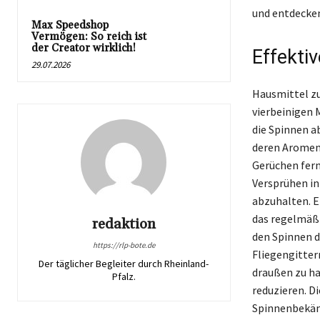
und entdecken 
Max Speedshop
Vermögen: So reich ist
der Creator wirklich!
Effekti
29.07.2026
Hausmittel zu
vierbeinigen 
die Spinnen a
deren Aromen 
Gerüchen fern
Versprühen in
abzuhalten. E
das regelmäß
redaktion
den Spinnen d
https://rlp-bote.de
Fliegengitter
Der täglicher Begleiter durch Rheinland-
draußen zu ha
Pfalz.
reduzieren. D
Spinnenbekämp