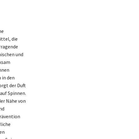
ne
ttel, die
orragende
mischen und
rksam
innen
 in den
rgt der Duft
auf Spinnen.
der Nähe von
nd
Prävention
liche
gen