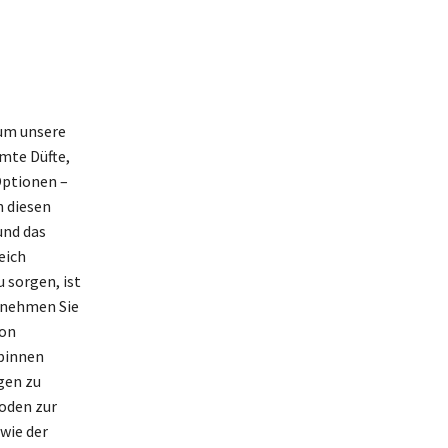
 um unsere
mte Düfte,
Optionen –
 diesen
und das
eich
 sorgen, ist
 nehmen Sie
von
Spinnen
gen zu
hoden zur
wie der