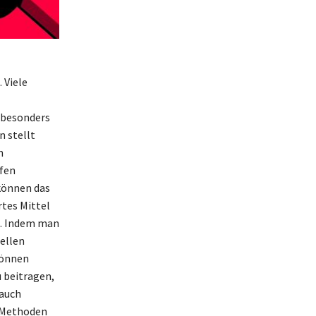
 Viele
n besonders
n stellt
n
pfen
 können das
rtes Mittel
nz. Indem man
ellen
können
u beitragen,
 auch
n Methoden