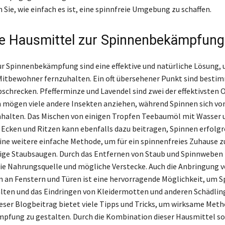
Sie, wie einfach es ist, eine spinnfreie Umgebung zu schaffen.
ve Hausmittel zur Spinnenbekämpfung
r Spinnenbekämpfung sind eine effektive und natürliche Lösung,
Mitbewohner fernzuhalten. Ein oft übersehener Punkt sind bestim
bschrecken. Pfefferminze und Lavendel sind zwei der effektivsten 
mögen viele andere Insekten anziehen, während Spinnen sich von
halten. Das Mischen von einigen Tropfen Teebaumöl mit Wasser 
 Ecken und Ritzen kann ebenfalls dazu beitragen, Spinnen erfolgr
ine weitere einfache Methode, um für ein spinnenfreies Zuhause zu
ige Staubsaugen. Durch das Entfernen von Staub und Spinnweben
ie Nahrungsquelle und mögliche Verstecke. Auch die Anbringung 
n an Fenstern und Türen ist eine hervorragende Möglichkeit, um 
lten und das Eindringen von Kleidermotten und anderen Schädlin
ieser Blogbeitrag bietet viele Tipps und Tricks, um wirksame Met
fung zu gestalten. Durch die Kombination dieser Hausmittel so