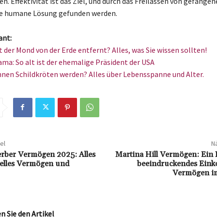
n. Effektivität ist das Ziel, und durch das Freilassen von gefange
ne humane Lösung gefunden werden.
ant:
t der Mond von der Erde entfernt? Alles, was Sie wissen sollten!
ma: So alt ist der ehemalige Präsident der USA
nnen Schildkröten werden? Alles über Lebensspanne und Alter.
el
Nä
rber Vermögen 2025: Alles
Martina Hill Vermögen: Ein B
uelles Vermögen und
beeindruckendes Ein
Vermögen i
 Sie den Artikel