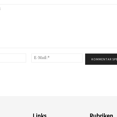
Name:*
E-
Mail:*
Links
Rubriken