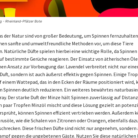
g - Rheinland-Pfälzer Bote
s der Natur sind von großer Bedeutung, um Spinnen fernzuhalten.
en sanfte und umweltfreundliche Methoden vor, um diese Tiere
. Natürliche Düfte spielen hierbei eine wichtige Rolle, da Spinne
uf bestimmte Gerüche reagieren. Der Einsatz von ätherischen Öle
en Ansatz zur Vorbeugung dar. Lavendel verbreitet nicht nur eine
ft, sondern ist auch äußerst effektiv gegen Spinnen. Einige Tro
f einem Wattepad, das in den Ecken der Räume positioniert wird,
n Spinnen deutlich reduzieren. Ein weiteres bewährtes naturbasie
pray. Der starke Duft der Minze hält Spinnen zuverlässig auf Dista
n paar Tropfen Minzöl mischt und diese Lösung gezielt an potenzi
rsprüht, können Spinnen effizient vertrieben werden. Außerdem 
trusöle, wie die Schalen von Zitronen oder Orangen, ebenfalls daz
chrecken. Diese frischen Düfte sind nicht nur angenehm, sondern
ampf gegen die ungebetenen Gäste. Nutzen Sie diese natürliche