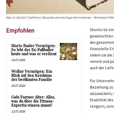
Was ist Skonto? Definition, Beispiele und wichtige Informationen - Rheinland-Pfäl
Empfohlen
Skonto ist ei
gewünschten 
des gesamten
Mario Basler Vermögen:
finanzielle E
So lebt der Ex-Fußballer
heute und was er verdient
indem sie die
14.07.2026
nimmt und pün
auch der Lief
Wollny Vermögen: Ein
Blick auf den Reichtum
der berühmten Familie
Für Unternehm
20.07.2026
Beziehung zu 
abzuwickeln, 
Gabi Fastner Alter: Alles,
Stabilität de
was du über die Fitness-
Expertin wissen musst!
steigern, son
12.07.2026