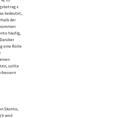
gsbetrag x
Das bedeutet,
rhalb der
nd kommen
nto häufig,
 Darüber
g eine Rolle
e
 einen
ten, sollte
erbessern
on Skonto,
ch wird