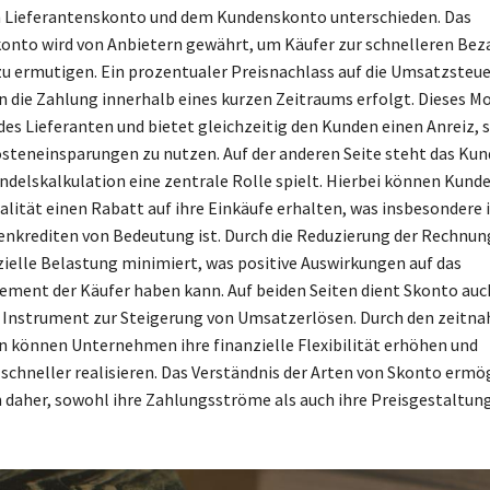
 Lieferantenskonto und dem Kundenskonto unterschieden. Das
onto wird von Anbietern gewährt, um Käufer zur schnelleren Bez
 ermutigen. Ein prozentualer Preisnachlass auf die Umsatzsteue
 die Zahlung innerhalb eines kurzen Zeitraums erfolgt. Dieses Mo
 des Lieferanten und bietet gleichzeitig den Kunden einen Anreiz, 
steneinsparungen zu nutzen. Auf der anderen Seite steht das Ku
andelskalkulation eine zentrale Rolle spielt. Hierbei können Kunde
ität einen Rabatt auf ihre Einkäufe erhalten, was insbesonder
enkrediten von Bedeutung ist. Durch die Reduzierung der Rechnu
nzielle Belastung minimiert, was positive Auswirkungen auf das
ent der Käufer haben kann. Auf beiden Seiten dient Skonto auch
 Instrument zur Steigerung von Umsatzerlösen. Durch den zeitna
 können Unternehmen ihre finanzielle Flexibilität erhöhen und
 schneller realisieren. Das Verständnis der Arten von Skonto ermög
aher, sowohl ihre Zahlungsströme als auch ihre Preisgestaltung 