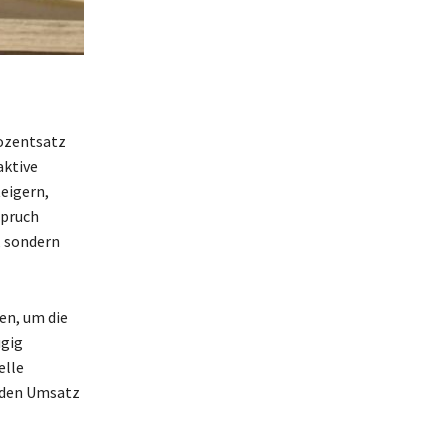
ozentsatz
aktive
eigern,
spruch
, sondern
en, um die
ügig
elle
 den Umsatz