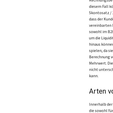
diesem Fall k
Skontosatz / 1
dass der Kund
vereinbarten 
sowohl im B2B
um die Liquid
hinaus können
spielen, da s
Berechnung vo
Mehrwert. Die
nicht untersch
kann.
Arten v
Innerhalb der
die sowohl fü