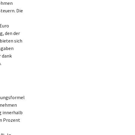
nehmen
teuern. Die
 Euro
g, den der
bieten sich
usgaben
r dank
.
hnungsformel
ernehmen
g innerhalb
in Prozent
 %. In