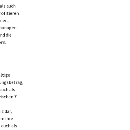
als auch
rofitieren
nnen,
 managen.
nd die
rn.
ltige
nungsbetrag,
auch als
wischen 7
z dar,
um ihre
 auch als