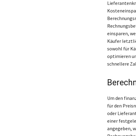
Lieferantenk
Kosteneinspar
Berechnungsme
Rechnungsbetr
einsparen, wen
Käufer letztl
sowohl für Kä
optimieren un
schnellere Za
Berechn
Um den finanz
für den Preis
oder Lieferan
einer festgel
angegeben, wa
Rechnungsbetr