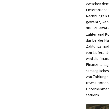
zwischen dem
Lieferantensk
Rechnungen zu
gewährt, wenn
die Liquidität
zahlen und Ko
das bei der H
Zahlungsmodal
von Lieferant
wird die fina
Finanzmanagem
strategisches
von Zahlungen
Investitionen
Unternehmen d
steuern.