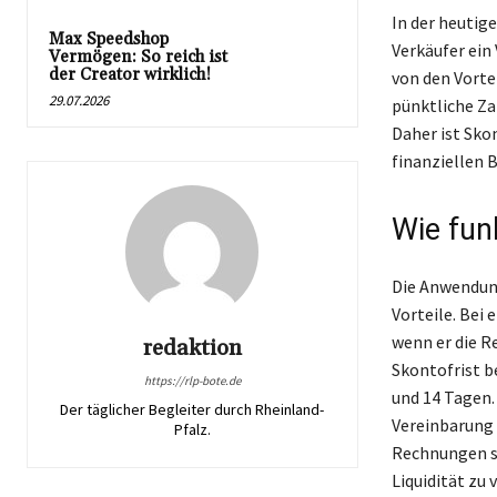
In der heutig
Max Speedshop
Verkäufer ein
Vermögen: So reich ist
der Creator wirklich!
von den Vort
29.07.2026
pünktliche Za
Daher ist Sko
finanziellen 
Wie funk
Die Anwendung
Vorteile. Bei
wenn er die Re
redaktion
Skontofrist be
https://rlp-bote.de
und 14 Tagen.
Der täglicher Begleiter durch Rheinland-
Vereinbarung u
Pfalz.
Rechnungen sc
Liquidität zu 