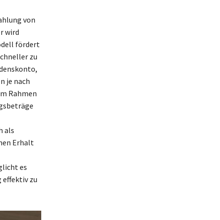
ahlung von
r wird
dell fördert
schneller zu
ndenskonto,
n je nach
e im Rahmen
ngsbeträge
 als
hen Erhalt
licht es
effektiv zu