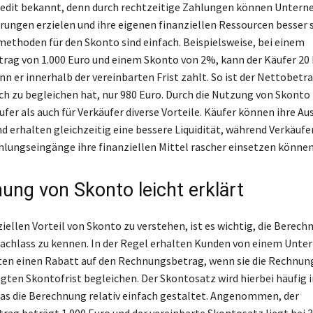
redit bekannt, denn durch rechtzeitige Zahlungen können Unter
ungen erzielen und ihre eigenen finanziellen Ressourcen besser s
thoden für den Skonto sind einfach. Beispielsweise, bei einem
ag von 1.000 Euro und einem Skonto von 2%, kann der Käufer 20
n er innerhalb der vereinbarten Frist zahlt. So ist der Nettobetra
ich zu begleichen hat, nur 980 Euro. Durch die Nutzung von Skonto 
ufer als auch für Verkäufer diverse Vorteile. Käufer können ihre A
d erhalten gleichzeitig eine bessere Liquidität, während Verkäufe
hlungseingänge ihre finanziellen Mittel rascher einsetzen können
ung von Skonto leicht erklärt
iellen Vorteil von Skonto zu verstehen, ist es wichtig, die Berec
nachlass zu kennen. In der Regel erhalten Kunden von einem Unt
ten einen Rabatt auf den Rechnungsbetrag, wenn sie die Rechnun
egten Skontofrist begleichen. Der Skontosatz wird hierbei häufig 
s die Berechnung relativ einfach gestaltet. Angenommen, der
ag beträgt 1.000 Euro und der vereinbarte Skontosatz liegt bei 3