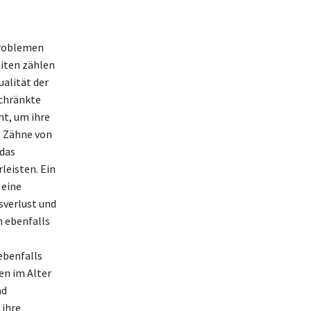
problemen
eiten zählen
ualität der
schränkte
t, um ihre
e Zähne von
 das
leisten. Ein
 eine
sverlust und
h ebenfalls
ebenfalls
en im Alter
nd
 ihre