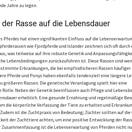
nde Jahre zu legen.
s der Rasse auf die Lebensdauer
es Pferdes hat einen signifikanten Einfluss auf die Lebenserwartun
pferderassen wie Fjordpferde und Isländer zeichnen sich oft durch
us, was teilweise auf ihre robuste Genetik und Anpassungsfähigke
che Lebensbedingungen zurückzuführen ist. Diese Rassen sind wen
bestimmte Erkrankungen, die bei empfindlicheren Rassen häufiger 
ere Pferde und Ponys haben ebenfalls tendenziell eine längere 
zu größeren Rassen. Die genetische Veranlagung spielt hier eine
 Rolle. Neben der Genetik beeinflussen auch Pflege und Lebens
ensdauer erheblich. Eine gesunde Ernährung und regelmäßige Be
 um die körperliche Verfassung der Tiere zu erhalten und Erkranku
Zudem ist die Zuchtpraxis von Bedeutung; Züchter sollten auf die
keit der Zuchttiere achten, um eine positive Entwicklung der Rass
er Zusammenfassung ist die Lebenserwartung von Pferden nicht nu