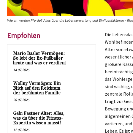
Wie alt werden Pferde? Alles über die Lebenserwartung und Einflussfaktoren - Rhe
Empfohlen
Die Lebensdau
Wohlbefinden 
Alter von etw
Mario Basler Vermögen:
wesentlicher 
So lebt der Ex-Fußballer
heute und was er verdient
größere Rasse
14.07.2026
beeinträchtig
das Wohlerge
Wollny Vermögen: Ein
sind wichtig,
Blick auf den Reichtum
der berühmten Familie
zentrale Roll
20.07.2026
trägt zur Ges
Bewegung und 
Gabi Fastner Alter: Alles,
allgemeinen G
was du über die Fitness-
Expertin wissen musst!
variieren, un
12.07.2026
Leben. Es ist