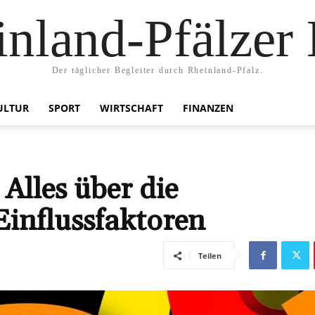
nland-Pfälzer
Der täglicher Begleiter durch Rheinland-Pfalz.
ULTUR
SPORT
WIRTSCHAFT
FINANZEN
Alles über die
influssfaktoren
Teilen