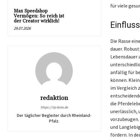
für viele gesu
Max Speedshop
Vermögen: So reich ist
der Creator wirklich!
Einflus
29.07.2026
Die Rasse ein
dauer. Robust
Lebensdauer a
unterschiedli
anfällig für 
können. Klein
im Vergleich 
entscheidende
redaktion
die Pferdeleb
https://rlp-bote.de
unerlässlich,
Der täglicher Begleiter durch Rheinland-
vorzubeugen. 
Pfalz.
und Langlebig
fördern. In d