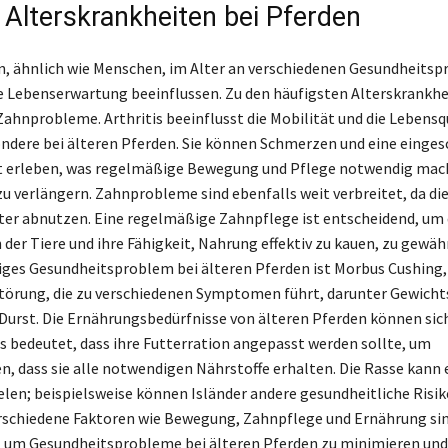
 Alterskrankheiten bei Pferden
, ähnlich wie Menschen, im Alter an verschiedenen Gesundheits
hre Lebenserwartung beeinflussen. Zu den häufigsten Alterskrankh
 Zahnprobleme. Arthritis beeinflusst die Mobilität und die Lebensq
ondere bei älteren Pferden. Sie können Schmerzen und eine einge
t erleben, was regelmäßige Bewegung und Pflege notwendig mach
u verlängern. Zahnprobleme sind ebenfalls weit verbreitet, da di
ter abnutzen. Eine regelmäßige Zahnpflege ist entscheidend, um
der Tiere und ihre Fähigkeit, Nahrung effektiv zu kauen, zu gewähr
iges Gesundheitsproblem bei älteren Pferden ist Morbus Cushing,
örung, die zu verschiedenen Symptomen führt, darunter Gewicht
urst. Die Ernährungsbedürfnisse von älteren Pferden können sic
s bedeutet, dass ihre Futterration angepasst werden sollte, um
en, dass sie alle notwendigen Nährstoffe erhalten. Die Rasse kann 
ielen; beispielsweise können Isländer andere gesundheitliche Risik
rschiedene Faktoren wie Bewegung, Zahnpflege und Ernährung si
 um Gesundheitsprobleme bei älteren Pferden zu minimieren und