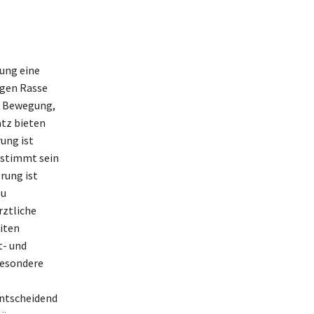
ung eine
igen Rasse
e Bewegung,
atz bieten
ung ist
gestimmt sein
rung ist
zu
rztliche
iten
t- und
besondere
entscheidend