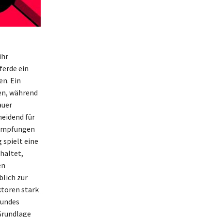
ihr
ferde ein
en. Ein
ben, während
auer
eidend für
 Impfungen
 spielt eine
haltet,
en
lich zur
ktoren stark
sundes
 Grundlage