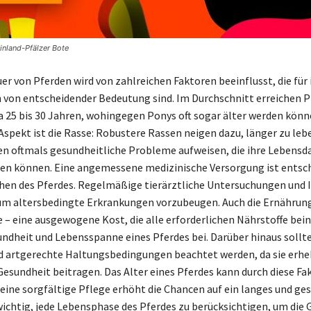
inland-Pfälzer Bote
er von Pferden wird von zahlreichen Faktoren beeinflusst, die für 
von entscheidender Bedeutung sind. Im Durchschnitt erreichen P
a 25 bis 30 Jahren, wohingegen Ponys oft sogar älter werden könn
Aspekt ist die Rasse: Robustere Rassen neigen dazu, länger zu le
n oftmals gesundheitliche Probleme aufweisen, die ihre Lebensd
en können. Eine angemessene medizinische Versorgung ist entsch
hen des Pferdes. Regelmäßige tierärztliche Untersuchungen und
 um altersbedingte Erkrankungen vorzubeugen. Auch die Ernährung
e – eine ausgewogene Kost, die alle erforderlichen Nährstoffe bein
undheit und Lebensspanne eines Pferdes bei. Darüber hinaus sollt
artgerechte Haltungsbedingungen beachtet werden, da sie erheb
esundheit beitragen. Das Alter eines Pferdes kann durch diese Fa
d eine sorgfältige Pflege erhöht die Chancen auf ein langes und ge
 wichtig, jede Lebensphase des Pferdes zu berücksichtigen, um die