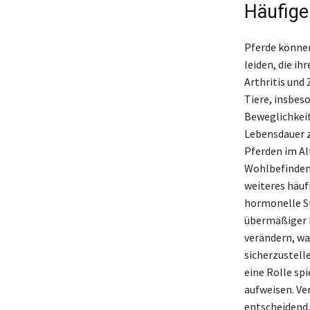
Häufige
Pferde können
leiden, die i
Arthritis und
Tiere, insbes
Beweglichkei
Lebensdauer z
Pferden im Al
Wohlbefinden 
weiteres häuf
hormonelle St
übermäßiger D
verändern, wa
sicherzustell
eine Rolle sp
aufweisen. Ve
entscheidend,