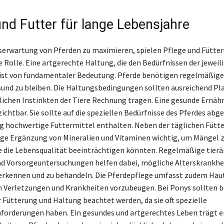
und Futter für lange Lebensjahre
erwartung von Pferden zu maximieren, spielen Pflege und Fütter
 Rolle. Eine artgerechte Haltung, die den Bedürfnissen der jeweil
 ist von fundamentaler Bedeutung. Pferde benötigen regelmäßig
sund zu bleiben. Die Haltungsbedingungen sollten ausreichend Pl
lichen Instinkten der Tiere Rechnung tragen. Eine gesunde Ernähr
ichtbar. Sie sollte auf die speziellen Bedürfnisse des Pferdes ab
g hochwertige Futtermittel enthalten. Neben der täglichen Fütte
tige Ergänzung von Mineralien und Vitaminen wichtig, um Mängel 
e die Lebensqualität beeinträchtigen könnten. Regelmäßige tierä
d Vorsorgeuntersuchungen helfen dabei, mögliche Alterskrankhe
 erkennen und zu behandeln. Die Pferdepflege umfasst zudem Hau
 Verletzungen und Krankheiten vorzubeugen. Bei Ponys sollten 
r Fütterung und Haltung beachtet werden, da sie oft spezielle
forderungen haben. Ein gesundes und artgerechtes Leben trägt 