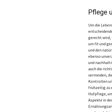
Pflege 
Um die Lebens
entscheidende
gerecht wird,
um fit und ge
und den natür
ebenso unverz
und nachhalti
auch die rich
vermeiden, di
Kontrollen un
frühzeitig zu
Hufpflege, um
Aspekte in de
Ernährungsan