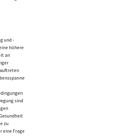
g und -
 eine höhere
it an
iger
auftreten
Lebensspanne
bedingungen
wegung sind
ngen
 Gesundheit
e zu
r eine Frage