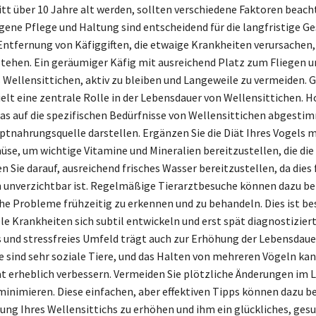
tt über 10 Jahre alt werden, sollten verschiedene Faktoren beach
ene Pflege und Haltung sind entscheidend für die langfristige G
 Entfernung von Käfiggiften, die etwaige Krankheiten verursachen,
 stehen. Ein geräumiger Käfig mit ausreichend Platz zum Fliegen u
 Wellensittichen, aktiv zu bleiben und Langeweile zu vermeiden. 
elt eine zentrale Rolle in der Lebensdauer von Wellensittichen. 
das auf die spezifischen Bedürfnisse von Wellensittichen abgestim
uptnahrungsquelle darstellen. Ergänzen Sie die Diät Ihres Vogels 
se, um wichtige Vitamine und Mineralien bereitzustellen, die di
n Sie darauf, ausreichend frisches Wasser bereitzustellen, da dies 
unverzichtbar ist. Regelmäßige Tierarztbesuche können dazu be
he Probleme frühzeitig zu erkennen und zu behandeln. Dies ist b
ele Krankheiten sich subtil entwickeln und erst spät diagnostizier
und stressfreies Umfeld trägt auch zur Erhöhung der Lebensdauer
e sind sehr soziale Tiere, und das Halten von mehreren Vögeln kan
t erheblich verbessern. Vermeiden Sie plötzliche Änderungen im
minimieren. Diese einfachen, aber effektiven Tipps können dazu be
ng Ihres Wellensittichs zu erhöhen und ihm ein glückliches, ges