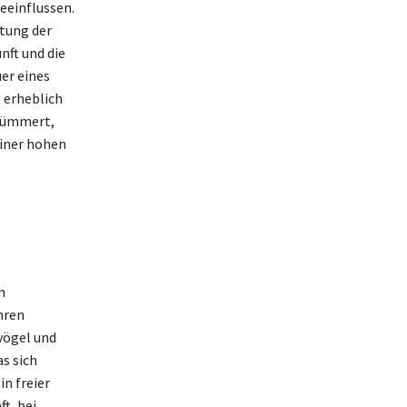
eeinflussen.
tung der
nft und die
er eines
 erheblich
 kümmert,
einer hohen
e
m
hren
vögel und
s sich
n freier
t, bei