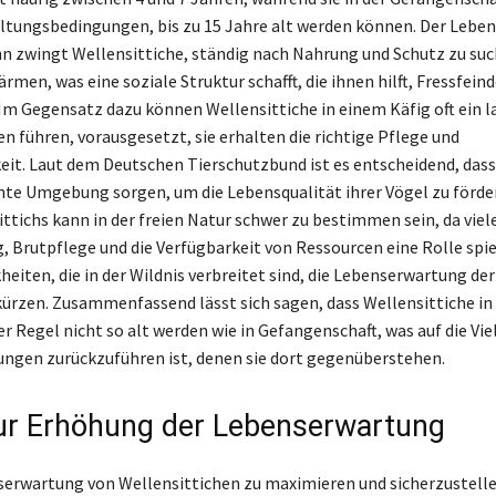
tungsbedingungen, bis zu 15 Jahre alt werden können. Der Lebens
hn zwingt Wellensittiche, ständig nach Nahrung und Schutz zu suc
rmen, was eine soziale Struktur schafft, die ihnen hilft, Fressfein
 Gegensatz dazu können Wellensittiche in einem Käfig oft ein l
n führen, vorausgesetzt, sie erhalten die richtige Pflege und
t. Laut dem Deutschen Tierschutzbund ist es entscheidend, dass 
hte Umgebung sorgen, um die Lebensqualität ihrer Vögel zu förder
ittichs kann in der freien Natur schwer zu bestimmen sein, da viel
, Brutpflege und die Verfügbarkeit von Ressourcen eine Rolle spi
eiten, die in der Wildnis verbreitet sind, die Lebenserwartung der
kürzen. Zusammenfassend lässt sich sagen, dass Wellensittiche in 
r Regel nicht so alt werden wie in Gefangenschaft, was auf die Vie
ngen zurückzuführen ist, denen sie dort gegenüberstehen.
ur Erhöhung der Lebenserwartung
erwartung von Wellensittichen zu maximieren und sicherzustellen