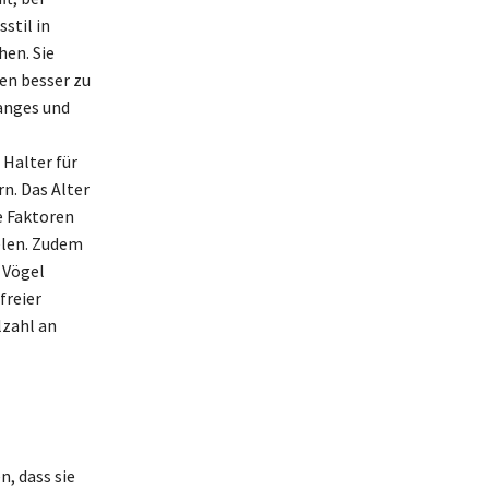
stil in
hen. Sie
den besser zu
anges und
Halter für
n. Das Alter
e Faktoren
elen. Zudem
 Vögel
freier
lzahl an
, dass sie