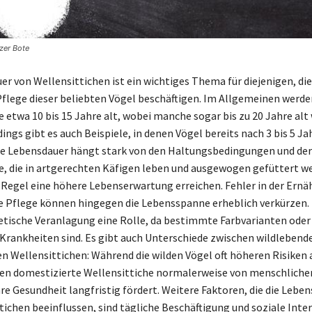
zer Bote
r von Wellensittichen ist ein wichtiges Thema für diejenigen, die
flege dieser beliebten Vögel beschäftigen. Im Allgemeinen werde
e etwa 10 bis 15 Jahre alt, wobei manche sogar bis zu 20 Jahre alt
ings gibt es auch Beispiele, in denen Vögel bereits nach 3 bis 5 Ja
ie Lebensdauer hängt stark von den Haltungsbedingungen und der
e, die in artgerechten Käfigen leben und ausgewogen gefüttert w
 Regel eine höhere Lebenserwartung erreichen. Fehler in der Ernä
e Pflege können hingegen die Lebensspanne erheblich verkürzen
netische Veranlagung eine Rolle, da bestimmte Farbvarianten oder
r Krankheiten sind. Es gibt auch Unterschiede zwischen wildlebend
n Wellensittichen: Während die wilden Vögel oft höheren Risiken
eren domestizierte Wellensittiche normalerweise von menschliche
hre Gesundheit langfristig fördert. Weitere Faktoren, die die Leb
tichen beeinflussen, sind tägliche Beschäftigung und soziale Inte