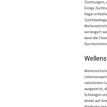
Züchtungen, d
Einige Züchtu
Vögel erhebli
Zuchtbedingun
Wellensittich
verlängert we
kann die Chan
Durchschnitt
Wellensi
Wellensittich
Lebenserwartu
natürlichen L
ausgesetzt, d
Schlangen ste
direkt auf ih
Wildbahn lieg