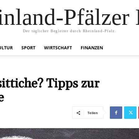
nland-Pfälzer
Der täglicher Begleiter durch Rheinland-Pfalz.
ULTUR
SPORT
WIRTSCHAFT
FINANZEN
ittiche? Tipps zur
e
Teilen