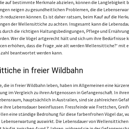
ie auf bestimmte Merkmale abzielen, können die Langlebigkeit b
ngen neigen zu gesundheitlichen Problemen, die die Lebenserwar
ch reduzieren können. Es ist daher ratsam, beim Kauf auf die Herku
gen der Wellensittiche zu achten. Insgesamt kann die Lebensdau
s durch die richtigen Haltungsbedingungen, Pflege und Ernährung
rden. Wer die Vögel artgerecht hält und sich um ihre Bedürfnisse
cen erhöhen, dass die Frage ‚wie alt werden Wellensittiche?‘ mit 
szahl beantwortet werden kann.
ttiche in freier Wildbahn
e, die in freier Wildbahn leben, haben im Allgemeinen eine kürzer
ng im Vergleich zu ihren Artgenossen in Gefangenschaft. In ihre
ebensraum, hauptsächlich in Australien, sind sie zahlreichen Gefa
ie ihre Lebensdauer beeinflussen. Fressfeinde wie Frettchen, Greif
llen eine ständige Bedrohung für diese farbenfrohen Vögel dar, wa
re Lebenserwartung auswirkt. Die Lebensdauer von Wellensittichen i
t häufig zwischen 4 und 7 Jahren, während sie in der Gefangenschaf