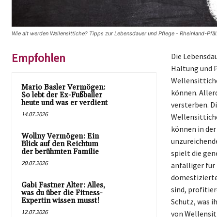
Wie alt werden Wellensittiche? Tipps zur Lebensdauer und Pflege - Rheinland-Pfäl
Empfohlen
Die Lebensdaue
Haltung und P
Wellensittich
Mario Basler Vermögen:
können. Allerd
So lebt der Ex-Fußballer
heute und was er verdient
versterben. D
14.07.2026
Wellensittich
können in der
Wollny Vermögen: Ein
unzureichend
Blick auf den Reichtum
der berühmten Familie
spielt die ge
20.07.2026
anfälliger fü
domestizierte
Gabi Fastner Alter: Alles,
sind, profiti
was du über die Fitness-
Expertin wissen musst!
Schutz, was i
12.07.2026
von Wellensit