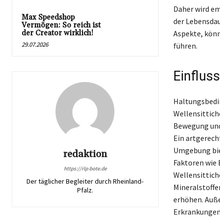
Daher wird em
Max Speedshop
der Lebensdau
Vermögen: So reich ist
der Creator wirklich!
Aspekte, könn
29.07.2026
führen.
Einflus
Haltungsbedin
Wellensittich
Bewegung und 
Ein artgerech
Umgebung biet
redaktion
Faktoren wie 
https://rlp-bote.de
Wellensittich
Der täglicher Begleiter durch Rheinland-
Mineralstoffen
Pfalz.
erhöhen. Auße
Erkrankungen 