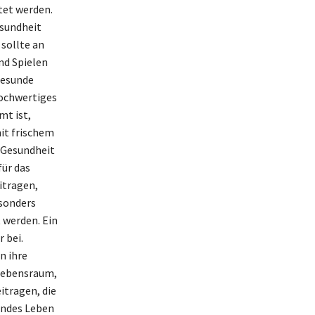
tet werden.
esundheit
 sollte an
nd Spielen
Gesunde
Hochwertiges
mt ist,
mit frischem
e Gesundheit
für das
itragen,
esonders
t werden. Ein
 bei.
n ihre
 Lebensraum,
itragen, die
undes Leben