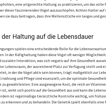
pfohlen, eine artgerechte Haltung zu praktizieren, um das volle 
er dieser faszinierenden Vögel auszuschöpfen. Achten Halter auf 
en sie dazu beitragen, dass ihre Wellensittiche ein langes und g
s der Haltung auf die Lebensdauer
gungen spielen eine entscheidende Rolle für die Lebenserwartu
en. In der Käfighaltung haben diese Vögel oft weniger Möglichkeit
sozialen Interaktion, was sich negativ auf ihre Gesundheit auswi
ter Lebensraum, der ausreichend Platz zur Verfügung stellt und e
et, in der die Vögel aktiv sein können, trägt maßgeblich zur Leb
Ernährung und Pflege sind essenziell, um die optimale Gesundheit
e zu gewährleisten. Eine ausgewogene Kost, die reich an Vitamine
 ist, wirkt sich positiv auf die Gesundheit aus und kann die Lebe
rdem ist regelmäßige tierärztliche Kontrolle wichtig, um frühzei
zu erkennen und zu behandeln. Die Genetik spielt ebenfalls eine R