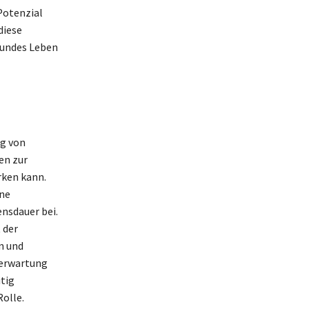
Potenzial
diese
esundes Leben
ng von
en zur
rken kann.
ine
ensdauer bei.
 der
n und
nserwartung
tig
olle.