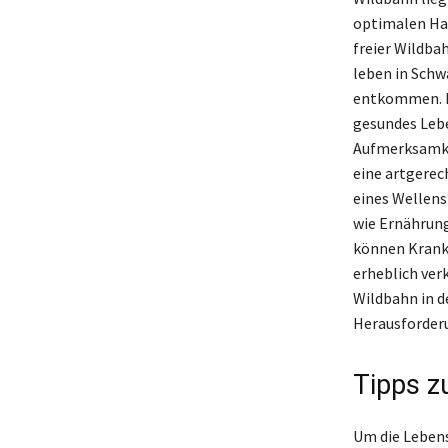
optimalen Hal
freier Wildba
leben in Schwä
entkommen. Im
gesundes Lebe
Aufmerksamkei
eine artgerec
eines Wellens
wie Ernährung
können Krankh
erheblich ver
Wildbahn in de
Herausforderu
Tipps z
Um die Lebens