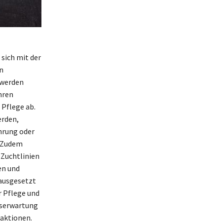
 sich mit der
n
 werden
hren
 Pflege ab.
erden,
hrung oder
. Zudem
 Zuchtlinien
en und
 ausgesetzt
r Pflege und
enserwartung
raktionen.