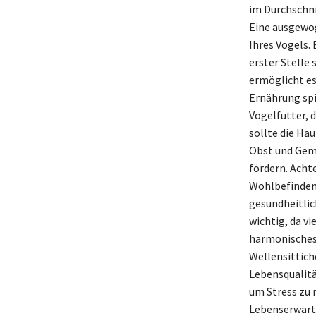
im Durchschni
Eine ausgewog
Ihres Vogels.
erster Stelle
ermöglicht es
Ernährung spi
Vogelfutter, 
sollte die Ha
Obst und Gemü
fördern. Achte
Wohlbefinden 
gesundheitlic
wichtig, da vi
harmonisches 
Wellensittich
Lebensqualitä
um Stress zu 
Lebenserwartu