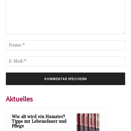
Kommentar:
Na
E-
Mai
Aktuelles
Wie alt wird ein Hamster?
Tipps zur Lebensdauer und
Pflege