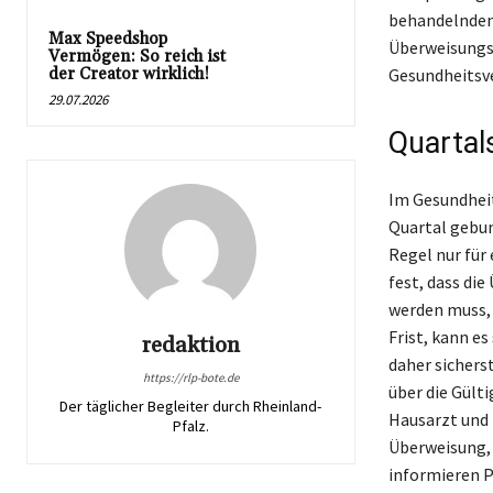
behandelnden 
Max Speedshop
Überweisungss
Vermögen: So reich ist
der Creator wirklich!
Gesundheitsv
29.07.2026
Quartal
Im Gesundheit
Quartal gebun
Regel nur für
fest, dass di
werden muss, 
Frist, kann es
redaktion
daher sicherst
https://rlp-bote.de
über die Gült
Der täglicher Begleiter durch Rheinland-
Hausarzt und 
Pfalz.
Überweisung, 
informieren P