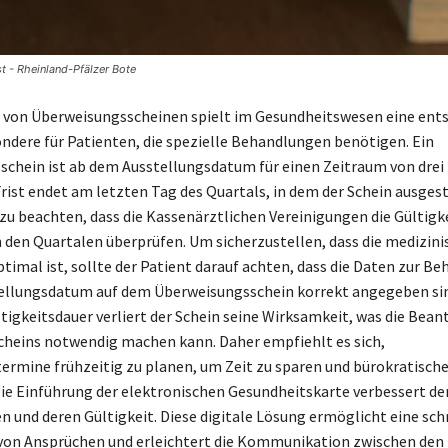
st - Rheinland-Pfälzer Bote
t von Überweisungsscheinen spielt im Gesundheitswesen eine ent
ondere für Patienten, die spezielle Behandlungen benötigen. Ein
chein ist ab dem Ausstellungsdatum für einen Zeitraum von dre
Frist endet am letzten Tag des Quartals, in dem der Schein ausgest
g zu beachten, dass die Kassenärztlichen Vereinigungen die Gültigk
 den Quartalen überprüfen. Um sicherzustellen, dass die medizini
timal ist, sollte der Patient darauf achten, dass die Daten zur B
tellungsdatum auf dem Überweisungsschein korrekt angegeben si
ltigkeitsdauer verliert der Schein seine Wirksamkeit, was die Bea
cheins notwendig machen kann. Daher empfiehlt es sich,
rmine frühzeitig zu planen, um Zeit zu sparen und bürokratisch
ie Einführung der elektronischen Gesundheitskarte verbessert d
 und deren Gültigkeit. Diese digitale Lösung ermöglicht eine sch
von Ansprüchen und erleichtert die Kommunikation zwischen den