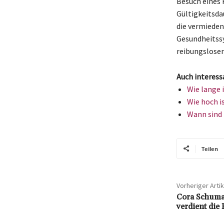
Besuch eines 
Gültigkeitsda
die vermieden
Gesundheitssy
reibungslosen
Auch interess
Wie lange 
Wie hoch i
Wann sind 
Teilen
Vorheriger Artik
Cora Schuma
verdient die