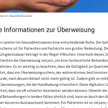
sten im Gesundheitswesen
e Informationen zur Überweisung
 spielen im Gesundheitswesen eine entscheidende Rolle. Die Gült
cheins ist für Patienten und Fachärzte von großer Bedeutung. Di
ültigkeitsdauer beträgt in der Regel 4 Wochen. Innerhalb dieses 
tienten die Überweisung nutzen, um eine fachärztliche Behandlu
ehmen. Es ist wichtig zu beachten, dass die Gültigkeit an Quarta
utet, dass ein Überweisungsschein, der während eines bestimmten
urde, nach dessen Ablauf nicht mehr gültig ist. Zudem gibt es mit
 Überweisungen, die die Handhabung erleichtern. Diese digitalen 
teil, dass sie oft schneller bearbeitet werden können. Obwohl die 
 Behandlungen in beiden Fällen ähnlich sind, kann es durch den d
ner kürzeren Austauschzeit kommen. Für Patienten ist es ratsam, 