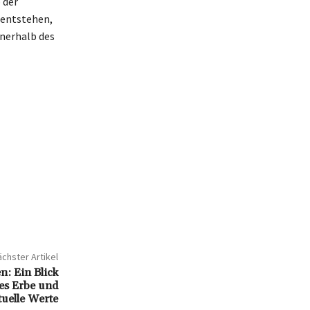
 der
 entstehen,
nnerhalb des
chster Artikel
n: Ein Blick
es Erbe und
tuelle Werte