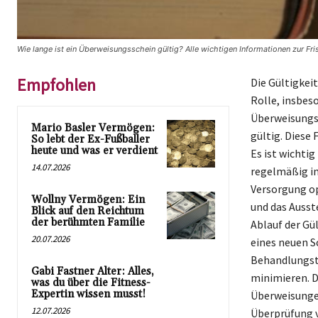
Wie lange ist ein Überweisungsschein gültig? Alle wichtigen Informationen zur Fri
Empfohlen
Die Gültigkei
Rolle, insbes
Überweisungss
Mario Basler Vermögen:
gültig. Diese 
So lebt der Ex-Fußballer
heute und was er verdient
Es ist wichti
14.07.2026
regelmäßig in
Versorgung op
Wollny Vermögen: Ein
und das Auss
Blick auf den Reichtum
der berühmten Familie
Ablauf der Gü
20.07.2026
eines neuen S
Behandlungste
Gabi Fastner Alter: Alles,
minimieren. D
was du über die Fitness-
Expertin wissen musst!
Überweisungen
12.07.2026
Überprüfung 