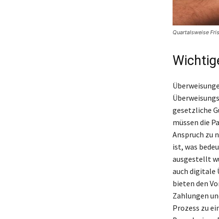
Quartalsweise Fri
Wichtig
Überweisungen
Überweisungss
gesetzliche G
müssen die Pa
Anspruch zu n
ist, was bede
ausgestellt w
auch digitale
bieten den Vor
Zahlungen und
Prozess zu ei