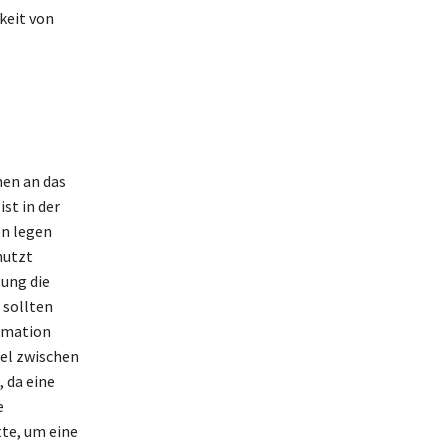
keit von
nen an das
st in der
en legen
nutzt
lung die
 sollten
ormation
sel zwischen
 da eine
e
tte, um eine