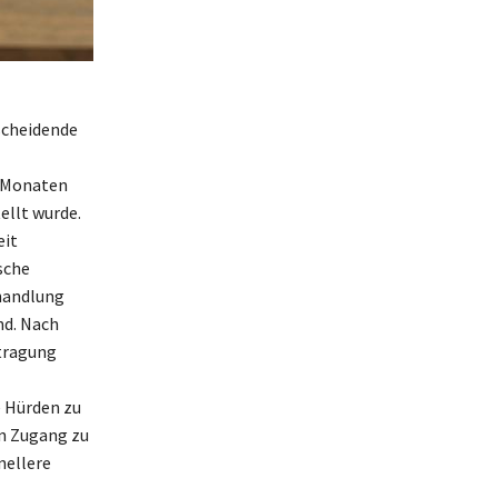
scheidende
i Monaten
ellt wurde.
eit
sche
ehandlung
nd. Nach
ntragung
e Hürden zu
en Zugang zu
nellere