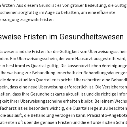
Ärzten. Aus diesem Grund ist es von großer Bedeutung, die Gültig
cheinen sorgfältig im Auge zu behalten, um eine effiziente
ersorgung zu gewährleisten.
sweise Fristen im Gesundheitswesen
swesen sind die Fristen für die Gültigkeit von Überweisungsschei
den. Ein Überweisungsschein, der vom Hausarzt ausgestellt wird, i
 ein bestimmtes Quartal gültig. Die kassenärztlichen Vereinigung
e Überweisung zur Behandlung innerhalb der Behandlungsdauer ge
die dem aktuellen Quartal entspricht. Überschreitet eine Behand
 sein, dass eine neue Überweisung erforderlich ist. Die Versicherten
ellen, dass ihre Gesundheitskarte aktuell ist und die richtige Inf
igkeit ihrer Überweisungsscheine erhalten bleibt. Bei einem Wech
Facharzt ist es besonders wichtig, die Quartalsregeln zu beachten,
die ausläuft, die Behandlung verzögern kann. PraxisInfo-Angebot
atienten oft über die genauen Fristen und die erforderlichen Schri