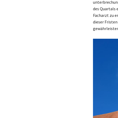
unterbrechung
des Quartals 
Facharzt zu e
dieser Friste
gewährleisten