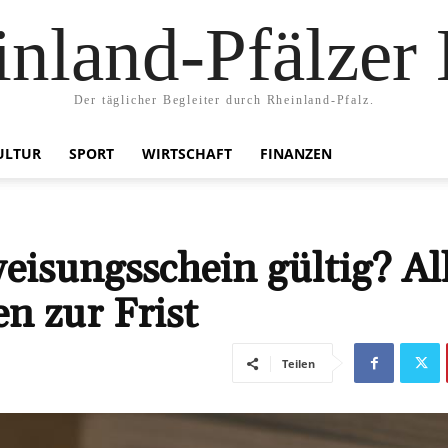
nland-Pfälzer
Der täglicher Begleiter durch Rheinland-Pfalz.
ULTUR
SPORT
WIRTSCHAFT
FINANZEN
eisungsschein gültig? Al
n zur Frist
Teilen