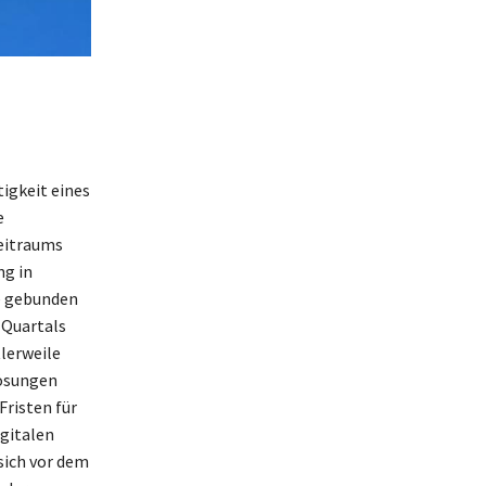
igkeit eines
e
Zeitraums
ng in
le gebunden
 Quartals
tlerweile
Lösungen
Fristen für
igitalen
sich vor dem