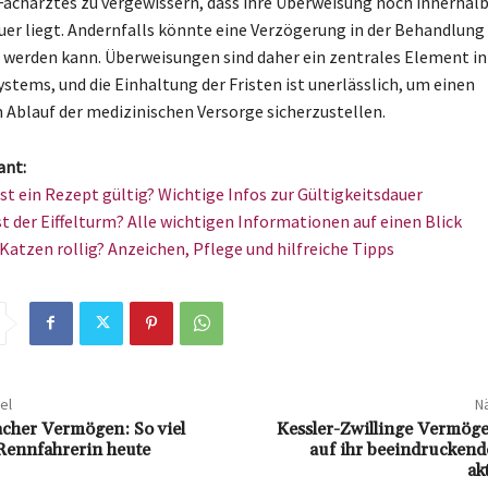
Facharztes zu vergewissern, dass ihre Überweisung noch innerhalb
uer liegt. Andernfalls könnte eine Verzögerung in der Behandlung
 werden kann. Überweisungen sind daher ein zentrales Element i
stems, und die Einhaltung der Fristen ist unerlässlich, um einen
 Ablauf der medizinischen Versorge sicherzustellen.
ant:
ist ein Rezept gültig? Wichtige Infos zur Gültigkeitsdauer
st der Eiffelturm? Alle wichtigen Informationen auf einen Blick
Katzen rollig? Anzeichen, Pflege und hilfreiche Tipps
el
Nä
cher Vermögen: So viel
Kessler-Zwillinge Vermöge
 Rennfahrerin heute
auf ihr beeindruckend
ak