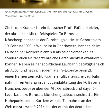
Christoph Kramer Vermögen: So viel Geld hat der Fußballstar wirklich! -
Rheinland-Pfälzer Bote
Christoph Kramer ist ein deutscher Profi-Fußballspieler,
der aktuell als Mittelfeldspieler für Borussia
Mönchengladbach in der Bundesliga aktiv ist. Geboren am
19. Februar 1990 in Weilheim in Oberbayern, hat er sich im
Laufe seiner Karriere nicht nur als talentierter Athlet,
sondern auch als facettenreiche Persönlichkeit etablieren
können. Neben seiner sportlichen Laufbahn betätigt er sich
als Autor und hat sich zudem als TV-Experte beim ZDF
einen Namen gemacht. Kramers fußballerische Laufbahn
nahm ihren Anfang in der Jugendabteilung des FC Bayern
München, bevor er über den VfL Osnabrück und Bayer 04
Leverkusen zu Borussia Mönchengladbach wechselte. Ein
Höhepunkt seiner Karriere war die Teilnahme an der
Weltmeisterschaft 2014, bei der er mit der deutschen