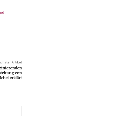
und
chster Artikel
szinierenden
tstehung von
ebel erklärt