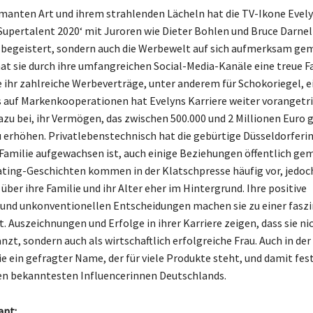
rmanten Art und ihrem strahlenden Lächeln hat die TV-Ikone Evely
Supertalent 2020‘ mit Juroren wie Dieter Bohlen und Bruce Darnell
 begeistert, sondern auch die Werbewelt auf sich aufmerksam gem
hat sie durch ihre umfangreichen Social-Media-Kanäle eine treue
e ihr zahlreiche Werbeverträge, unter anderem für Schokoriegel, 
s auf Markenkooperationen hat Evelyns Karriere weiter vorangetr
azu bei, ihr Vermögen, das zwischen 500.000 und 2 Millionen Euro 
u erhöhen. Privatlebenstechnisch hat die gebürtige Düsseldorferin,
Familie aufgewachsen ist, auch einige Beziehungen öffentlich ge
ating-Geschichten kommen in der Klatschpresse häufig vor, jedoch
 über ihre Familie und ihr Alter eher im Hintergrund. Ihre positive
und unkonventionellen Entscheidungen machen sie zu einer fasz
. Auszeichnungen und Erfolge in ihrer Karriere zeigen, dass sie ni
zt, sondern auch als wirtschaftlich erfolgreiche Frau. Auch in der
e ein gefragter Name, der für viele Produkte steht, und damit fest
en bekanntesten Influencerinnen Deutschlands.
ant: