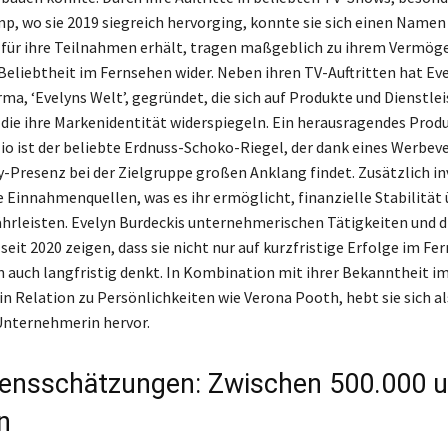
, wo sie 2019 siegreich hervorging, konnte sie sich einen Namen
e für ihre Teilnahmen erhält, tragen maßgeblich zu ihrem Vermög
 Beliebtheit im Fernsehen wider. Neben ihren TV-Auftritten hat Ev
rma, ‘Evelyns Welt’, gegründet, die sich auf Produkte und Dienstl
 die ihre Markenidentität widerspiegeln. Ein herausragendes Prod
io ist der beliebte Erdnuss-Schoko-Riegel, der dank eines Werbev
y-Presenz bei der Zielgruppe großen Anklang findet. Zusätzlich inv
e Einnahmenquellen, was es ihr ermöglicht, finanzielle Stabilität 
hrleisten. Evelyn Burdeckis unternehmerischen Tätigkeiten und d
seit 2020 zeigen, dass sie nicht nur auf kurzfristige Erfolge im Fe
n auch langfristig denkt. In Kombination mit ihrer Bekanntheit i
in Relation zu Persönlichkeiten wie Verona Pooth, hebt sie sich al
Unternehmerin hervor.
nsschätzungen: Zwischen 500.000 u
n