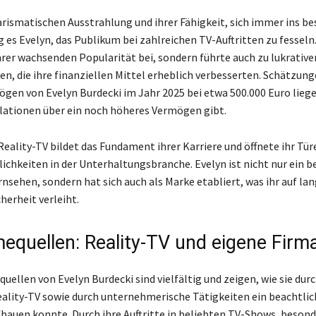
arismatischen Ausstrahlung und ihrer Fähigkeit, sich immer ins be
 es Evelyn, das Publikum bei zahlreichen TV-Auftritten zu fesseln.
ihrer wachsenden Popularität bei, sondern führte auch zu lukrative
n, die ihre finanziellen Mittel erheblich verbesserten. Schätzun
ögen von Evelyn Burdecki im Jahr 2025 bei etwa 500.000 Euro lieg
lationen über ein noch höheres Vermögen gibt.
Reality-TV bildet das Fundament ihrer Karriere und öffnete ihr Tür
ichkeiten in der Unterhaltungsbranche. Evelyn ist nicht nur ein 
nsehen, sondern hat sich auch als Marke etabliert, was ihr auf lan
cherheit verleiht.
equellen: Reality-TV und eigene Firm
ellen von Evelyn Burdecki sind vielfältig und zeigen, wie sie durc
eality-TV sowie durch unternehmerische Tätigkeiten ein beachtlic
auen konnte. Durch ihre Auftritte in beliebten TV-Shows, beson