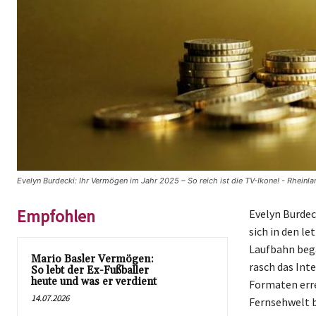
Evelyn Burdecki: Ihr Vermögen im Jahr 2025 – So reich ist die TV-Ikone! - Rheinla
Empfohlen
Evelyn Burdec
sich in den l
Laufbahn beg
Mario Basler Vermögen:
rasch das Inte
So lebt der Ex-Fußballer
heute und was er verdient
Formaten erre
14.07.2026
Fernsehwelt b