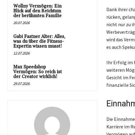
Wollny Vermögen: Ein
Dank ihrer ch
Blick auf den Reichtum
der berühmten Familie
rücken, gelang
20.07.2026
nicht nur zu 
Werbeverträge
Gabi Fastner Alter: Alles,
wird das Verm
was du über die Fitness-
Expertin wissen musst!
es auch Speku
12.07.2026
Ihr Erfolg im 
Max Speedshop
weiteren Mögl
Vermögen: So reich ist
der Creator wirklich!
Gesicht im Fer
29.07.2026
finanzielle Si
Einnahm
Die Einnahmequ
Karriere im R
Vermögen aufb