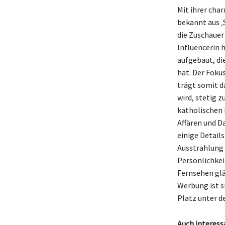
Mit ihrer cha
bekannt aus ‚
die Zuschauer
Influencerin 
aufgebaut, di
hat. Der Foku
trägt somit d
wird, stetig z
katholischen 
Affären und D
einige Details
Ausstrahlung 
Persönlichkeit
Fernsehen glän
Werbung ist si
Platz unter d
Auch interess