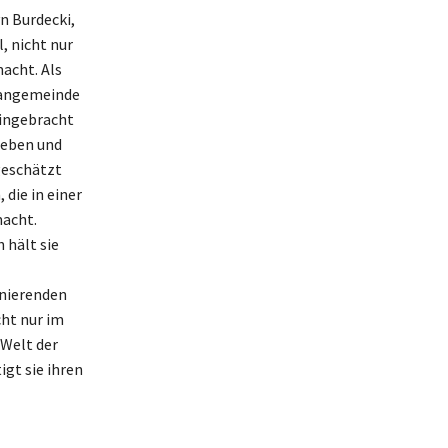
n Burdecki,
, nicht nur
acht. Als
 Fangemeinde
eingebracht
ieben und
geschätzt
 die in einer
macht.
 hält sie
inierenden
cht nur im
 Welt der
igt sie ihren