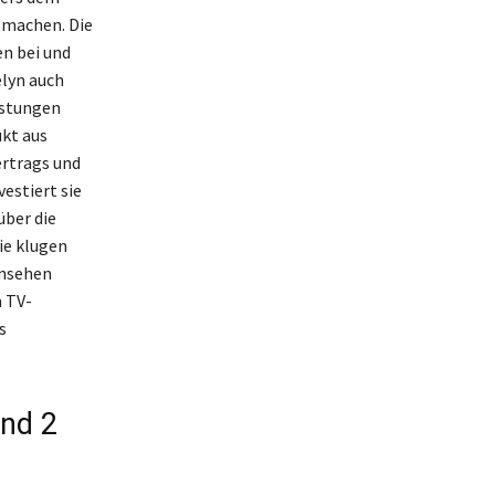
 machen. Die
en bei und
elyn auch
eistungen
ukt aus
ertrags und
estiert sie
über die
ie klugen
rnsehen
m TV-
s
nd 2