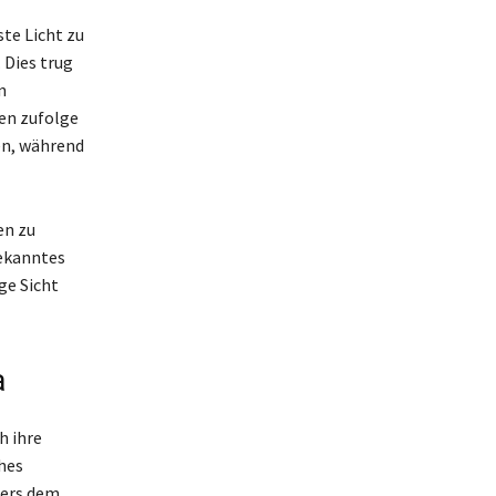
ste Licht zu
 Dies trug
n
gen zufolge
en, während
en zu
bekanntes
ge Sicht
a
h ihre
hes
ders dem