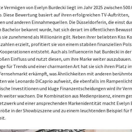
e Vermögen von Evelyn Burdecki liegt im Jahr 2025 zwischen 500.
o. Diese Bewertung basiert auf ihren erfolgreichen TV-Auftritten,
n und anderen Einnahmequellen. Die Düsseldorferin, die einst dur
Bachelor bekannt wurde, hat sich derart im öffentlichen Bewuss
s sie zunehmend als Millionärin gilt. Neben ihrer beliebten Kiss Ko
ahlen erzielt, profitiert sie von einem stabilen finanziellen Pols
Kooperationen entsteht. Auch als Influencerin hat Burdecki in der
oßen Einfluss und nutzt diesen, um ihre Marke weiter auszubauen.
ge für Trends und einer charmanten Art hat sie sich ihren Platz i
ernsehmarkt erkämpft, was Ähnlichkeiten mit anderen berühmt
ten wie Leonardo DiCaprio aufweist, die ebenfalls im Rampenlicht
ische Investitionen und kluge Finanzentscheidungen wird ihr Ve
ch weiter wachsen. Die Kombination aus Medienpräsenz, einem ge
etzwerk und einer ansprechenden Markenidentität macht Evelyn 
Größe in der Showbizszene und zu einem leuchtenden Beispiel für f
it.