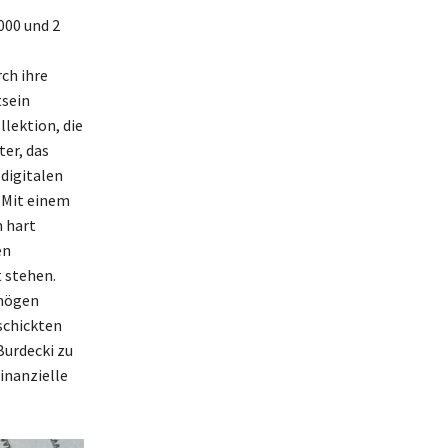
000 und 2
ch ihre
tsein
llektion, die
ter, das
 digitalen
 Mit einem
m hart
en
 stehen.
rmögen
schickten
Burdecki zu
inanzielle