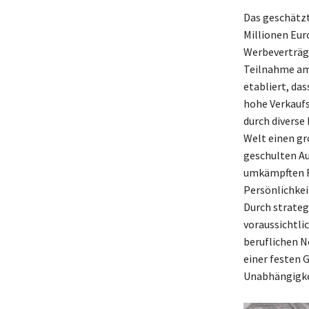
Das geschätzt
Millionen Eur
Werbeverträge
Teilnahme am 
etabliert, das
hohe Verkaufsz
durch diverse 
Welt einen gr
geschulten Au
umkämpften F
Persönlichkei
Durch strateg
voraussichtli
beruflichen N
einer festen 
Unabhängigke