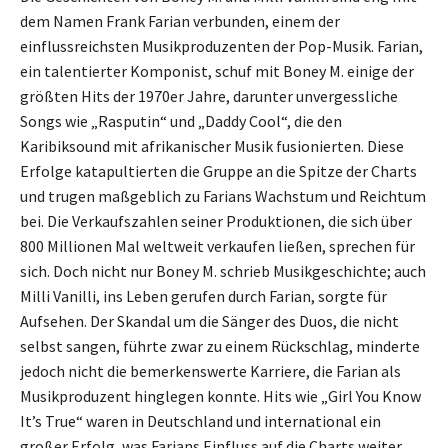
dem Namen Frank Farian verbunden, einem der
einflussreichsten Musikproduzenten der Pop-Musik. Farian,
ein talentierter Komponist, schuf mit Boney M. einige der
größten Hits der 1970er Jahre, darunter unvergessliche
Songs wie „Rasputin“ und „Daddy Cool“, die den
Karibiksound mit afrikanischer Musik fusionierten. Diese
Erfolge katapultierten die Gruppe an die Spitze der Charts
und trugen maßgeblich zu Farians Wachstum und Reichtum
bei. Die Verkaufszahlen seiner Produktionen, die sich über
800 Millionen Mal weltweit verkaufen ließen, sprechen für
sich. Doch nicht nur Boney M. schrieb Musikgeschichte; auch
Milli Vanilli, ins Leben gerufen durch Farian, sorgte für
Aufsehen. Der Skandal um die Sänger des Duos, die nicht
selbst sangen, führte zwar zu einem Rückschlag, minderte
jedoch nicht die bemerkenswerte Karriere, die Farian als
Musikproduzent hinglegen konnte. Hits wie „Girl You Know
It’s True“ waren in Deutschland und international ein
großer Erfolg, was Farians Einfluss auf die Charts weiter