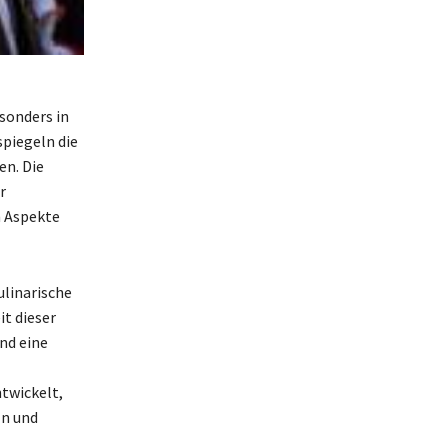
esonders in
spiegeln die
en. Die
r
n Aspekte
ulinarische
it dieser
nd eine
twickelt,
ln und