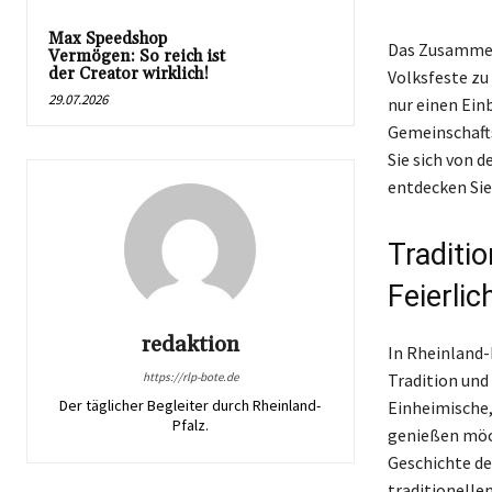
Max Speedshop
Das Zusammen
Vermögen: So reich ist
der Creator wirklich!
Volksfeste zu
29.07.2026
nur einen Ein
Gemeinschaft
Sie sich von 
entdecken Sie 
Traditi
Feierlic
redaktion
In Rheinland-P
https://rlp-bote.de
Tradition und 
Der täglicher Begleiter durch Rheinland-
Einheimische,
Pfalz.
genießen möch
Geschichte de
traditionelle