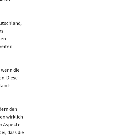
utschland,
as
nen
keiten
 wenn die
en. Diese
land-
dern den
en wirklich
en Aspekte
ei, dass die