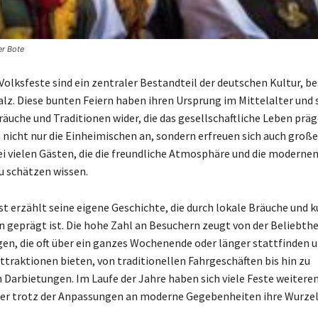
er Bote
Volksfeste sind ein zentraler Bestandteil der deutschen Kultur, b
lz. Diese bunten Feiern haben ihren Ursprung im Mittelalter und 
räuche und Traditionen wider, die das gesellschaftliche Leben präg
 nicht nur die Einheimischen an, sondern erfreuen sich auch große
ei vielen Gästen, die die freundliche Atmosphäre und die moderne
zu schätzen wissen.
st erzählt seine eigene Geschichte, die durch lokale Bräuche und k
n geprägt ist. Die hohe Zahl an Besuchern zeugt von der Beliebthe
en, die oft über ein ganzes Wochenende oder länger stattfinden u
Attraktionen bieten, von traditionellen Fahrgeschäften bis hin zu
 Darbietungen. Im Laufe der Jahre haben sich viele Feste weiteren
er trotz der Anpassungen an moderne Gegebenheiten ihre Wurze