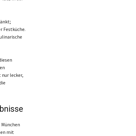
ränkt;
er Festküche.
ulinarische
diesen
den
 nur lecker,
die
ebnisse
n München
ten mit