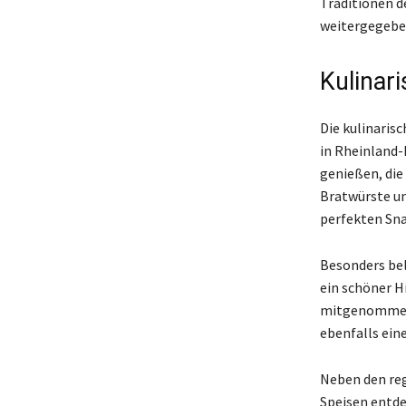
Traditionen d
weitergegebe
Kulinar
Die kulinaris
in Rheinland-
genießen, die
Bratwürste un
perfekten Sna
Besonders bel
ein schöner H
mitgenommen 
ebenfalls ein
Neben den reg
Speisen entde