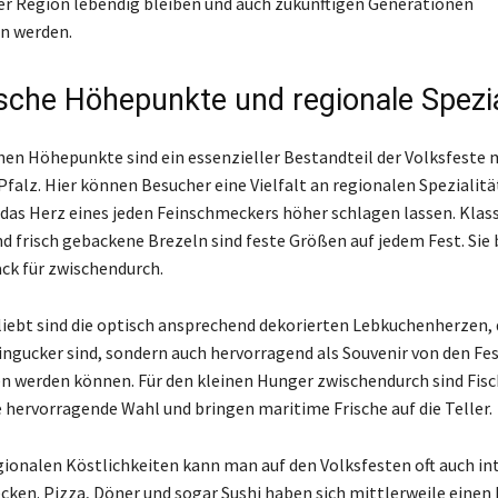
er Region lebendig bleiben und auch zukünftigen Generationen
n werden.
ische Höhepunkte und regionale Spezia
chen Höhepunkte sind ein essenzieller Bestandteil der Volksfeste 
Pfalz. Hier können Besucher eine Vielfalt an regionalen Spezialit
 das Herz eines jeden Feinschmeckers höher schlagen lassen. Klas
d frisch gebackene Brezeln sind feste Größen auf jedem Fest. Sie 
ck für zwischendurch.
iebt sind die optisch ansprechend dekorierten Lebkuchenherzen, d
ingucker sind, sondern auch hervorragend als Souvenir von den Fe
werden können. Für den kleinen Hunger zwischendurch sind Fis
e hervorragende Wahl und bringen maritime Frische auf die Teller.
ionalen Köstlichkeiten kann man auf den Volksfesten oft auch in
cken. Pizza, Döner und sogar Sushi haben sich mittlerweile einen 