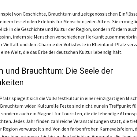
spiel von Geschichte, Brauchtum und zeitgenössischen Einflüs
 einem fesselnden Erlebnis für Menschen jeden Alters. Sie ermögli
blick in die Geschichte und Kultur der Region, sondern fördern auc
ssinn, indem sie Menschen verschiedener Herkunft zusammenbrin
der Vielfalt und dem Charme der Volksfeste in Rheinland-Pfalz ver
eine Welt, die das Erbe der deutschen Kultur lebendig hält.
on und Brauchtum: Die Seele der
hkeiten
falz spiegelt sich die Volksfestkultur in einer einzigartigen Misc
Brauchtum wider. Kulturelle Feste sind nicht nur ein Treffpunkt fü
 sondern auch ein Magnet für Touristen, die die lebendige Atmos
ten. Jedes Jahr finden zahlreiche Veranstaltungen statt, die tief
r Region verwurzelt sind. Von den farbenfrohen Karnevalsfeiern, d
n Fasching erinnern, bis hin zu den beliebten Rummeln, die Jung u