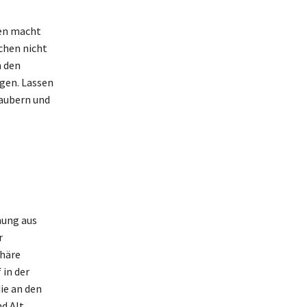
sen macht
chen nicht
h den
gen. Lassen
zaubern und
hung aus
r
phäre
 in der
ie an den
nd Alt