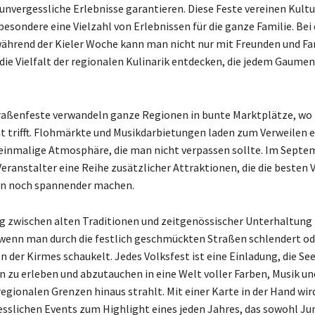
 unvergessliche Erlebnisse garantieren. Diese Feste vereinen Kultu
besondere eine Vielzahl von Erlebnissen für die ganze Familie. Bei
ährend der Kieler Woche kann man nicht nur mit Freunden und Fam
die Vielfalt der regionalen Kulinarik entdecken, die jedem Gaumen
raßenfeste verwandeln ganze Regionen in bunte Marktplätze, wo
t trifft. Flohmärkte und Musikdarbietungen laden zum Verweilen e
 einmalige Atmosphäre, die man nicht verpassen sollte. Im Septe
eranstalter eine Reihe zusätzlicher Attraktionen, die die besten 
on noch spannender machen.
g zwischen alten Traditionen und zeitgenössischer Unterhaltung 
wenn man durch die festlich geschmückten Straßen schlendert od
 der Kirmes schaukelt. Jedes Volksfest ist eine Einladung, die See
n zu erleben und abzutauchen in eine Welt voller Farben, Musik un
regionalen Grenzen hinaus strahlt. Mit einer Karte in der Hand wir
esslichen Events zum Highlight eines jeden Jahres, das sowohl Ju