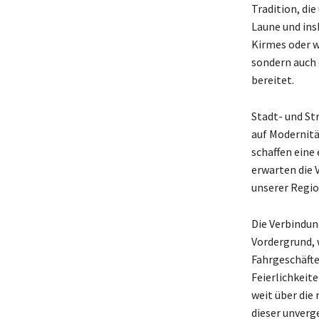
Tradition, die
Laune und ins
Kirmes oder w
sondern auch 
bereitet.
Stadt- und St
auf Modernitä
schaffen eine
erwarten die V
unserer Regi
Die Verbindun
Vordergrund, 
Fahrgeschäften
Feierlichkeite
weit über die 
dieser unverg