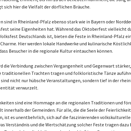
t sich hier die Vielfalt der dörflichen Bräuche.
en sind in Rheinland-Pfalz ebenso stark wie in Bayern oder Nordde
sfest seine Eigenheiten hat. Während das Oktoberfest vielleicht d
olksfest Deutschlands ist, bieten die Feste in Rheinland-Pfalz ei
 Charme. Hier werden lokale Handwerke und kulinarische Köstlich
odass Besucher in die regionale Kultur eintauchen können.
rd die Verbindung zwischen Vergangenheit und Gegenwart stärker,
 traditionellen Trachten tragen und folkloristische Tänze auführ
sind nicht nur hübsche Veranstaltungen, sondern tief in der rhein
dentität verwurzelt.
chkeiten sind eine Hommage an die regionalen Traditionen und för
innerhalb der Gemeinden. Für alle, die die Seele der Feierlichkeit
, ist es unentbehrlich, sich auf die faszinierenden volkskulturell
Das Verständnis und die Wertschätzung solcher Feste tragen dazu b