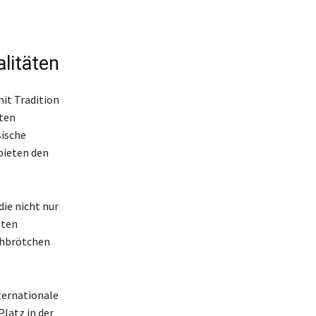
litäten
mit Tradition
äten
sische
bieten den
ie nicht nur
sten
chbrötchen
ternationale
Platz in der