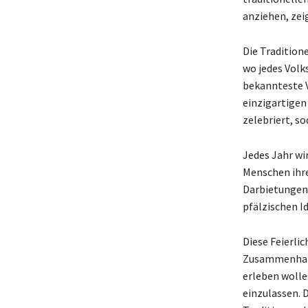
anziehen, zeig
Die Tradition
wo jedes Volk
bekannteste V
einzigartigen
zelebriert, s
Jedes Jahr wi
Menschen ihre
Darbietungen 
pfälzischen I
Diese Feierli
Zusammenhalt 
erleben wollen
einzulassen. 