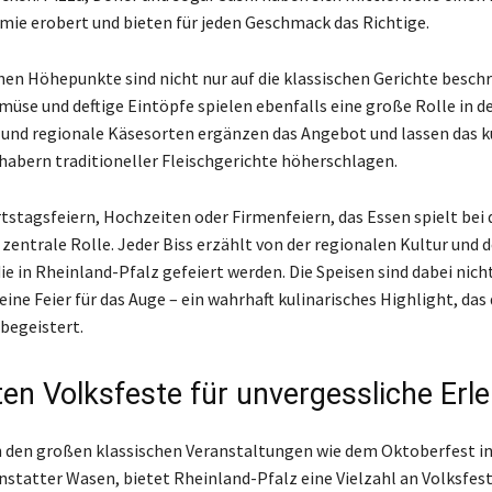
ie erobert und bieten für jeden Geschmack das Richtige.
chen Höhepunkte sind nicht nur auf die klassischen Gerichte besch
müse und deftige Eintöpfe spielen ebenfalls eine große Rolle in d
h und regionale Käsesorten ergänzen das Angebot und lassen das k
habern traditioneller Fleischgerichte höherschlagen.
tstagsfeiern, Hochzeiten oder Firmenfeiern, das Essen spielt bei 
 zentrale Rolle. Jeder Biss erzählt von der regionalen Kultur und 
ie in Rheinland-Pfalz gefeiert werden. Die Speisen sind dabei nicht
ine Feier für das Auge – ein wahrhaft kulinarisches Highlight, das 
begeistert.
ten Volksfeste für unvergessliche Erl
n den großen klassischen Veranstaltungen wie dem Oktoberfest i
statter Wasen, bietet Rheinland-Pfalz eine Vielzahl an Volksfes