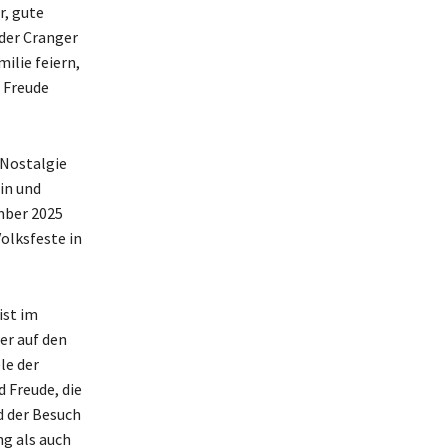
r, gute
 der Cranger
ilie feiern,
 Freude
 Nostalgie
in und
mber 2025
Volksfeste in
ist im
er auf den
le der
d Freude, die
d der Besuch
ng als auch