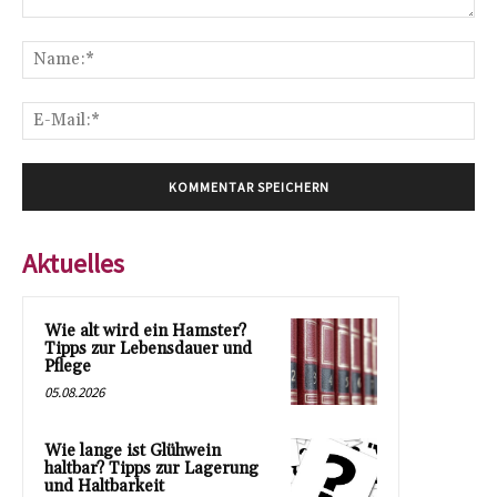
Kommentar:
Na
E-
Mai
Aktuelles
Wie alt wird ein Hamster?
Tipps zur Lebensdauer und
Pflege
05.08.2026
Wie lange ist Glühwein
haltbar? Tipps zur Lagerung
und Haltbarkeit