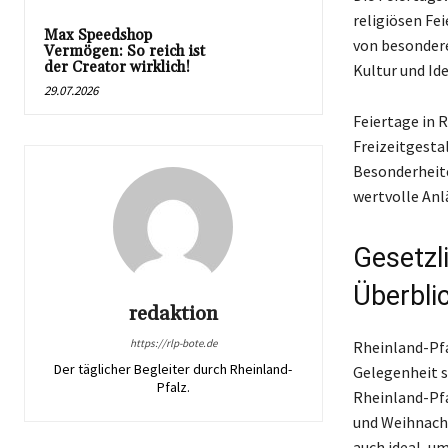
religiösen Fe
Max Speedshop
von besondere
Vermögen: So reich ist
der Creator wirklich!
Kultur und Id
29.07.2026
Feiertage in 
Freizeitgesta
Besonderheiten
wertvolle Anl
Gesetzli
Überbli
redaktion
https://rlp-bote.de
Rheinland-Pfa
Der täglicher Begleiter durch Rheinland-
Gelegenheit sc
Pfalz.
Rheinland-Pfa
und Weihnacht
auch ideal, u