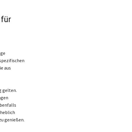
 für
age
spezifischen
ie aus
g gelten.
agen
benfalls
rheblich
zu genießen.