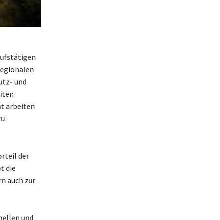
rufstätigen
 regionalen
utz- und
iten
ht arbeiten
zu
rteil der
t die
rn auch zur
nellen und