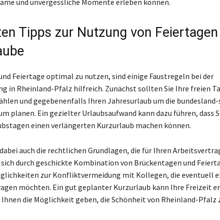
same und unvergessliche Momente erleben können.
ten Tipps zur Nutzung von Feiertagen
aube
nd Feiertage optimal zu nutzen, sind einige Faustregeln bei der
g in Rheinland-Pfalz hilfreich. Zunächst sollten Sie Ihre freien T
ählen und gegebenenfalls Ihren Jahresurlaub um die bundesland-
um planen. Ein gezielter Urlaubsaufwand kann dazu führen, dass S
ubstagen einen verlängerten Kurzurlaub machen können.
dabei auch die rechtlichen Grundlagen, die für Ihren Arbeitsvertra
 sich durch geschickte Kombination von Brückentagen und Feiert
glichkeiten zur Konfliktvermeidung mit Kollegen, die eventuell e
agen möchten. Ein gut geplanter Kurzurlaub kann Ihre Freizeit e
 Ihnen die Möglichkeit geben, die Schönheit von Rheinland-Pfalz 