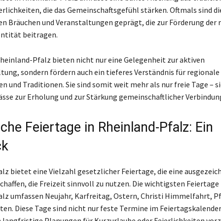
ierlichkeiten, die das Gemeinschaftsgefühl stärken. Oftmals sind d
n Bräuchen und Veranstaltungen geprägt, die zur Förderung der 
entität beitragen.
Rheinland-Pfalz bieten nicht nur eine Gelegenheit zur aktiven
ltung, sondern fördern auch ein tieferes Verständnis für regionale
 und Traditionen. Sie sind somit weit mehr als nur freie Tage – si
ässe zur Erholung und zur Stärkung gemeinschaftlicher Verbindun
che Feiertage in Rheinland-Pfalz: Ein
ck
lz bietet eine Vielzahl gesetzlicher Feiertage, die eine ausgezeic
haffen, die Freizeit sinnvoll zu nutzen. Die wichtigsten Feiertage 
lz umfassen Neujahr, Karfreitag, Ostern, Christi Himmelfahrt, P
en. Diese Tage sind nicht nur feste Termine im Feiertagskalender
m langfristige Planungen für Kurzurlaube oder Feierlichkeiten vo