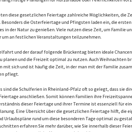
eten diese gesetzlichen Feiertage zahlreiche Möglichkeiten, die Ze
. Besonders die Osterfeiertage und Pfingsten laden ein, die erst
es in der Natur zu genießen. Viele nutzen diese Zeit, um Familie u
 um an festlichen Veranstaltungen teilzunehmen.
lfahrt und der darauf folgende Brückentag bieten ideale Chance
u planen und die Freizeit optimal zu nutzen. Auch Weihnachten bri
en mit sich und ist häufig die Zeit, in der man mit der Familie 
en pflegt.
 sind die Schulferien in Rheinland-Pfalz oft so gelegt, dass sie dir
Feiertage anschließen. Somit können Familien ihre Freizeitspanne
rständnis dieser Feiertage und ihrer Termine ist essenziell für ei
lanung. Eine Übersicht über die gesetzlichen Feiertage hilft, die e
nd Urlaubspläne rund um diese besonderen Tage optimal zu gestal
chnitten erfahren Sie mehr darüber, wie Sie innerhalb dieser Fei