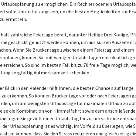
 Urlaubsplanung zu ermöglichen. Ein Rechner oder ein Urlaubspl
wertvolle Unterstützung sein, um die besten Möglichkeiten zur Er
 zu ermitteln.
 hält zahlreiche Feiertage bereit, darunter Heilige Drei Könige, P
die geschickt genutzt werden können, um aus kurzen Auszeiten 
achen. Wenn Sie Brückentage zwischen einem Feiertag und einem
nplanen, können Sie mit wenigen Urlaubstagen eine deutlich gr
 erreichen. So sind im besten Fall bis zu 70 freie Tage möglich, we
ltung sorgfältig Aufmerksamkeit schenken.
er Blick in den Kalender hilft Ihnen, die besten Chancen auf lange
zu erkennen. So können Brückentage vor oder nach Feiertagen g
rden, um am wenigsten Urlaubstage für maximalen Urlaub zu opf
weise die Kombination von Himmelfahrt sowie dem anschließende
d fügen Sie gezielt einen Urlaubstag hinzu, um sich eine entspa
 der Urlaubsplanung ist es wichtig, im Vorfeld zu überlegen, wie S
stalten können, dass Sie den Stress reduzieren und gleichzeitig die