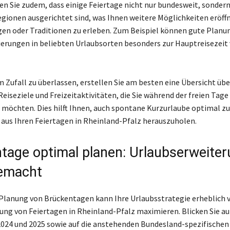
en Sie zudem, dass einige Feiertage nicht nur bundesweit, sondern
egionen ausgerichtet sind, was Ihnen weitere Möglichkeiten eröffn
en oder Traditionen zu erleben. Zum Beispiel können gute Planu
erungen in beliebten Urlaubsorten besonders zur Hauptreisezeit 
 Zufall zu überlassen, erstellen Sie am besten eine Übersicht übe
eiseziele und Freizeitaktivitäten, die Sie während der freien Tage
öchten. Dies hilft Ihnen, auch spontane Kurzurlaube optimal zu
 aus Ihren Feiertagen in Rheinland-Pfalz herauszuholen.
tage optimal planen: Urlaubserweite
gemacht
Planung von Brückentagen kann Ihre Urlaubsstrategie erheblich 
ung von Feiertagen in Rheinland-Pfalz maximieren. Blicken Sie auf
024 und 2025 sowie auf die anstehenden Bundesland-spezifischen 