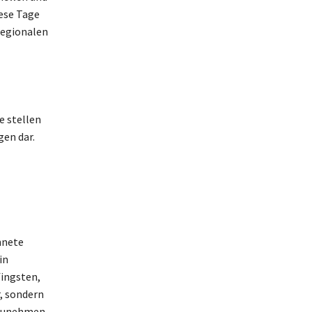
iese Tage
regionalen
e stellen
gen dar.
hnete
in
fingsten,
, sondern
rzunehmen.