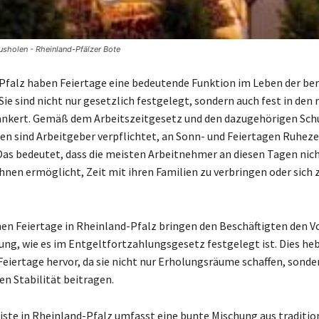
ausholen - Rheinland-Pfälzer Bote
Pfalz haben Feiertage eine bedeutende Funktion im Leben der be
ie sind nicht nur gesetzlich festgelegt, sondern auch fest in den
ankert. Gemäß dem Arbeitszeitgesetz und den dazugehörigen Sch
en sind Arbeitgeber verpflichtet, an Sonn- und Feiertagen Ruheze
Das bedeutet, dass die meisten Arbeitnehmer an diesen Tagen nic
hnen ermöglicht, Zeit mit ihren Familien zu verbringen oder sich 
hen Feiertage in Rheinland-Pfalz bringen den Beschäftigten den Vo
ng, wie es im Entgeltfortzahlungsgesetz festgelegt ist. Dies heb
Feiertage hervor, da sie nicht nur Erholungsräume schaffen, sonde
en Stabilität beitragen.
liste in Rheinland-Pfalz umfasst eine bunte Mischung aus traditio