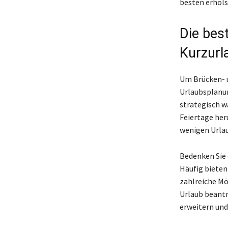
besten erhol
Die bes
Kurzurl
Um Brücken- u
Urlaubsplanun
strategisch w
Feiertage her
wenigen Urla
Bedenken Sie 
Häufig bieten
zahlreiche Mö
Urlaub beantr
erweitern und