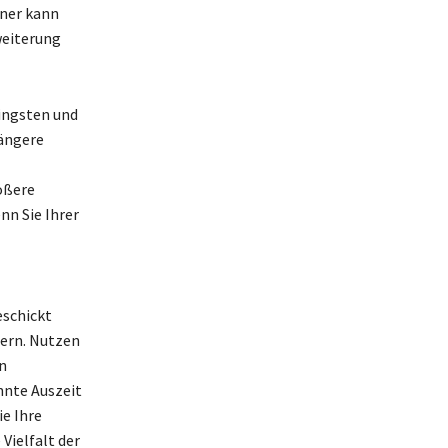
aner kann
weiterung
fingsten und
längere
ößere
nn Sie Ihrer
eschickt
ern. Nutzen
n
nnte Auszeit
ie Ihre
 Vielfalt der