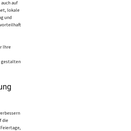
 auch auf
et, lokale
ng und
vorteilhaft
r Ihre
 gestalten
rung
verbessern
 die
Feiertage,