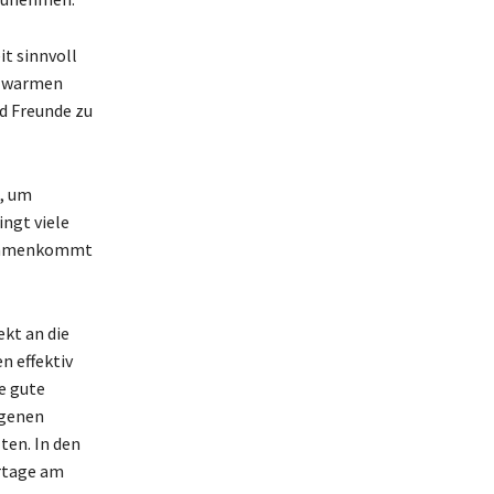
it sinnvoll
en warmen
nd Freunde zu
n, um
ngt viele
zusammenkommt
ekt an die
n effektiv
ne gute
igenen
ten. In den
ertage am