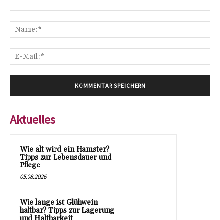
Kommentar:
Na
E-
Mai
Aktuelles
Wie alt wird ein Hamster?
Tipps zur Lebensdauer und
Pflege
05.08.2026
Wie lange ist Glühwein
haltbar? Tipps zur Lagerung
und Haltbarkeit